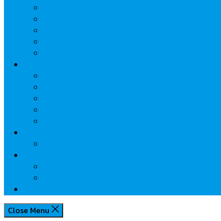
นวัตกรรมการเงิน
กระทรวงการคลัง
ธปท.
การเคหะแห่งชาติ
นโยบายภาครัฐฯ
Lifestyle
พักโรงแรมไหนดี
มีที่ไหนน่าเที่ยว
กิน/ดื่ม ให้สบายใจ
โปรโมชั่น
ประชาสัมพันธ์
Review
Idea
Report
บทความน่ารู้
ประเด็นร้อน
เกี่ยวกับเรา
Close Menu