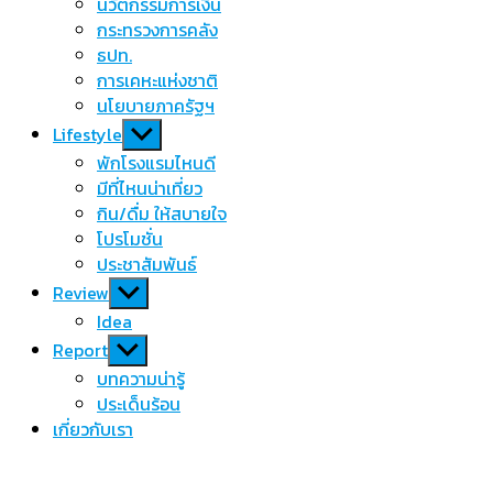
นวัตกรรมการเงิน
กระทรวงการคลัง
ธปท.
การเคหะแห่งชาติ
นโยบายภาครัฐฯ
Show
Lifestyle
sub
พักโรงแรมไหนดี
menu
มีที่ไหนน่าเที่ยว
กิน/ดื่ม ให้สบายใจ
โปรโมชั่น
ประชาสัมพันธ์
Show
Review
sub
Idea
menu
Show
Report
sub
บทความน่ารู้
menu
ประเด็นร้อน
เกี่ยวกับเรา