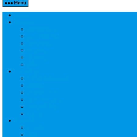
Menu
Home
Property
แวดวงอสังหาฯ
แนะนำโครงการ
สังคมธุรกิจ
ความรู้คู่บ้าน
นวัตกรรม
CSR
Marketing
วัสดุก่อสร้าง/ตกแต่ง
เครื่องใช้ไฟฟ้า
ค้าส่ง-ค้าปลีก
สุขภาพ/ความงาม
ไอที/เทคโนโลยี
รถยนต์
Economic
ธนาคาร
ประกัน