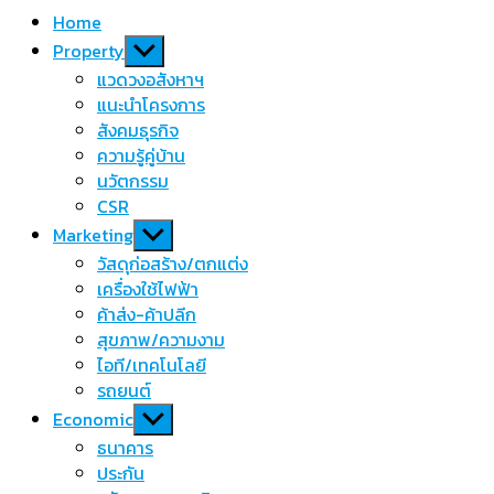
Home
Show
Property
sub
แวดวงอสังหาฯ
menu
แนะนำโครงการ
สังคมธุรกิจ
ความรู้คู่บ้าน
นวัตกรรม
CSR
Show
Marketing
sub
วัสดุก่อสร้าง/ตกแต่ง
menu
เครื่องใช้ไฟฟ้า
ค้าส่ง-ค้าปลีก
สุขภาพ/ความงาม
ไอที/เทคโนโลยี
รถยนต์
Show
Economic
sub
ธนาคาร
menu
ประกัน