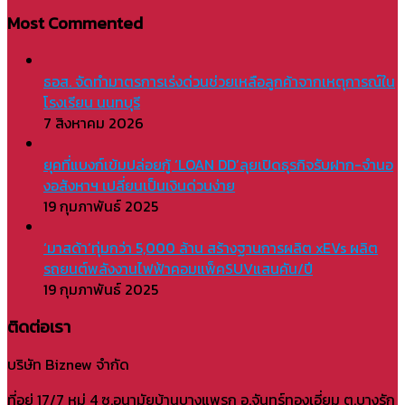
Most Commented
ธอส. จัดทำมาตรการเร่งด่วนช่วยเหลือลูกค้าจากเหตุการณ์ใน
โรงเรียน นนทบุรี
7 สิงหาคม 2026
ยุคที่แบงก์เข้มปล่อยกู้ ‘LOAN DD’ลุยเปิดธุรกิจรับฝาก-จำนอ
งอสังหาฯ เปลี่ยนเป็นเงินด่วนง่าย
19 กุมภาพันธ์ 2025
‘มาสด้า’ทุ่มกว่า 5,000 ล้าน สร้างฐานการผลิต xEVs ผลิต
รถยนต์พลังงานไฟฟ้าคอมแพ็คSUVแสนคัน/ปี
19 กุมภาพันธ์ 2025
ติดต่อเรา
บริษัท Biznew จำกัด
ที่อยู่ 17/7 หมู่ 4 ซ.อนามัยบ้านบางแพรก อ.จันทร์ทองเอี่ยม ต.บางรัก