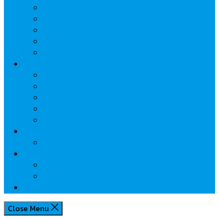
นวัตกรรมการเงิน
กระทรวงการคลัง
ธปท.
การเคหะแห่งชาติ
นโยบายภาครัฐฯ
Lifestyle
พักโรงแรมไหนดี
มีที่ไหนน่าเที่ยว
กิน/ดื่ม ให้สบายใจ
โปรโมชั่น
ประชาสัมพันธ์
Review
Idea
Report
บทความน่ารู้
ประเด็นร้อน
เกี่ยวกับเรา
Close Menu