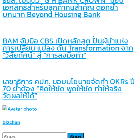
ธอส. เปิดตัว “G H BANK CROWN” มอบ
เอกสิทธิ์สำหรับลูกค้าคนสำคัญ ตอกย้ำ
บทบาท Beyond Housing Bank
BAM จับมือ CBS เปิดหลักสูต ปั้นผู้นำแห่ง
การเปลี่ยน แปลง ดัน Transformation จาก
“วิสัยทัศน์” สู่ “การลงมือทำ”
เลขาธิการ คปภ. มอบนโยบายจัดทำ OKRs ปี
70 ย้ำต้อง “คิดให้ชัด พูดให้ชัด ทำให้จริง
วัดผลให้ได้”
bizchan
ค้นหา