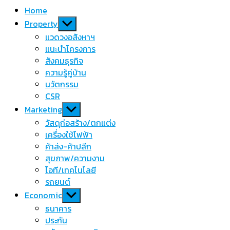
Home
Show
Property
sub
แวดวงอสังหาฯ
menu
แนะนำโครงการ
สังคมธุรกิจ
ความรู้คู่บ้าน
นวัตกรรม
CSR
Show
Marketing
sub
วัสดุก่อสร้าง/ตกแต่ง
menu
เครื่องใช้ไฟฟ้า
ค้าส่ง-ค้าปลีก
สุขภาพ/ความงาม
ไอที/เทคโนโลยี
รถยนต์
Show
Economic
sub
ธนาคาร
menu
ประกัน