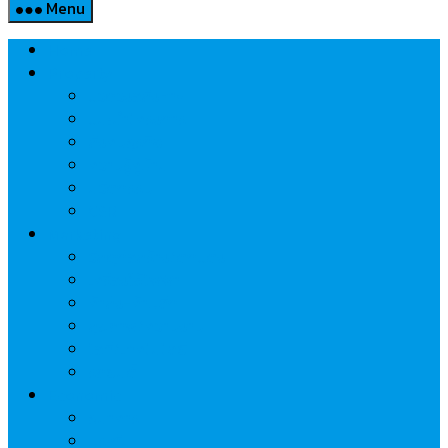
Menu
Home
Property
แวดวงอสังหาฯ
แนะนำโครงการ
สังคมธุรกิจ
ความรู้คู่บ้าน
นวัตกรรม
CSR
Marketing
วัสดุก่อสร้าง/ตกแต่ง
เครื่องใช้ไฟฟ้า
ค้าส่ง-ค้าปลีก
สุขภาพ/ความงาม
ไอที/เทคโนโลยี
รถยนต์
Economic
ธนาคาร
ประกัน