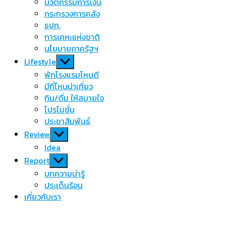
นวัตกรรมการเงิน
กระทรวงการคลัง
ธปท.
การเคหะแห่งชาติ
นโยบายภาครัฐฯ
Show
Lifestyle
sub
พักโรงแรมไหนดี
menu
มีที่ไหนน่าเที่ยว
กิน/ดื่ม ให้สบายใจ
โปรโมชั่น
ประชาสัมพันธ์
Show
Review
sub
Idea
menu
Show
Report
sub
บทความน่ารู้
menu
ประเด็นร้อน
เกี่ยวกับเรา