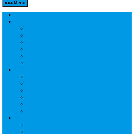
Menu
Home
Property
แวดวงอสังหาฯ
แนะนำโครงการ
สังคมธุรกิจ
ความรู้คู่บ้าน
นวัตกรรม
CSR
Marketing
วัสดุก่อสร้าง/ตกแต่ง
เครื่องใช้ไฟฟ้า
ค้าส่ง-ค้าปลีก
สุขภาพ/ความงาม
ไอที/เทคโนโลยี
รถยนต์
Economic
ธนาคาร
ประกัน