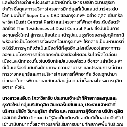
และยังดำรงตำแหน่งประธานเจ้าหน้าที่บริหาร บริษัท วิมานสุริยา
จำกัด ซึ่งดูแลการบริหารโครงการมิกซ์ยูสที่เป็นแลนด์มาร์คระดับ
โลก บนพื้นที่ Super Core CBD ของกรุงเทพฯ อย่าง ดุสิต เซ็นทรัล
พาร์ค (Dusit Central Park) และโครงการที่พักอาศัยระดับอัลตร้า
ลักชัวรี่ The Residences at Dusit Central Park ซึ่งนับเป็นการ
ลงทุนครั้งใหญ่ สู่การเปลี่ยนโฉมหน้ารูปแบบธุรกิจของกลุ่มดุสิตธานี
พร้อมทั้งเป็นโครงการที่จะพลิกโฉมกรุงเทพฯ ให้กลายเป็นมหานครที่
จะได้รับการพูดถึงว่าเป็นเมืองที่ดีที่สุดอีกแห่งหนึ่งของโลกจากการ
ออกแบบโครงการที่ช่วยยกระดับผังเมืองให้ตอบรับไลฟ์สไตล์คน
เมืองและนักท่องเที่ยวในบริบทใหม่แบบองค์รวม ซึ่งความสำเร็จเหล่า
นี้เป็นเครื่องยืนยันถึงศักยภาพ ความสามารถ และประสบการณ์ด้าน
การวางกลยุทธ์และการบริหารโครงการที่พักอาศัย ซึ่งจะถูกนำมา
ต่อยอดในการพัฒนาและขับเคลื่อนสู่ความสำเร็จของโครงการดุสิต
อจารา หัวหิน
นางสาวละเอียด โควาวิสารัช ประธานเจ้าหน้าที่ฝ่ายการลงทุนและ
ธุรกิจใหม่ กลุ่มบริษัทดุสิต อินเตอร์เนชั่นแนล, ประธานเจ้าหน้าที่
บริหาร บริษัท วิมานสุริยา จำกัด และ กรรมการผู้จัดการ บริษัท ดุสิต
เอสเตท จำกัด
เปิดเผยว่า “รู้สึกเป็นเกียรติและยินดีเป็นอย่างยิ่งที่ได้
เข้ามามีบทบาทตั้งแต่ก้าวแรกที่ริเริ่มการขยายศักยภาพพื้นที่บริเวณ