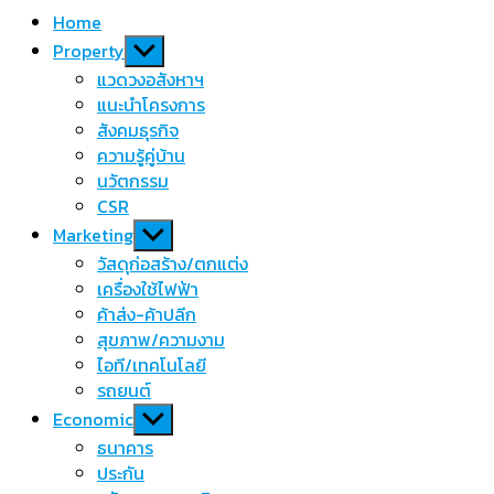
Home
Show
Property
sub
แวดวงอสังหาฯ
menu
แนะนำโครงการ
สังคมธุรกิจ
ความรู้คู่บ้าน
นวัตกรรม
CSR
Show
Marketing
sub
วัสดุก่อสร้าง/ตกแต่ง
menu
เครื่องใช้ไฟฟ้า
ค้าส่ง-ค้าปลีก
สุขภาพ/ความงาม
ไอที/เทคโนโลยี
รถยนต์
Show
Economic
sub
ธนาคาร
menu
ประกัน