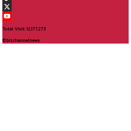
TikTok
X
YouTube
Total Visit: 12,177,273
Channel
©bizchannelnews