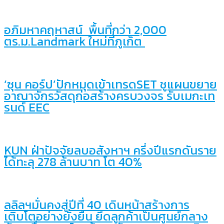
อภิมหาคฤหาสน์ พื้นที่กว่า 2,000
ตร.ม.Landmark ใหม่ที่ภูเก็ต
‘ซุน คอร์ป’ปักหมุดเข้าเทรดSET ชูแผนขยาย
อาณาจักรวัสดุก่อสร้างครบวงจร รับเมกะเท
รนด์ EEC
KUN ฝ่าปัจจัยลบอสังหาฯ ครึ่งปีแรกดันราย
ได้ทะลุ 278 ล้านบาท โต 40%
ลลิลฯมั่นคงสู่ปีที่ 40 เดินหน้าสร้างการ
เติบโตอย่างยั่งยืน ยึดลูกค้าเป็นศูนย์กลาง