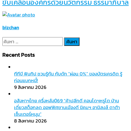
ขับเคลื่อนองค์กรด้วยนวัตกรรม ธรรมาภิบาล
bizchan
ค้นหา
สำหรับ:
Recent Posts
ทีทีบี ฟินทิป ชวนรู้ทัน กับดัก “ผ่อน 0%” ของบัตรเครดิต รู้
ก่อนแบกหนี้!
9 สิงหาคม 2026
อสังหาฯไทย ครึ่งหลังปี69 “ค้าปลีกดี คอนโดฯหรูโต บ้าน
เดี่ยวสต็อกลด ออฟฟิศชานเมืองดี นิคมฯ อานิสงส์ ดาต้า
เซ็นเตอร์หนุน”
8 สิงหาคม 2026