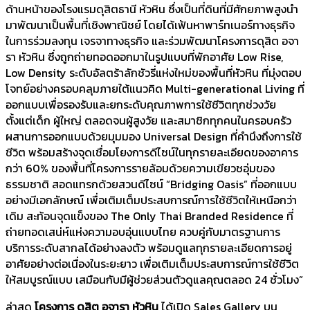
ด้านหน้าของโรงแรมดุสิตธานี หัวหิน ซึ่งเป็นที่ดินที่มีศักยภาพสูงนำ
มาพัฒนาเป็นพื้นที่เชิงพาณิชย์ โดยได้เฟ้นหาพาร์ทเนอร์ทางธุรกิจ
ในการร่วมลงทุน เจรจาทางธุรกิจ และร่วมพัฒนาโครงการดุสิต อจา
รา หัวหิน ซึ่งถูกถ่ายทอดออกมาในรูปแบบที่พักอาศัย Low Rise,
Low Density ระดับอัลตร้าลักชัวรี่แห่งใหม่ของพื้นที่หัวหิน ที่มุ่งตอบ
โจทย์อย่างครอบคลุมภายใต้แนวคิด Multi-generational Living ที่
ออกแบบเพื่อรองรับและยกระดับคุณภาพการใช้ชีวิตทุกช่วงวัย
ตั้งแต่เด็ก ผู้ใหญ่ ตลอดจนผู้สูงวัย และสมาชิกทุกคนในครอบครัว
ผสานการออกแบบด้วยมุมมอง Universal Design ที่คำนึงถึงการใช้
ชีวิต พร้อมสร้างจุดเชื่อมโยงการดีไซน์ในทุกรายละเอียดของอาคาร
กว่า 60% ของพื้นที่โครงการรายล้อมด้วยความเขียวชอุ่มของ
ธรรมชาติ สอดแทรกด้วยสวนดีไซน์ “Bridging Oasis” ที่ออกแบบ
อย่างมีเอกลักษณ์ เพื่อเติมเต็มประสบการณ์การใช้ชีวิตให้เหนือกว่า
เดิม สะท้อนจุดแข็งของ The Only Thai Branded Residence ที่
ถ่ายทอดเสน่ห์แห่งความอบอุ่นแบบไทย ควบคู่กับมาตรฐานการ
บริการระดับสากลได้อย่างลงตัว พร้อมดูแลทุกรายละเอียดการอยู่
อาศัยอย่างต่อเนื่องในระยะยาว เพื่อเติมเต็มประสบการณ์การใช้ชีวิต
ให้สมบูรณ์แบบ เสมือนกับมีผู้ช่วยส่วนตัวดูแลคุณตลอด 24 ชั่วโมง”
ล่าสุด
โครงการ ดุสิต อจารา หัวหิน
ได้เปิด Sales Gallery บน