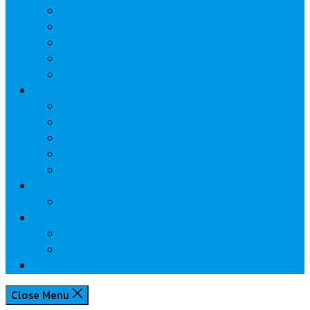
นวัตกรรมการเงิน
กระทรวงการคลัง
ธปท.
การเคหะแห่งชาติ
นโยบายภาครัฐฯ
Lifestyle
พักโรงแรมไหนดี
มีที่ไหนน่าเที่ยว
กิน/ดื่ม ให้สบายใจ
โปรโมชั่น
ประชาสัมพันธ์
Review
Idea
Report
บทความน่ารู้
ประเด็นร้อน
เกี่ยวกับเรา
Close Menu