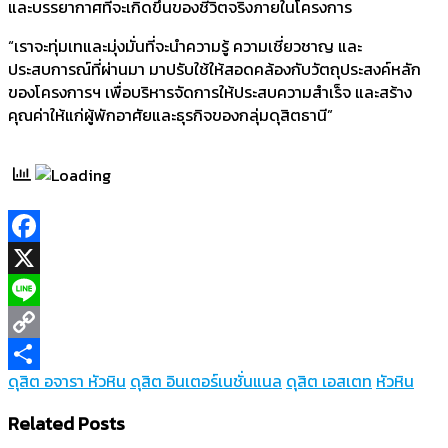
และบรรยากาศที่จะเกิดขึ้นของชีวิตจริงภายในโครงการ
“เราจะทุ่มเทและมุ่งมั่นที่จะนำความรู้ ความเชี่ยวชาญ และ
ประสบการณ์ที่ผ่านมา มาปรับใช้ให้สอดคล้องกับวัตถุประสงค์หลัก
ของโครงการฯ เพื่อบริหารจัดการให้ประสบความสำเร็จ และสร้าง
คุณค่าให้แก่ผู้พักอาศัยและธุรกิจของกลุ่มดุสิตธานี”
Facebook
X
Line
Copy
ดุสิต อจารา หัวหิน
ดุสิต อินเตอร์เนชั่นแนล
ดุสิต เอสเตท
หัวหิน
Link
Share
Related Posts