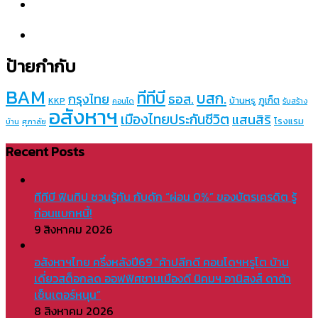
ป้ายกำกับ
BAM
ทีทีบี
บสก.
กรุงไทย
ธอส.
ภูเก็ต
บ้านหรู
KKP
คอนโด
รับสร้าง
อสังหาฯ
เมืองไทยประกันชีวิต
แสนสิริ
โรงแรม
บ้าน
ศุภาลัย
Recent Posts
ทีทีบี ฟินทิป ชวนรู้ทัน กับดัก “ผ่อน 0%” ของบัตรเครดิต รู้
ก่อนแบกหนี้!
9 สิงหาคม 2026
อสังหาฯไทย ครึ่งหลังปี69 “ค้าปลีกดี คอนโดฯหรูโต บ้าน
เดี่ยวสต็อกลด ออฟฟิศชานเมืองดี นิคมฯ อานิสงส์ ดาต้า
เซ็นเตอร์หนุน”
8 สิงหาคม 2026