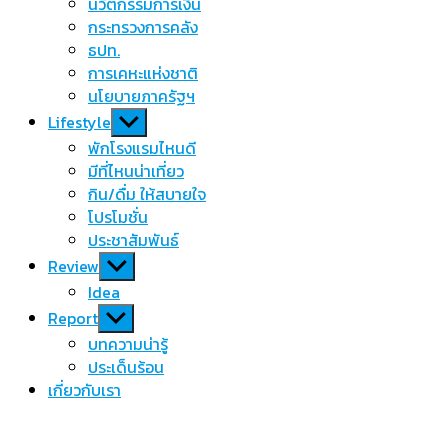
นวัตกรรมการเงิน
กระทรวงการคลัง
ธปท.
การเคหะแห่งชาติ
นโยบายภาครัฐฯ
Show
Lifestyle
sub
พักโรงแรมไหนดี
menu
มีที่ไหนน่าเที่ยว
กิน/ดื่ม ให้สบายใจ
โปรโมชั่น
ประชาสัมพันธ์
Show
Review
sub
Idea
menu
Show
Report
sub
บทความน่ารู้
menu
ประเด็นร้อน
เกี่ยวกับเรา