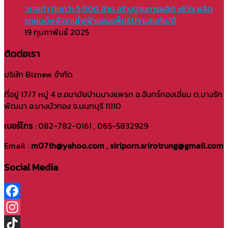
‘มาสด้า’ทุ่มกว่า 5,000 ล้าน สร้างฐานการผลิต xEVs ผลิต
รถยนต์พลังงานไฟฟ้าคอมแพ็คSUVแสนคัน/ปี
19 กุมภาพันธ์ 2025
ติดต่อเรา
บริษัท Biznew จำกัด
ที่อยู่ 17/7 หมู่ 4 ซ.อนามัยบ้านบางแพรก อ.จันทร์ทองเอี่ยม ต.บางรัก
พัฒนา อ.บางบัวทอง จ.นนทบุรี 11110
เบอร์โทร
: 082-782-0161 , 065-5832929
Email :
m07th@yahoo.com , siriporn.srirotrung@gmail.com
Social Media
Facebook
Instagram