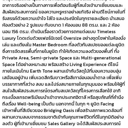
อาคารจริงอย่างเป็นทางการเพื่อต้อนรับผู้ที่สนใจเข้ามาเยี่ยมชมและ
สัมผัสประสบการณ์ ของความหรูหราอย่างแท้จริง ผ่านดีไซน์ภายในที่
รังสรรค์ด้วยความเข้าใจ ใส่ใจ และประณีตในทุกรายละเอียด นำเสนอ
ห้องตัวอย่าง 2 รูปแบบ กับขนาด 1 ห้องนอน 88 ตร.ม. และ 2 ห้อง
นอน 156 ตร.ม. ดำเนินเรื่องราวด้วยการตกแต่งแบบ Timeless
Luxury โดดเด่นด้วยเฟอร์นิเจอร์ Oversize อย่างชุดโซฟาในห้องนั่ง
เล่น และเตียงใน Master Bedroom ที่ลงตัวกับสเปซของแต่ละยูนิต
ซึ่งการจัดสรรพื้นที่ภายในยูนิต ทำให้เกิดความลงตัวของพื้นที่ ทั้ง
Private Area, Semi-private Space และ Multi-generational
Space ได้อย่างเหมาะสม พร้อมสร้าง Living Experience ดีไซน์
ภายในเน้นโทน Earth Tone ผสานเข้ากับวัสดุไม้ที่มอบความอบอุ่น
เสมือนอยู่บ้าน เพิ่มเฉดสีครีมขาวหรือสีเทาอ่อนอมน้ำตาล เพื่อเพิ่ม
บรรยากาศที่สว่าง สงบ และโปร่งสบายภายในทุกมุมมอง พร้อมให้ผู้ที่
สนใจสัมผัสประสบการณ์ตรงกับสเปควัสดุที่โครงการเลือกใช้ อาทิ
กระเบื้องเกรดพรีเมียมนำเข้าจากประเทศอิตาลี หรือสุขภัณฑ์ที่คำนึง
ถึงเรื่อง Well-being เป็นต้น นอกจากนี้ ในทุก ๆ ยูนิต Facing
เข้าหาพื้นที่สีเขียวของ Bridging Oasis เพื่อสร้างสภาพแวดล้อมที่
ผสานความสงบจากธรรมชาติเข้ากับคุณภาพชีวิตที่ดีในทุกมิติอย่าง
ลงตัว ผู้ที่เข้ามาเยี่ยมชม Sales Gallery จะได้สัมผัสประสบการณ์