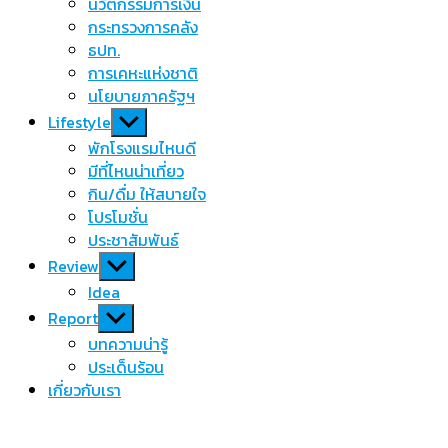
นวัตกรรมการเงิน
กระทรวงการคลัง
ธปท.
การเคหะแห่งชาติ
นโยบายภาครัฐฯ
Show
Lifestyle
sub
พักโรงแรมไหนดี
menu
มีที่ไหนน่าเที่ยว
กิน/ดื่ม ให้สบายใจ
โปรโมชั่น
ประชาสัมพันธ์
Show
Review
sub
Idea
menu
Show
Report
sub
บทความน่ารู้
menu
ประเด็นร้อน
เกี่ยวกับเรา