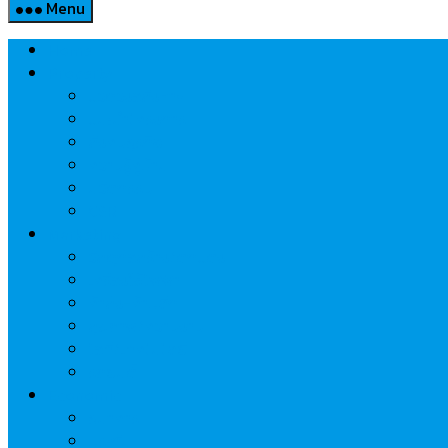
Menu
Home
Property
แวดวงอสังหาฯ
แนะนำโครงการ
สังคมธุรกิจ
ความรู้คู่บ้าน
นวัตกรรม
CSR
Marketing
วัสดุก่อสร้าง/ตกแต่ง
เครื่องใช้ไฟฟ้า
ค้าส่ง-ค้าปลีก
สุขภาพ/ความงาม
ไอที/เทคโนโลยี
รถยนต์
Economic
ธนาคาร
ประกัน