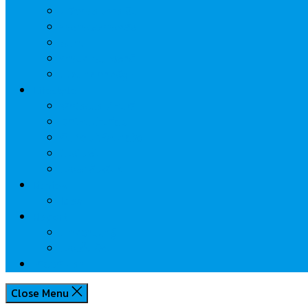
นวัตกรรมการเงิน
กระทรวงการคลัง
ธปท.
การเคหะแห่งชาติ
นโยบายภาครัฐฯ
Lifestyle
พักโรงแรมไหนดี
มีที่ไหนน่าเที่ยว
กิน/ดื่ม ให้สบายใจ
โปรโมชั่น
ประชาสัมพันธ์
Review
Idea
Report
บทความน่ารู้
ประเด็นร้อน
เกี่ยวกับเรา
Close Menu