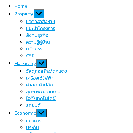
Home
Show
Property
sub
แวดวงอสังหาฯ
menu
แนะนำโครงการ
สังคมธุรกิจ
ความรู้คู่บ้าน
นวัตกรรม
CSR
Show
Marketing
sub
วัสดุก่อสร้าง/ตกแต่ง
menu
เครื่องใช้ไฟฟ้า
ค้าส่ง-ค้าปลีก
สุขภาพ/ความงาม
ไอที/เทคโนโลยี
รถยนต์
Show
Economic
sub
ธนาคาร
menu
ประกัน