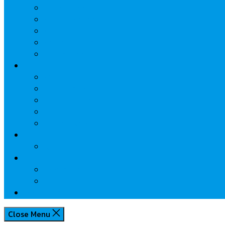
นวัตกรรมการเงิน
กระทรวงการคลัง
ธปท.
การเคหะแห่งชาติ
นโยบายภาครัฐฯ
Lifestyle
พักโรงแรมไหนดี
มีที่ไหนน่าเที่ยว
กิน/ดื่ม ให้สบายใจ
โปรโมชั่น
ประชาสัมพันธ์
Review
Idea
Report
บทความน่ารู้
ประเด็นร้อน
เกี่ยวกับเรา
Close Menu