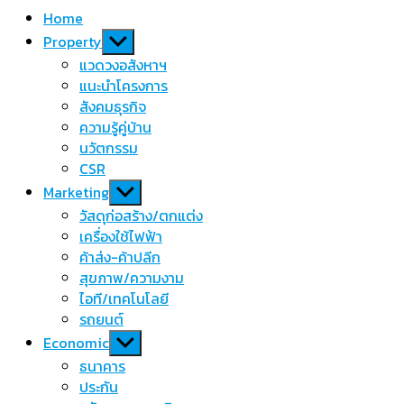
Home
Show
Property
sub
แวดวงอสังหาฯ
menu
แนะนำโครงการ
สังคมธุรกิจ
ความรู้คู่บ้าน
นวัตกรรม
CSR
Show
Marketing
sub
วัสดุก่อสร้าง/ตกแต่ง
menu
เครื่องใช้ไฟฟ้า
ค้าส่ง-ค้าปลีก
สุขภาพ/ความงาม
ไอที/เทคโนโลยี
รถยนต์
Show
Economic
sub
ธนาคาร
menu
ประกัน