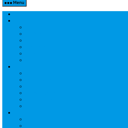
Menu
Home
Property
แวดวงอสังหาฯ
แนะนำโครงการ
สังคมธุรกิจ
ความรู้คู่บ้าน
นวัตกรรม
CSR
Marketing
วัสดุก่อสร้าง/ตกแต่ง
เครื่องใช้ไฟฟ้า
ค้าส่ง-ค้าปลีก
สุขภาพ/ความงาม
ไอที/เทคโนโลยี
รถยนต์
Economic
ธนาคาร
ประกัน