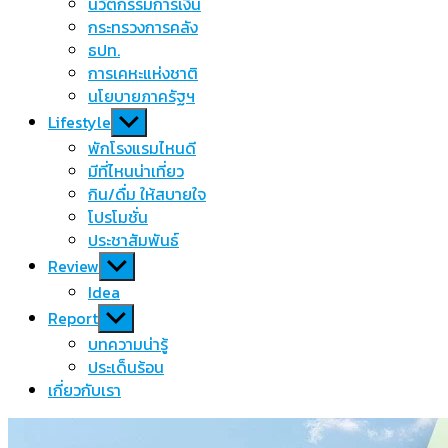
นวัตกรรมการเงิน
กระทรวงการคลัง
ธปท.
การเคหะแห่งชาติ
นโยบายภาครัฐฯ
Show
Lifestyle
sub
พักโรงแรมไหนดี
menu
มีที่ไหนน่าเที่ยว
กิน/ดื่ม ให้สบายใจ
โปรโมชั่น
ประชาสัมพันธ์
Show
Review
sub
Idea
menu
Show
Report
sub
บทความน่ารู้
menu
ประเด็นร้อน
เกี่ยวกับเรา