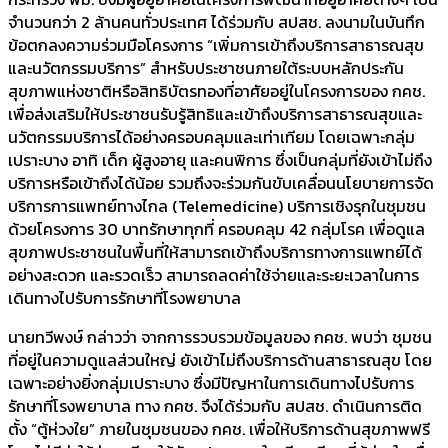
จำนวนกว่า 2 ล้านคนทั่วประเทศ ได้ร่วมกับ สปสช. ลงนามในบันทึก
ข้อตกลงความร่วมมือโครงการ “เพิ่มการเข้าถึงบริการสาธารณสุข
และนวัตกรรมบริการ” สำหรับประชาชนภายใต้ระบบหลักประกัน
สุขภาพแห่งชาติหรือสิทธิบัตรทองที่อาศัยอยู่ในโครงการของ กคช.
เพื่อส่งเสริมให้ประชาชนรับรู้สิทธิและเข้าถึงบริการสาธารณสุขและ
นวัตกรรมบริการได้อย่างครอบคลุมและเท่าเทียม โดยเฉพาะกลุ่ม
เปราะบาง อาทิ เด็ก ผู้สูงอายุ และคนพิการ ซึ่งเป็นกลุ่มที่ยังเข้าไม่ถึง
บริการหรือเข้าถึงได้น้อย รวมถึงจะร่วมกันขับเคลื่อนนโยบายการจัด
บริการการแพทย์ทางไกล (Telemedicine) บริการเชิงรุกในชุมชน
ด้วยโครงการ 30 บาทรักษาทุกที่ ครอบคลุม 42 กลุ่มโรค เพื่อดูแล
สุขภาพประชาชนในพื้นที่ให้สามารถเข้าถึงบริการทางการแพทย์ได้
อย่างสะดวก และรวดเร็ว สามารถลดค่าใช้จ่ายและระยะเวลาในการ
เดินทางไปรับการรักษาที่โรงพยาบาล
นายทวีพงษ์ กล่าวว่า จากการรวบรวมข้อมูลของ กคช. พบว่า ชุมชน
ที่อยู่ในความดูแลส่วนใหญ่ ยังเข้าไม่ถึงบริการด้านสาธารณสุข โดย
เฉพาะอย่างยิ่งกลุ่มเปราะบาง ซึ่งมีปัญหาในการเดินทางไปรับการ
รักษาที่โรงพยาบาล ทาง กคช. จึงได้ร่วมกับ สปสช. ดำเนินการติด
ตั้ง “ตู้ห่วงใย” ภายในชุมชนของ กคช. เพื่อให้บริการด้านสุขภาพฟรี