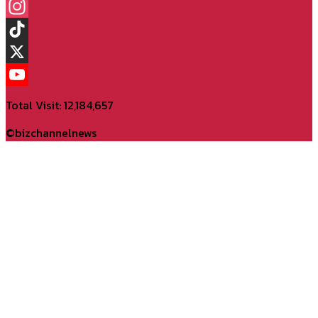
Facebook
Instagram
TikTok
X
YouTube
Total Visit: 12,184,657
Channel
©bizchannelnews