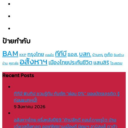
ป้ายกำกับ
BAM
ทีทีบี
บสก.
กรุงไทย
ธอส.
ภูเก็ต
บ้านหรู
KKP
คอนโด
รับสร้าง
อสังหาฯ
เมืองไทยประกันชีวิต
แสนสิริ
โรงแรม
บ้าน
ศุภาลัย
Recent Posts
ทีทีบี ฟินทิป ชวนรู้ทัน กับดัก “ผ่อน 0%” ของบัตรเครดิต รู้
ก่อนแบกหนี้!
9 สิงหาคม 2026
อสังหาฯไทย ครึ่งหลังปี69 “ค้าปลีกดี คอนโดฯหรูโต บ้าน
เดี่ยวสต็อกลด ออฟฟิศชานเมืองดี นิคมฯ อานิสงส์ ดาต้า