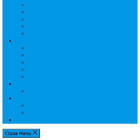
นวัตกรรมการเงิน
กระทรวงการคลัง
ธปท.
การเคหะแห่งชาติ
นโยบายภาครัฐฯ
Lifestyle
พักโรงแรมไหนดี
มีที่ไหนน่าเที่ยว
กิน/ดื่ม ให้สบายใจ
โปรโมชั่น
ประชาสัมพันธ์
Review
Idea
Report
บทความน่ารู้
ประเด็นร้อน
เกี่ยวกับเรา
Close Menu