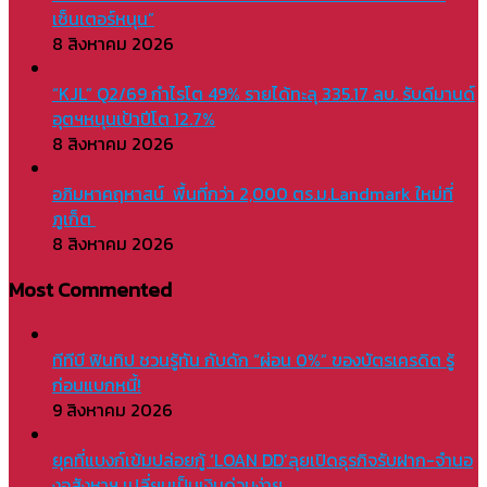
เซ็นเตอร์หนุน”
8 สิงหาคม 2026
“KJL” Q2/69 กำไรโต 49% รายได้ทะลุ 335.17 ลบ. รับดีมานด์
อุตฯหนุนเป้าปีโต 12.7%
8 สิงหาคม 2026
อภิมหาคฤหาสน์ พื้นที่กว่า 2,000 ตร.ม.Landmark ใหม่ที่
ภูเก็ต
8 สิงหาคม 2026
Most Commented
ทีทีบี ฟินทิป ชวนรู้ทัน กับดัก “ผ่อน 0%” ของบัตรเครดิต รู้
ก่อนแบกหนี้!
9 สิงหาคม 2026
ยุคที่แบงก์เข้มปล่อยกู้ ‘LOAN DD’ลุยเปิดธุรกิจรับฝาก-จำนอ
งอสังหาฯ เปลี่ยนเป็นเงินด่วนง่าย