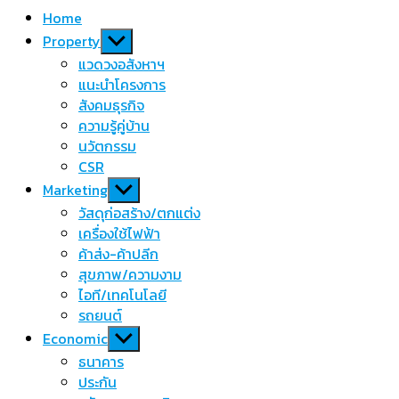
Home
Show
Property
sub
แวดวงอสังหาฯ
menu
แนะนำโครงการ
สังคมธุรกิจ
ความรู้คู่บ้าน
นวัตกรรม
CSR
Show
Marketing
sub
วัสดุก่อสร้าง/ตกแต่ง
menu
เครื่องใช้ไฟฟ้า
ค้าส่ง-ค้าปลีก
สุขภาพ/ความงาม
ไอที/เทคโนโลยี
รถยนต์
Show
Economic
sub
ธนาคาร
menu
ประกัน