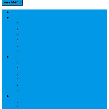
Menu
Home
Property
แวดวงอสังหาฯ
แนะนำโครงการ
สังคมธุรกิจ
ความรู้คู่บ้าน
นวัตกรรม
CSR
Marketing
วัสดุก่อสร้าง/ตกแต่ง
เครื่องใช้ไฟฟ้า
ค้าส่ง-ค้าปลีก
สุขภาพ/ความงาม
ไอที/เทคโนโลยี
รถยนต์
Economic
ธนาคาร
ประกัน