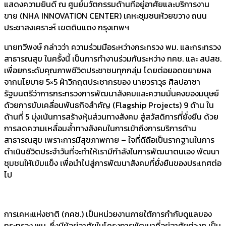
แสดงความยินดี ณ ศูนย์นวัตกรรมด้านที่อยู่อาศัยและบริการงาน
ขาย (NHA INNOVATION CENTER) เคหะชุมชนห้วยขวาง ถนน
ประชาสงเคราะห์ เขตดินแดง กรุงเทพฯ
นายทวีพงษ์ กล่าวว่า ความร่วมมือระหว่างกระทรวง พม. และกระทรวง
สาธารณสุข ในครั้งนี้ เป็นการทำงานร่วมกันระหว่าง กคช. และ สปสช.
เพื่อยกระดับคุณภาพชีวิตประชาชนทุกกลุ่ม โดยต่อยอดขยายผล
จากนโยบาย 5×5 ฝ่าวิกฤตประชากรของ นายวราวุธ ศิลปอาชา
รัฐมนตรีว่าการกระทรวงการพัฒนาสังคมและความมั่นคงของมนุษย์
ด้วยการขับเคลื่อนพันธกิจสำคัญ (Flagship Projects) 9 ด้าน ใน
ด้านที่ 5 มุ่งเน้นการสร้างหุ้นส่วนทางสังคม สู่สวัสดิการที่ยั่งยืน ด้วย
การลดความเหลื่อมล้ำทางสังคมในการเข้าถึงการบริการด้าน
สาธารณสุข เพราะการมีสุขภาพกาย – ใจที่ดีถือเป็นรากฐานในการ
ดำเนินชีวิตประจำวันที่จะทำให้เรามีกำลังในการพัฒนาตนเอง พัฒนา
ชุมชนให้เข้มแข็ง เพื่อนำไปสู่การพัฒนาสังคมที่ยั่งยืนของประเทศต่อ
ไป
การเคหะแห่งชาติ (กคช.) เป็นหน่วยงานภายใต้การกำกับดูแลของ
กระทรวง พม. ซึ่งมีผู้อยู่อาศัยในโครงการพัฒนาที่อยู่อาศัยต่างๆ เป็น