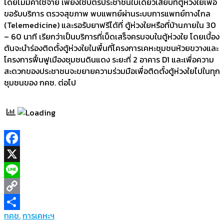
โดยไม่มีค่าใช้จ่าย เพียงใช้บัตรประชาชนใบเดียวเสียบที่ตู้ห่วงใยเพื่อ
ขอรับบริการ ตรวจสุขภาพ พบแพทย์ผ่านระบบการแพทย์ทางไกล
(Telemedicine) และรอรับยาฟรีได้ที่ ตู้ห่วงใยหรือที่บ้านภายใน 30
– 60 นาที เรียกว่าเป็นบริการที่เบ็ดเสร็จครบจบในตู้ห่วงใย โดยเบื้อง
ต้นจะนำร่องติดตั้งตู้ห่วงใยในพื้นที่โครงการเคหะชุมชนห้วยขวางและ
โครงการฟื้นฟูเมืองชุมชนดินแดง ระยะที่ 2 อาคาร D1 และเพื่อความ
สะดวกของประชาชนจะขยายความร่วมมือเพื่อติดตั้งตู้ห่วงใยไปในทุก
ชุมชนของ กคช. ต่อไป
Facebook
X
Line
Copy
กคช.
การเคหะฯ
Link
Share