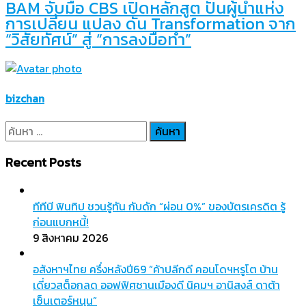
BAM จับมือ CBS เปิดหลักสูต ปั้นผู้นำแห่ง
การเปลี่ยน แปลง ดัน Transformation จาก
“วิสัยทัศน์” สู่ “การลงมือทำ”
bizchan
ค้นหา
สำหรับ:
Recent Posts
ทีทีบี ฟินทิป ชวนรู้ทัน กับดัก “ผ่อน 0%” ของบัตรเครดิต รู้
ก่อนแบกหนี้!
9 สิงหาคม 2026
อสังหาฯไทย ครึ่งหลังปี69 “ค้าปลีกดี คอนโดฯหรูโต บ้าน
เดี่ยวสต็อกลด ออฟฟิศชานเมืองดี นิคมฯ อานิสงส์ ดาต้า
เซ็นเตอร์หนุน”