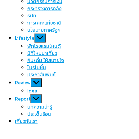
นวัตกรรมการเงิน
กระทรวงการคลัง
ธปท.
การเคหะแห่งชาติ
นโยบายภาครัฐฯ
Show
Lifestyle
sub
พักโรงแรมไหนดี
menu
มีที่ไหนน่าเที่ยว
กิน/ดื่ม ให้สบายใจ
โปรโมชั่น
ประชาสัมพันธ์
Show
Review
sub
Idea
menu
Show
Report
sub
บทความน่ารู้
menu
ประเด็นร้อน
เกี่ยวกับเรา