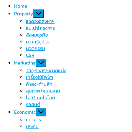
Home
Show
Property
sub
แวดวงอสังหาฯ
menu
แนะนำโครงการ
สังคมธุรกิจ
ความรู้คู่บ้าน
นวัตกรรม
CSR
Show
Marketing
sub
วัสดุก่อสร้าง/ตกแต่ง
menu
เครื่องใช้ไฟฟ้า
ค้าส่ง-ค้าปลีก
สุขภาพ/ความงาม
ไอที/เทคโนโลยี
รถยนต์
Show
Economic
sub
ธนาคาร
menu
ประกัน