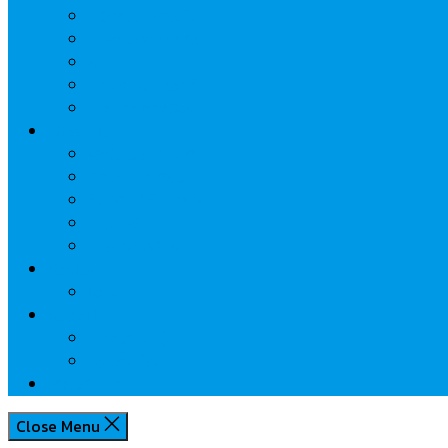
นวัตกรรมการเงิน
กระทรวงการคลัง
ธปท.
การเคหะแห่งชาติ
นโยบายภาครัฐฯ
Lifestyle
พักโรงแรมไหนดี
มีที่ไหนน่าเที่ยว
กิน/ดื่ม ให้สบายใจ
โปรโมชั่น
ประชาสัมพันธ์
Review
Idea
Report
บทความน่ารู้
ประเด็นร้อน
เกี่ยวกับเรา
Close Menu