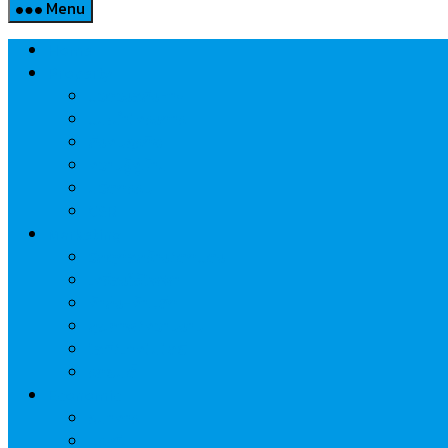
Menu
Home
Property
แวดวงอสังหาฯ
แนะนำโครงการ
สังคมธุรกิจ
ความรู้คู่บ้าน
นวัตกรรม
CSR
Marketing
วัสดุก่อสร้าง/ตกแต่ง
เครื่องใช้ไฟฟ้า
ค้าส่ง-ค้าปลีก
สุขภาพ/ความงาม
ไอที/เทคโนโลยี
รถยนต์
Economic
ธนาคาร
ประกัน