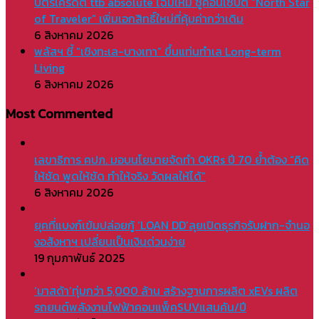
บัตรเครดิต ttb absolute โฉมใหม่ ชูคอนเซ็ปต์ “North Star
of Traveler” เพิ่มเอกสิทธิ์ใหม่ที่คุ้มค่ากว่าเดิม
6 สิงหาคม 2026
พลัสฯ ชี้ “เชิงทะเล-บางเทา” ขึ้นแท่นทำเล Long-term
Living
6 สิงหาคม 2026
Most Commented
เลขาธิการ คปภ. มอบนโยบายจัดทำ OKRs ปี 70 ย้ำต้อง “คิด
ให้ชัด พูดให้ชัด ทำให้จริง วัดผลให้ได้”
6 สิงหาคม 2026
ยุคที่แบงก์เข้มปล่อยกู้ ‘LOAN DD’ลุยเปิดธุรกิจรับฝาก-จำนอ
งอสังหาฯ เปลี่ยนเป็นเงินด่วนง่าย
19 กุมภาพันธ์ 2025
‘มาสด้า’ทุ่มกว่า 5,000 ล้าน สร้างฐานการผลิต xEVs ผลิต
รถยนต์พลังงานไฟฟ้าคอมแพ็คSUVแสนคัน/ปี