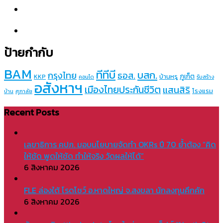
ป้ายกำกับ
BAM
ทีทีบี
บสก.
กรุงไทย
ธอส.
ภูเก็ต
บ้านหรู
KKP
คอนโด
รับสร้าง
อสังหาฯ
เมืองไทยประกันชีวิต
แสนสิริ
โรงแรม
บ้าน
ศุภาลัย
Recent Posts
เลขาธิการ คปภ. มอบนโยบายจัดทำ OKRs ปี 70 ย้ำต้อง “คิด
ให้ชัด พูดให้ชัด ทำให้จริง วัดผลให้ได้”
6 สิงหาคม 2026
FLE ล่องใต้ โรดโชว์ อ.หาดใหญ่ จ.สงขลา นักลงทุนคึกคัก
6 สิงหาคม 2026