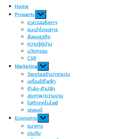
Home
Show
Property
sub
แวดวงอสังหาฯ
menu
แนะนำโครงการ
สังคมธุรกิจ
ความรู้คู่บ้าน
นวัตกรรม
CSR
Show
Marketing
sub
วัสดุก่อสร้าง/ตกแต่ง
menu
เครื่องใช้ไฟฟ้า
ค้าส่ง-ค้าปลีก
สุขภาพ/ความงาม
ไอที/เทคโนโลยี
รถยนต์
Show
Economic
sub
ธนาคาร
menu
ประกัน