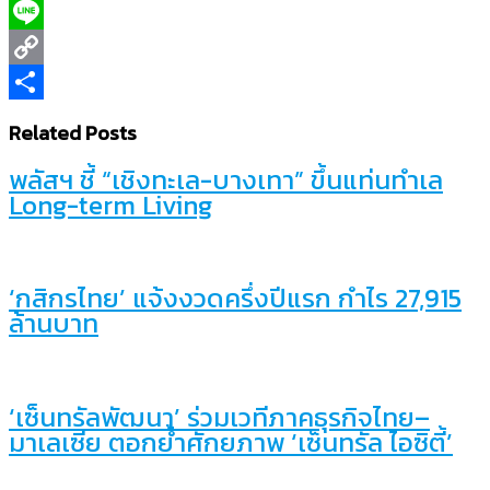
X
Line
Copy
Link
Share
Related Posts
พลัสฯ ชี้ “เชิงทะเล-บางเทา” ขึ้นแท่นทำเล
Long-term Living
‘กสิกรไทย’ แจ้งงวดครึ่งปีแรก กำไร 27,915
ล้านบาท
‘เซ็นทรัลพัฒนา’ ร่วมเวทีภาคธุรกิจไทย–
มาเลเซีย ตอกย้ำศักยภาพ ‘เซ็นทรัล ไอซิตี้’