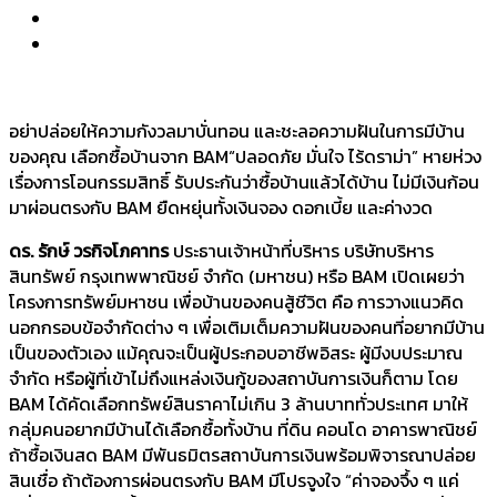
อย่าปล่อยให้ความกังวลมาบั่นทอน และชะลอความฝันในการมีบ้าน
ของคุณ เลือกซื้อบ้านจาก BAM“ปลอดภัย มั่นใจ ไร้ดราม่า” หายห่วง
เรื่องการโอนกรรมสิทธิ์ รับประกันว่าซื้อบ้านแล้วได้บ้าน ไม่มีเงินก้อน
มาผ่อนตรงกับ BAM ยืดหยุ่นทั้งเงินจอง ดอกเบี้ย และค่างวด
ดร. รักษ์ วรกิจโภคาทร
ประธานเจ้าหน้าที่บริหาร บริษัทบริหาร
สินทรัพย์ กรุงเทพพาณิชย์ จำกัด (มหาชน) หรือ BAM เปิดเผยว่า
โครงการทรัพย์มหาชน เพื่อบ้านของคนสู้ชีวิต คือ การวางแนวคิด
นอกกรอบข้อจำกัดต่าง ๆ เพื่อเติมเต็มความฝันของคนที่อยากมีบ้าน
เป็นของตัวเอง แม้คุณจะเป็นผู้ประกอบอาชีพอิสระ ผู้มีงบประมาณ
จำกัด หรือผู้ที่เข้าไม่ถึงแหล่งเงินกู้ของสถาบันการเงินก็ตาม โดย
BAM ได้คัดเลือกทรัพย์สินราคาไม่เกิน 3 ล้านบาททั่วประเทศ มาให้
กลุ่มคนอยากมีบ้านได้เลือกซื้อทั้งบ้าน ที่ดิน คอนโด อาคารพาณิชย์
ถ้าซื้อเงินสด BAM มีพันธมิตรสถาบันการเงินพร้อมพิจารณาปล่อย
สินเชื่อ ถ้าต้องการผ่อนตรงกับ BAM มีโปรจูงใจ “ค่าจองจึ้ง ๆ แค่