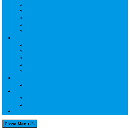
นวัตกรรมการเงิน
กระทรวงการคลัง
ธปท.
การเคหะแห่งชาติ
นโยบายภาครัฐฯ
Lifestyle
พักโรงแรมไหนดี
มีที่ไหนน่าเที่ยว
กิน/ดื่ม ให้สบายใจ
โปรโมชั่น
ประชาสัมพันธ์
Review
Idea
Report
บทความน่ารู้
ประเด็นร้อน
เกี่ยวกับเรา
Close Menu