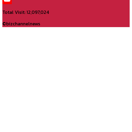
YouTube
Total Visit: 12,097,024
Channel
©bizchannelnews