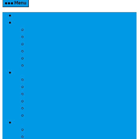
Menu
Home
Property
แวดวงอสังหาฯ
แนะนำโครงการ
สังคมธุรกิจ
ความรู้คู่บ้าน
นวัตกรรม
CSR
Marketing
วัสดุก่อสร้าง/ตกแต่ง
เครื่องใช้ไฟฟ้า
ค้าส่ง-ค้าปลีก
สุขภาพ/ความงาม
ไอที/เทคโนโลยี
รถยนต์
Economic
ธนาคาร
ประกัน