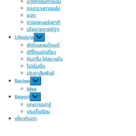
นวัตกรรมการเงิน
กระทรวงการคลัง
ธปท.
การเคหะแห่งชาติ
นโยบายภาครัฐฯ
Show
Lifestyle
sub
พักโรงแรมไหนดี
menu
มีที่ไหนน่าเที่ยว
กิน/ดื่ม ให้สบายใจ
โปรโมชั่น
ประชาสัมพันธ์
Show
Review
sub
Idea
menu
Show
Report
sub
บทความน่ารู้
menu
ประเด็นร้อน
เกี่ยวกับเรา