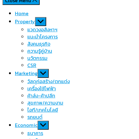
Close Menu
Home
Show
Property
sub
แวดวงอสังหาฯ
menu
แนะนำโครงการ
สังคมธุรกิจ
ความรู้คู่บ้าน
นวัตกรรม
CSR
Show
Marketing
sub
วัสดุก่อสร้าง/ตกแต่ง
menu
เครื่องใช้ไฟฟ้า
ค้าส่ง-ค้าปลีก
สุขภาพ/ความงาม
ไอที/เทคโนโลยี
รถยนต์
Show
Economic
sub
ธนาคาร