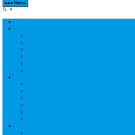
Menu
Home
Property
แวดวงอสังหาฯ
แนะนำโครงการ
สังคมธุรกิจ
ความรู้คู่บ้าน
นวัตกรรม
CSR
Marketing
วัสดุก่อสร้าง/ตกแต่ง
เครื่องใช้ไฟฟ้า
ค้าส่ง-ค้าปลีก
สุขภาพ/ความงาม
ไอที/เทคโนโลยี
รถยนต์
Economic
ธนาคาร