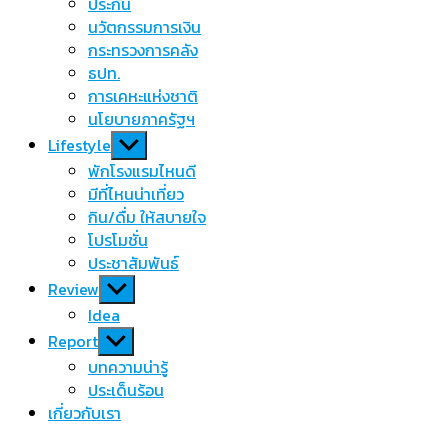
menu
ประกัน
นวัตกรรมการเงิน
กระทรวงการคลัง
ธปท.
การเคหะแห่งชาติ
นโยบายภาครัฐฯ
Show
Lifestyle
sub
พักโรงแรมไหนดี
menu
มีที่ไหนน่าเที่ยว
กิน/ดื่ม ให้สบายใจ
โปรโมชั่น
ประชาสัมพันธ์
Show
Review
sub
Idea
menu
Show
Report
sub
บทความน่ารู้
menu
ประเด็นร้อน
เกี่ยวกับเรา