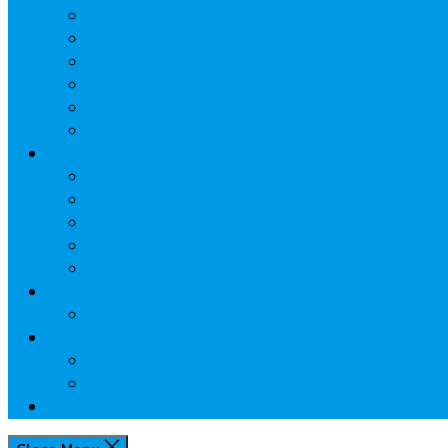
ประกัน
นวัตกรรมการเงิน
กระทรวงการคลัง
ธปท.
การเคหะแห่งชาติ
นโยบายภาครัฐฯ
Lifestyle
พักโรงแรมไหนดี
มีที่ไหนน่าเที่ยว
กิน/ดื่ม ให้สบายใจ
โปรโมชั่น
ประชาสัมพันธ์
Review
Idea
Report
บทความน่ารู้
ประเด็นร้อน
เกี่ยวกับเรา