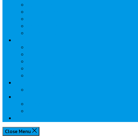
นวัตกรรมการเงิน
กระทรวงการคลัง
ธปท.
การเคหะแห่งชาติ
นโยบายภาครัฐฯ
Lifestyle
พักโรงแรมไหนดี
มีที่ไหนน่าเที่ยว
กิน/ดื่ม ให้สบายใจ
โปรโมชั่น
ประชาสัมพันธ์
Review
Idea
Report
บทความน่ารู้
ประเด็นร้อน
เกี่ยวกับเรา
Close Menu