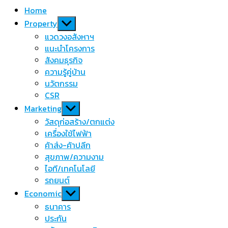
Home
Show
Property
sub
แวดวงอสังหาฯ
menu
แนะนำโครงการ
สังคมธุรกิจ
ความรู้คู่บ้าน
นวัตกรรม
CSR
Show
Marketing
sub
วัสดุก่อสร้าง/ตกแต่ง
menu
เครื่องใช้ไฟฟ้า
ค้าส่ง-ค้าปลีก
สุขภาพ/ความงาม
ไอที/เทคโนโลยี
รถยนต์
Show
Economic
sub
ธนาคาร
menu
ประกัน