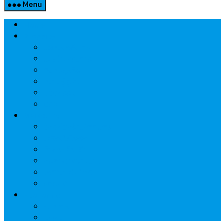
Menu
Home
Property
แวดวงอสังหาฯ
แนะนำโครงการ
สังคมธุรกิจ
ความรู้คู่บ้าน
นวัตกรรม
CSR
Marketing
วัสดุก่อสร้าง/ตกแต่ง
เครื่องใช้ไฟฟ้า
ค้าส่ง-ค้าปลีก
สุขภาพ/ความงาม
ไอที/เทคโนโลยี
รถยนต์
Economic
ธนาคาร
ประกัน