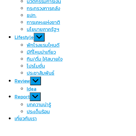
นวัตกรรมการเงิน
กระทรวงการคลัง
ธปท.
การเคหะแห่งชาติ
นโยบายภาครัฐฯ
Show
Lifestyle
sub
พักโรงแรมไหนดี
menu
มีที่ไหนน่าเที่ยว
กิน/ดื่ม ให้สบายใจ
โปรโมชั่น
ประชาสัมพันธ์
Show
Review
sub
Idea
menu
Show
Report
sub
บทความน่ารู้
menu
ประเด็นร้อน
เกี่ยวกับเรา