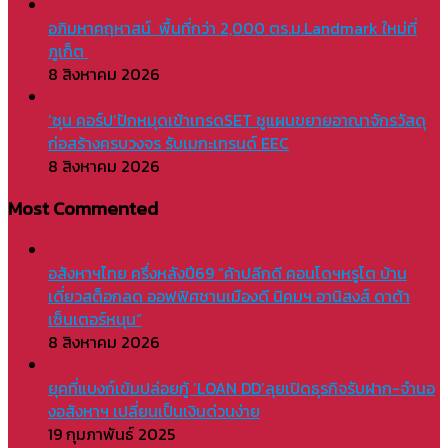
อภิมหาคฤหาสน์ พื้นที่กว่า 2,000 ตร.ม.Landmark ใหม่ที่
ภูเก็ต
8 สิงหาคม 2026
‘ซุน คอร์ป’ปักหมุดเข้าเทรดSET ชูแผนขยายอาณาจักรวัสดุ
ก่อสร้างครบวงจร รับเมกะเทรนด์ EEC
8 สิงหาคม 2026
Most Commented
อสังหาฯไทย ครึ่งหลังปี69 “ค้าปลีกดี คอนโดฯหรูโต บ้าน
เดี่ยวสต็อกลด ออฟฟิศชานเมืองดี นิคมฯ อานิสงส์ ดาต้า
เซ็นเตอร์หนุน”
8 สิงหาคม 2026
ยุคที่แบงก์เข้มปล่อยกู้ ‘LOAN DD’ลุยเปิดธุรกิจรับฝาก-จำนอ
งอสังหาฯ เปลี่ยนเป็นเงินด่วนง่าย
19 กุมภาพันธ์ 2025