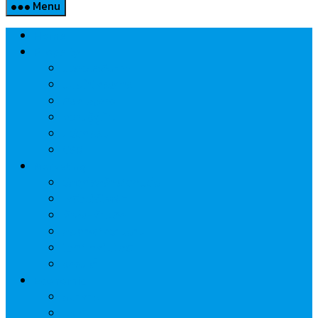
Menu
Home
Property
แวดวงอสังหาฯ
แนะนำโครงการ
สังคมธุรกิจ
ความรู้คู่บ้าน
นวัตกรรม
CSR
Marketing
วัสดุก่อสร้าง/ตกแต่ง
เครื่องใช้ไฟฟ้า
ค้าส่ง-ค้าปลีก
สุขภาพ/ความงาม
ไอที/เทคโนโลยี
รถยนต์
Economic
ธนาคาร
ประกัน