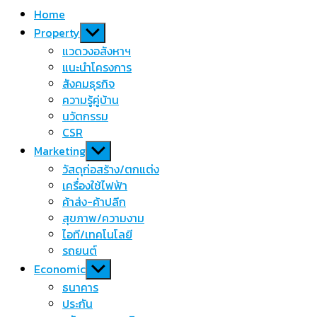
Home
Show
Property
sub
แวดวงอสังหาฯ
menu
แนะนำโครงการ
สังคมธุรกิจ
ความรู้คู่บ้าน
นวัตกรรม
CSR
Show
Marketing
sub
วัสดุก่อสร้าง/ตกแต่ง
menu
เครื่องใช้ไฟฟ้า
ค้าส่ง-ค้าปลีก
สุขภาพ/ความงาม
ไอที/เทคโนโลยี
รถยนต์
Show
Economic
sub
ธนาคาร
menu
ประกัน