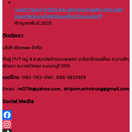
‘มาสด้า’ทุ่มกว่า 5,000 ล้าน สร้างฐานการผลิต xEVs ผลิต
รถยนต์พลังงานไฟฟ้าคอมแพ็คSUVแสนคัน/ปี
19 กุมภาพันธ์ 2025
ติดต่อเรา
บริษัท Biznew จำกัด
ที่อยู่ 17/7 หมู่ 4 ซ.อนามัยบ้านบางแพรก อ.จันทร์ทองเอี่ยม ต.บางรัก
พัฒนา อ.บางบัวทอง จ.นนทบุรี 11110
เบอร์โทร
: 082-782-0161 , 065-5832929
Email :
m07th@yahoo.com , siriporn.srirotrung@gmail.com
Social Media
Facebook