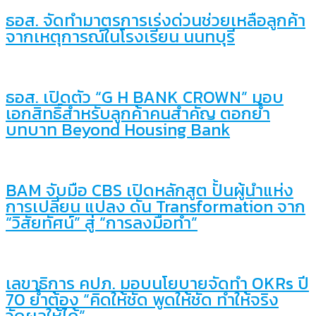
ธอส. จัดทำมาตรการเร่งด่วนช่วยเหลือลูกค้า
จากเหตุการณ์ในโรงเรียน นนทบุรี
ธอส. เปิดตัว “G H BANK CROWN” มอบ
เอกสิทธิ์สำหรับลูกค้าคนสำคัญ ตอกย้ำ
บทบาท Beyond Housing Bank
BAM จับมือ CBS เปิดหลักสูต ปั้นผู้นำแห่ง
การเปลี่ยน แปลง ดัน Transformation จาก
“วิสัยทัศน์” สู่ “การลงมือทำ”
เลขาธิการ คปภ. มอบนโยบายจัดทำ OKRs ปี
70 ย้ำต้อง “คิดให้ชัด พูดให้ชัด ทำให้จริง
วัดผลให้ได้”