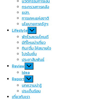
นวัตกรรมการเงิน
กระทรวงการคลัง
ธปท.
การเคหะแห่งชาติ
นโยบายภาครัฐฯ
Show
Lifestyle
sub
พักโรงแรมไหนดี
menu
มีที่ไหนน่าเที่ยว
กิน/ดื่ม ให้สบายใจ
โปรโมชั่น
ประชาสัมพันธ์
Show
Review
sub
Idea
menu
Show
Report
sub
บทความน่ารู้
menu
ประเด็นร้อน
เกี่ยวกับเรา