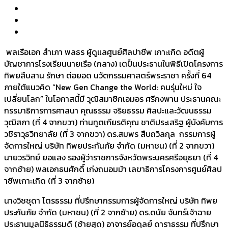
พลเรือเอก สำเภา พลธร ผู้ดูแลศูนย์ศิลปาชีพ เกาะเกิด อดีตผู้
บัญชาการโรงเรียนนายเรือ (กลาง) เตป็นประธานในพิธีเปิดโครงการ
ทิพยสืบสาน รักษา ต่อยอด นวัตกรรมศาสตร์พระราชา ครั้งที่ 64
ภายใต้แนวคิด “New Gen Change the World: คนรุ่นใหม่ ใจ
เปลี่ยนโลก” ในโอกาสนี้มี วุฒิสมาชิกเอมอร ศรีกงพาน ประธานคณะ
กรรมาธิการการศาสนา คุณธรรม จริยธรรม ศิลปะและวัฒนธรรม
วุฒิสภา (ที่ 4 จากขวา) ท่านทูตเกียรติคุณ ชาติประเสริฐ ผู้บังคับการ
วชิราวุธวิทยาลัย (ที่ 3 จากขวา) ดร.สมพร สืบถวิลกุล กรรมการผู้
จัดการใหญ่ บริษัท ทิพยประกันภัย จำกัด (มหาชน) (ที่ 2 จากขวา)
นายวรวิทย์ ยอแสง รองผู้ว่าราชการจังหวัดพระนครศรีอยุธยา (ที่ 4
จากซ้าย) พลเอกธนศักดิ์ เก่งถนอมม้า เลขาธิการโครงการศูนย์ศิลป
าชีพเกาะเกิด (ที่ 3 จากซ้าย)
นางวิชชุดา ไตรธรรม ที่ปรึกษากรรมการผู้จัดการใหญ่ บริษัท ทิพย
ประกันภัย จำกัด (มหาชน) (ที่ 2 จากซ้าย) ดร.ดนัย จันทร์เจ้าฉาย
ประธานมูลนิธิธรรมดี (ซ้ายสุด) อาจารย์อดุลย์ ดาราธรรม ที่ปรึกษา