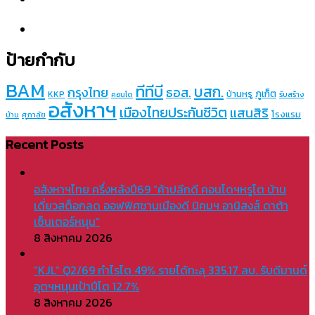
ป้ายกำกับ
BAM
ทีทีบี
บสก.
กรุงไทย
ธอส.
ภูเก็ต
บ้านหรู
KKP
คอนโด
รับสร้าง
อสังหาฯ
เมืองไทยประกันชีวิต
แสนสิริ
โรงแรม
บ้าน
ศุภาลัย
Recent Posts
อสังหาฯไทย ครึ่งหลังปี69 “ค้าปลีกดี คอนโดฯหรูโต บ้าน
เดี่ยวสต็อกลด ออฟฟิศชานเมืองดี นิคมฯ อานิสงส์ ดาต้า
เซ็นเตอร์หนุน”
8 สิงหาคม 2026
“KJL” Q2/69 กำไรโต 49% รายได้ทะลุ 335.17 ลบ. รับดีมานด์
อุตฯหนุนเป้าปีโต 12.7%
8 สิงหาคม 2026