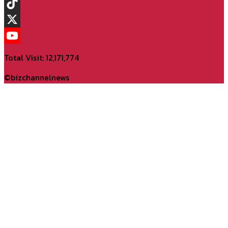
Instagram
TikTok
X
YouTube
Total Visit: 12,171,774
Channel
©bizchannelnews