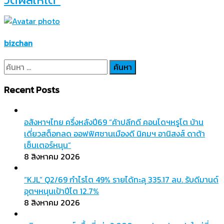
bizchan
ค้นหา
สำหรับ:
Recent Posts
อสังหาฯไทย ครึ่งหลังปี69 “ค้าปลีกดี คอนโดฯหรูโต บ้าน
เดี่ยวสต็อกลด ออฟฟิศชานเมืองดี นิคมฯ อานิสงส์ ดาต้า
เซ็นเตอร์หนุน”
8 สิงหาคม 2026
“KJL” Q2/69 กำไรโต 49% รายได้ทะลุ 335.17 ลบ. รับดีมานด์
อุตฯหนุนเป้าปีโต 12.7%
8 สิงหาคม 2026