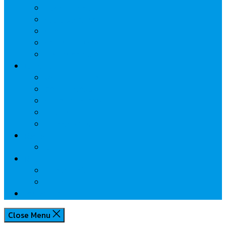
นวัตกรรมการเงิน
กระทรวงการคลัง
ธปท.
การเคหะแห่งชาติ
นโยบายภาครัฐฯ
Lifestyle
พักโรงแรมไหนดี
มีที่ไหนน่าเที่ยว
กิน/ดื่ม ให้สบายใจ
โปรโมชั่น
ประชาสัมพันธ์
Review
Idea
Report
บทความน่ารู้
ประเด็นร้อน
เกี่ยวกับเรา
Close Menu