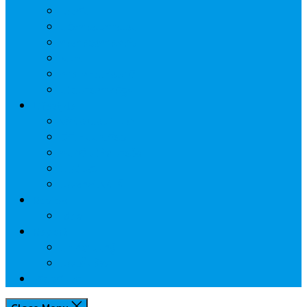
ประกัน
นวัตกรรมการเงิน
กระทรวงการคลัง
ธปท.
การเคหะแห่งชาติ
นโยบายภาครัฐฯ
Lifestyle
พักโรงแรมไหนดี
มีที่ไหนน่าเที่ยว
กิน/ดื่ม ให้สบายใจ
โปรโมชั่น
ประชาสัมพันธ์
Review
Idea
Report
บทความน่ารู้
ประเด็นร้อน
เกี่ยวกับเรา