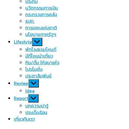
menu
ประกัน
นวัตกรรมการเงิน
กระทรวงการคลัง
ธปท.
การเคหะแห่งชาติ
นโยบายภาครัฐฯ
Show
Lifestyle
sub
พักโรงแรมไหนดี
menu
มีที่ไหนน่าเที่ยว
กิน/ดื่ม ให้สบายใจ
โปรโมชั่น
ประชาสัมพันธ์
Show
Review
sub
Idea
menu
Show
Report
sub
บทความน่ารู้
menu
ประเด็นร้อน
เกี่ยวกับเรา