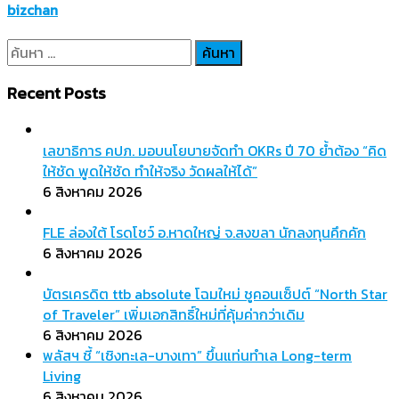
bizchan
ค้นหา
สำหรับ:
Recent Posts
เลขาธิการ คปภ. มอบนโยบายจัดทำ OKRs ปี 70 ย้ำต้อง “คิด
ให้ชัด พูดให้ชัด ทำให้จริง วัดผลให้ได้”
6 สิงหาคม 2026
FLE ล่องใต้ โรดโชว์ อ.หาดใหญ่ จ.สงขลา นักลงทุนคึกคัก
6 สิงหาคม 2026
บัตรเครดิต ttb absolute โฉมใหม่ ชูคอนเซ็ปต์ “North Star
of Traveler” เพิ่มเอกสิทธิ์ใหม่ที่คุ้มค่ากว่าเดิม
6 สิงหาคม 2026
พลัสฯ ชี้ “เชิงทะเล-บางเทา” ขึ้นแท่นทำเล Long-term
Living
6 สิงหาคม 2026