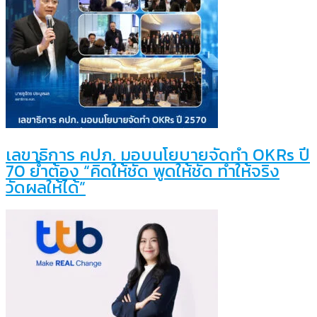
เลขาธิการ คปภ. มอบนโยบายจัดทำ OKRs ปี
70 ย้ำต้อง “คิดให้ชัด พูดให้ชัด ทำให้จริง
วัดผลให้ได้”