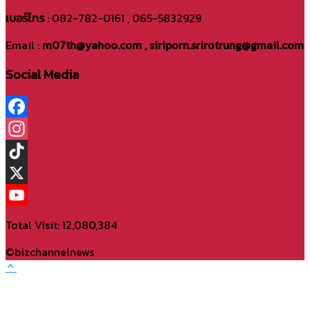
เบอร์โทร
: 082-782-0161 , 065-5832929
Email :
m07th@yahoo.com , siriporn.srirotrung@gmail.com
Social Media
Facebook
Instagram
TikTok
X
YouTube
Total Visit: 12,080,384
Channel
©bizchannelnews