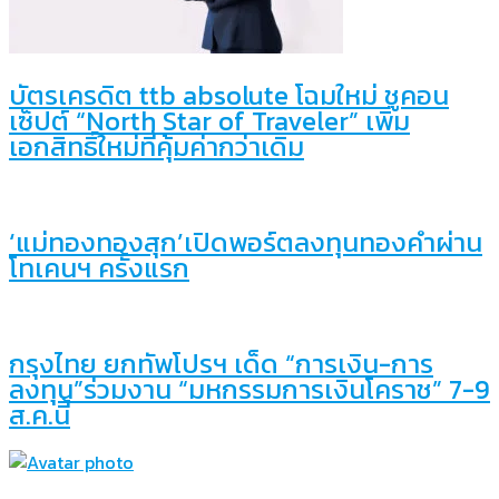
บัตรเครดิต ttb absolute โฉมใหม่ ชูคอน
เซ็ปต์ “North Star of Traveler” เพิ่ม
เอกสิทธิ์ใหม่ที่คุ้มค่ากว่าเดิม
‘แม่ทองทองสุก’เปิดพอร์ตลงทุนทองคำผ่าน
โทเคนฯ ครั้งแรก
กรุงไทย ยกทัพโปรฯ เด็ด “การเงิน-การ
ลงทุน”ร่วมงาน “มหกรรมการเงินโคราช” 7-9
ส.ค.นี้