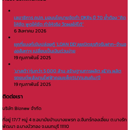
เลขาธิการ คปภ. มอบนโยบายจัดทำ OKRs ปี 70 ย้ำต้อง “คิด
ให้ชัด พูดให้ชัด ทำให้จริง วัดผลให้ได้”
6 สิงหาคม 2026
ยุคที่แบงก์เข้มปล่อยกู้ ‘LOAN DD’ลุยเปิดธุรกิจรับฝาก-จำนอ
งอสังหาฯ เปลี่ยนเป็นเงินด่วนง่าย
19 กุมภาพันธ์ 2025
‘มาสด้า’ทุ่มกว่า 5,000 ล้าน สร้างฐานการผลิต xEVs ผลิต
รถยนต์พลังงานไฟฟ้าคอมแพ็คSUVแสนคัน/ปี
19 กุมภาพันธ์ 2025
ติดต่อเรา
บริษัท Biznew จำกัด
ที่อยู่ 17/7 หมู่ 4 ซ.อนามัยบ้านบางแพรก อ.จันทร์ทองเอี่ยม ต.บางรัก
พัฒนา อ.บางบัวทอง จ.นนทบุรี 11110