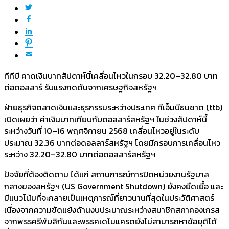
ทีทีบี คาดเงินบาทสัปดาห์นี้เคลื่อนไหวในกรอบ 32.20–32.80 บาท
ต่อดอลลาร์ รับแรงกดดันจากเศรษฐกิจสหรัฐฯ
ฝ่ายธุรกิจตลาดเงินและธุรกรรมระหว่างประเทศ ทีเอ็มบีธนชาต (ttb)
เปิดเผยว่า ค่าเงินบาทเทียบกับดอลลาร์สหรัฐฯ ในช่วงสัปดาห์นี้
ระหว่างวันที่ 10–16 พฤศจิกายน 2568 เคลื่อนไหวอยู่ในระดับ
ประมาณ 32.36 บาทต่อดอลลาร์สหรัฐฯ โดยมีกรอบการเคลื่อนไหว
ระหว่าง 32.20–32.80 บาทต่อดอลลาร์สหรัฐฯ
ปัจจัยที่ต้องติดตาม ได้แก่ สถานการณ์การปิดหน่วยงานรัฐบาล
กลางของสหรัฐฯ (US Government Shutdown) ยังคงยืดเยื้อ และ
มีแนวโน้มที่จะกลายเป็นเหตุการณ์ที่ยาวนานที่สุดในประวัติศาสตร์
เนื่องจากความขัดแย้งด้านงบประมาณระหว่างสมาชิกสภาคองเกรส
จากพรรครีพับลิกันและพรรคเดโมแครตยังไม่สามารถหาข้อยุติได้