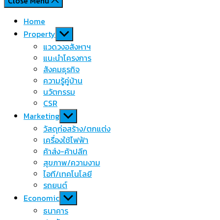
Close Menu
Home
Show
Property
sub
แวดวงอสังหาฯ
menu
แนะนำโครงการ
สังคมธุรกิจ
ความรู้คู่บ้าน
นวัตกรรม
CSR
Show
Marketing
sub
วัสดุก่อสร้าง/ตกแต่ง
menu
เครื่องใช้ไฟฟ้า
ค้าส่ง-ค้าปลีก
สุขภาพ/ความงาม
ไอที/เทคโนโลยี
รถยนต์
Show
Economic
sub
ธนาคาร