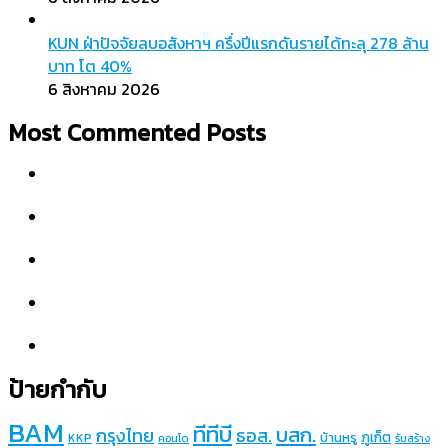
KUN ฝ่าปัจจัยลบอสังหาฯ ครึ่งปีแรกดันรายได้ทะลุ 278 ล้าน
บาท โต 40%
6 สิงหาคม 2026
Most Commented Posts
ป้ายกำกับ
BAM
ทีทีบี
บสก.
กรุงไทย
ธอส.
ภูเก็ต
บ้านหรู
KKP
คอนโด
รับสร้าง