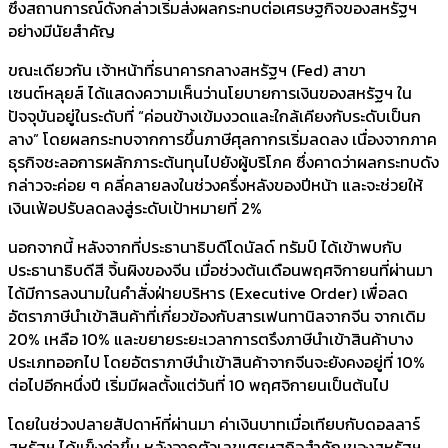
ซึ่งสถานการณ์ดังกล่าวเริ่มส่งผลกระทบต่อเศรษฐกิจของสหรัฐฯ
อย่างมีนัยสำคัญ
ขณะเดียวกัน เจ้าหน้าที่ธนาคารกลางสหรัฐฯ (Fed) สาขา
เซนต์หลุยส์ ได้แสดงความเห็นว่านโยบายการเงินของสหรัฐฯ ใน
ปัจจุบันอยู่ในระดับที่ “ค่อนข้างเข้มงวดและใกล้เคียงกับระดับเป็นก
ลาง” โดยผลกระทบจากการขึ้นภาษีศุลกากรเริ่มลดลง เนื่องจากภาค
ธุรกิจชะลอการผลักภาระต้นทุนไปยังผู้บริโภค ซึ่งคาดว่าผลกระทบดัง
กล่าวจะค่อย ๆ คลี่คลายลงในช่วงครึ่งหลังของปีหน้า และจะช่วยให้
เงินเฟ้อปรับลดลงสู่ระดับเป้าหมายที่ 2%
นอกจากนี้ หลังจากที่ประธานาธิบดีโดนัลด์ ทรัมป์ ได้เข้าพบกับ
ประธานาธิบดีสี จิ้นผิงของจีน เมื่อช่วงต้นเดือนพฤศจิกายนที่ผ่านมา
ได้มีการลงนามในคำสั่งฝ่ายบริหาร (Executive Order) เพื่อลด
อัตราภาษีนำเข้าสินค้าที่เกี่ยวข้องกับสารเฟนทานิลจากจีน จากเดิม
20% เหลือ 10% และขยายระยะเวลาการตรึงภาษีนำเข้าสินค้าบาง
ประเภทออกไป โดยอัตราภาษีนำเข้าสินค้าจากจีนจะยังคงอยู่ที่ 10%
ต่อไปอีกหนึ่งปี เริ่มมีผลตั้งแต่วันที่ 10 พฤศจิกายนเป็นต้นไป
โดยในช่วงปลายสัปดาห์ที่ผ่านมา ค่าเงินบาทเมื่อเทียบกับดอลลาร์
สหรัฐฯ ได้แข็งค่าขึ้น หลังจากตัวเลขเศรษฐกิจสำคัญของสหรัฐฯ