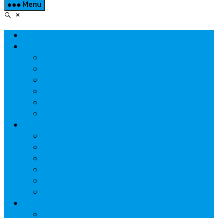
Menu
Home
Property
แวดวงอสังหาฯ
แนะนำโครงการ
สังคมธุรกิจ
ความรู้คู่บ้าน
นวัตกรรม
CSR
Marketing
วัสดุก่อสร้าง/ตกแต่ง
เครื่องใช้ไฟฟ้า
ค้าส่ง-ค้าปลีก
สุขภาพ/ความงาม
ไอที/เทคโนโลยี
รถยนต์
Economic
ธนาคาร