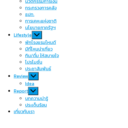
นวัตกรรมการเงิน
กระทรวงการคลัง
ธปท.
การเคหะแห่งชาติ
นโยบายภาครัฐฯ
Show
Lifestyle
sub
พักโรงแรมไหนดี
menu
มีที่ไหนน่าเที่ยว
กิน/ดื่ม ให้สบายใจ
โปรโมชั่น
ประชาสัมพันธ์
Show
Review
sub
Idea
menu
Show
Report
sub
บทความน่ารู้
menu
ประเด็นร้อน
เกี่ยวกับเรา