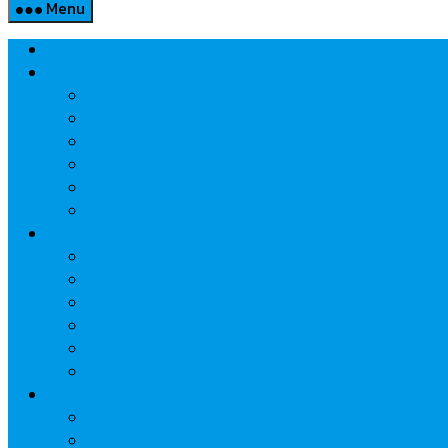
Menu
Home
Property
แวดวงอสังหาฯ
แนะนำโครงการ
สังคมธุรกิจ
ความรู้คู่บ้าน
นวัตกรรม
CSR
Marketing
วัสดุก่อสร้าง/ตกแต่ง
เครื่องใช้ไฟฟ้า
ค้าส่ง-ค้าปลีก
สุขภาพ/ความงาม
ไอที/เทคโนโลยี
รถยนต์
Economic
ธนาคาร
ประกัน