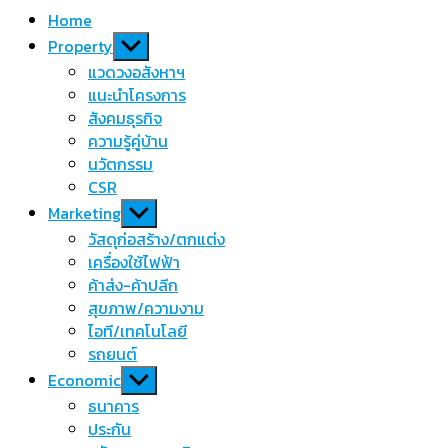
Home
Show
Property
sub
แวดวงอสังหาฯ
menu
แนะนำโครงการ
สังคมธุรกิจ
ความรู้คู่บ้าน
นวัตกรรม
CSR
Show
Marketing
sub
วัสดุก่อสร้าง/ตกแต่ง
menu
เครื่องใช้ไฟฟ้า
ค้าส่ง-ค้าปลีก
สุขภาพ/ความงาม
ไอที/เทคโนโลยี
รถยนต์
Show
Economic
sub
ธนาคาร
menu
ประกัน