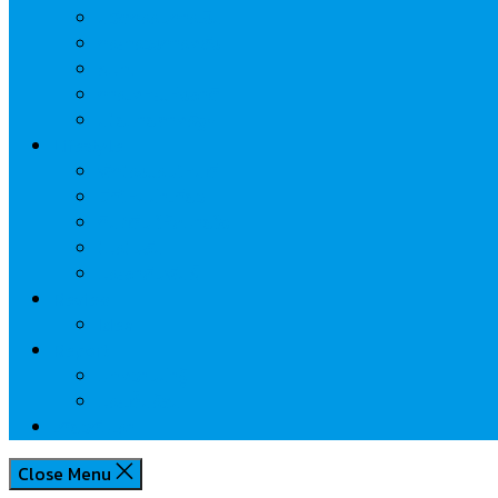
นวัตกรรมการเงิน
กระทรวงการคลัง
ธปท.
การเคหะแห่งชาติ
นโยบายภาครัฐฯ
Lifestyle
พักโรงแรมไหนดี
มีที่ไหนน่าเที่ยว
กิน/ดื่ม ให้สบายใจ
โปรโมชั่น
ประชาสัมพันธ์
Review
Idea
Report
บทความน่ารู้
ประเด็นร้อน
เกี่ยวกับเรา
Close Menu