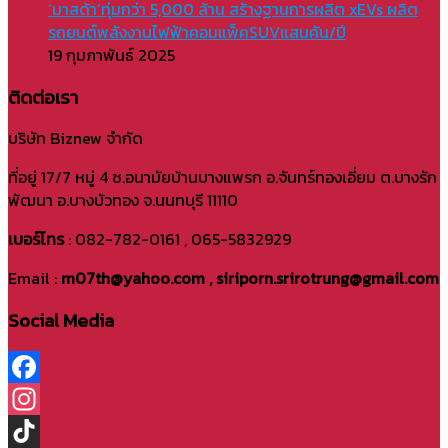
‘มาสด้า’ทุ่มกว่า 5,000 ล้าน สร้างฐานการผลิต xEVs ผลิต
รถยนต์พลังงานไฟฟ้าคอมแพ็คSUVแสนคัน/ปี
19 กุมภาพันธ์ 2025
ติดต่อเรา
บริษัท Biznew จำกัด
ที่อยู่ 17/7 หมู่ 4 ซ.อนามัยบ้านบางแพรก อ.จันทร์ทองเอี่ยม ต.บางรัก
พัฒนา อ.บางบัวทอง จ.นนทบุรี 11110
เบอร์โทร
: 082-782-0161 , 065-5832929
Email :
m07th@yahoo.com , siriporn.srirotrung@gmail.com
Social Media
Facebook
Instagram