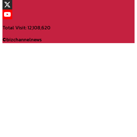
TikTok
X
YouTube
Total Visit: 12,108,620
Channel
©bizchannelnews