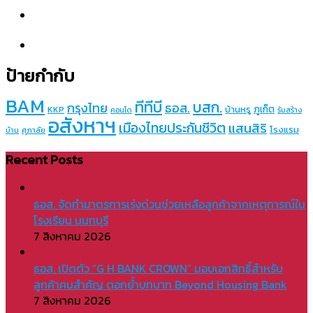
ป้ายกำกับ
BAM
ทีทีบี
บสก.
กรุงไทย
ธอส.
ภูเก็ต
บ้านหรู
KKP
คอนโด
รับสร้าง
อสังหาฯ
เมืองไทยประกันชีวิต
แสนสิริ
โรงแรม
บ้าน
ศุภาลัย
Recent Posts
ธอส. จัดทำมาตรการเร่งด่วนช่วยเหลือลูกค้าจากเหตุการณ์ใน
โรงเรียน นนทบุรี
7 สิงหาคม 2026
ธอส. เปิดตัว “G H BANK CROWN” มอบเอกสิทธิ์สำหรับ
ลูกค้าคนสำคัญ ตอกย้ำบทบาท Beyond Housing Bank
7 สิงหาคม 2026