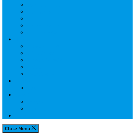
นวัตกรรมการเงิน
กระทรวงการคลัง
ธปท.
การเคหะแห่งชาติ
นโยบายภาครัฐฯ
Lifestyle
พักโรงแรมไหนดี
มีที่ไหนน่าเที่ยว
กิน/ดื่ม ให้สบายใจ
โปรโมชั่น
ประชาสัมพันธ์
Review
Idea
Report
บทความน่ารู้
ประเด็นร้อน
เกี่ยวกับเรา
Close Menu