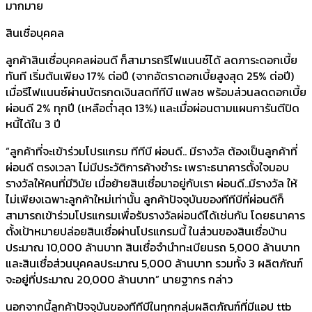
มากมาย
สินเชื่อบุคคล
ลูกค้าสินเชื่อบุคคลผ่อนดี ก็สามารถรีไฟแนนซ์ได้ ลดภาระดอกเบี้ย
ทันที เริ่มต้นเพียง 17% ต่อปี (จากอัตราดอกเบี้ยสูงสุด 25% ต่อปี)
เมื่อรีไฟแนนซ์ผ่านบัตรกดเงินสดทีทีบี แฟลช พร้อมส่วนลดดอกเบี้ย
ผ่อนดี 2% ทุกปี (เหลือต่ำสุด 13%) และเมื่อผ่อนตามแผนการันตีปิด
หนี้ได้ใน 3 ปี
“ลูกค้าที่จะเข้าร่วมโปรแกรม ทีทีบี ผ่อนดี.. มีรางวัล ต้องเป็นลูกค้าที่
ผ่อนดี ตรงเวลา ไม่มีประวัติการค้างชำระ เพราะธนาคารตั้งใจมอบ
รางวัลให้คนที่มีวินัย เมื่อย้ายสินเชื่อมาอยู่กับเรา ผ่อนดี..มีรางวัล ให้
ไม่เพียงเฉพาะลูกค้าใหม่เท่านั้น ลูกค้าปัจจุบันของทีทีบีที่ผ่อนดีก็
สามารถเข้าร่วมโปรแกรมเพื่อรับรางวัลผ่อนดีได้เช่นกัน โดยธนาคาร
ตั้งเป้าหมายปล่อยสินเชื่อผ่านโปรแกรมนี้ ในส่วนของสินเชื่อบ้าน
ประมาณ 10,000 ล้านบาท สินเชื่อจำนำทะเบียนรถ 5,000 ล้านบาท
และสินเชื่อส่วนบุคคลประมาณ 5,000 ล้านบาท รวมทั้ง 3 ผลิตภัณฑ์
จะอยู่ที่ประมาณ 20,000 ล้านบาท” นายฐากร กล่าว
นอกจากนี้ลูกค้าปัจจุบันของทีทีบีในทุกกลุ่มผลิตภัณฑ์ที่มีแอป ttb