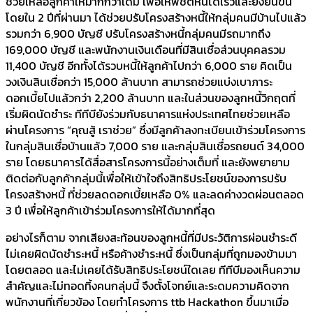
ช่วยเหลือลูกค้าให้มากกว่าเดิม เพื่อให้พิชิตหนี้ได้เร็วและยั่งยืนขึ้น
โดยใน 2 ปีที่ผ่านมา ได้ช่วยปรับโครงสร้างหนี้ให้กลุ่มคนมีบ้านไปแล้ว
รวมกว่า 6,900 บัญชี ปรับโครงสร้างหนี้กลุ่มคนมีรถมากถึง
169,000 บัญชี และพนักงานเงินเดือนที่มีสินเชื่อส่วนบุคคลรวม
11,400 บัญชี อีกทั้งได้รวบหนี้ให้ลูกค้าไปกว่า 6,000 ราย คิดเป็น
วงเงินสินเชื่อกว่า 15,000 ล้านบาท สามารถช่วยแบ่งเบาภาระ
ดอกเบี้ยไปแล้วกว่า 2,200 ล้านบาท และในส่วนของลูกหนี้วิกฤตที่
เริ่มผิดนัดชำระ ทีทีบียังร่วมกับธนาคารแห่งประเทศไทยช่วยเหลือ
ผ่านโครงการ “คุณสู้ เราช่วย” ซึ่งมีลูกค้าลงทะเบียนเข้าร่วมโครงการ
ในกลุ่มสินเชื่อบ้านแล้ว 7,000 ราย และกลุ่มสินเชื่อรถยนต์ 34,000
ราย โดยธนาคารได้สื่อสารโครงการนี้อย่างเต็มที่ และยังพยายาม
ติดต่อกับลูกค้ากลุ่มนี้เพื่อให้เข้าใจถึงสิทธิประโยชน์ของการปรับ
โครงสร้างหนี้ ที่ช่วยลดดอกเบี้ยเหลือ 0% และลดค่างวดผ่อนตลอด
3 ปี เพื่อให้ลูกค้าเข้าร่วมโครงการให้ได้มากที่สุด
อย่างไรก็ตาม จากเสียงสะท้อนของลูกหนี้ที่มีประวัติการผ่อนชำระดี
ไม่เคยผิดนัดชำระหนี้ หรือค้างชำระหนี้ ซึ่งเป็นกลุ่มที่ถูกมองข้ามมา
โดยตลอด และไม่เคยได้รับสิทธิประโยชน์ใดเลย ทีทีบีมองเห็นความ
สำคัญและไม่ทอดทิ้งคนกลุ่มนี้ จึงตั้งโจทย์และระดมความคิดจาก
พนักงานที่เกี่ยวข้อง โดยทำโครงการ ttb Hackathon ขึ้นมาเมื่อ