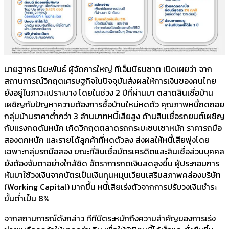
นายฐากร ปิยะพันธ์ ผู้จัดการใหญ่ ทีเอ็มบีธนชาต เปิดเผยว่า จาก
สถานการณ์วิกฤตเศรษฐกิจในปัจจุบันส่งผลให้การเงินของคนไทย
ยังอยู่ในภาวะเปราะบาง โดยในช่วง 2 ปีที่ผ่านมา ตลาดสินเชื่อบ้าน
เผชิญกับปัญหาความต้องการซื้อบ้านใหม่หดตัว คุณภาพหนี้ถดถอย
กลุ่มบ้านราคาต่ำกว่า 3 ล้านบาทหนี้เสียสูง ด้านสินเชื่อรถยนต์เผชิญ
กับแรงกดดันหนัก เกิดวิกฤตตลาดรถกระบะซบเซาหนัก ราคารถมือ
สองตกหนัก และรายได้ลูกค้าที่หดตัวลง ส่งผลให้หนี้เสียพุ่งโดย
เฉพาะกลุ่มรถมือสอง ขณะที่สินเชื่อบัตรเครดิตและสินเชื่อส่วนบุคคล
ยังต้องจับตาอย่างใกล้ชิด อัตราการกดเงินสดสูงขึ้น ผู้ประกอบการ
หันมาใช้วงเงินจากบัตรเป็นเงินทุนหมุนเวียนเสริมสภาพคล่องบริษัท
(Working Capital) มากขึ้น หนี้เสียเร่งตัวจากการปรับวงเงินชำระ
ขั้นต่ำเป็น 8%
จากสถานการณ์ดังกล่าว ทีทีบีตระหนักถึงความสำคัญของการเร่ง