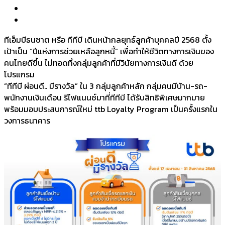
ทีเอ็มบีธนชาต หรือ ทีทีบี เดินหน้ากลยุทธ์ลูกค้าบุคคลปี 2568 ตั้ง
เป้าเป็น “ปีแห่งการช่วยเหลือลูกหนี้” เพื่อทำให้ชีวิตทางการเงินของ
คนไทยดีขึ้น ไม่ทอดทิ้งกลุ่มลูกค้าที่มีวินัยทางการเงินดี ด้วย
โปรแกรม
“ทีทีบี ผ่อนดี.. มีรางวัล” ใน 3 กลุ่มลูกค้าหลัก กลุ่มคนมีบ้าน-รถ-
พนักงานเงินเดือน รีไฟแนนซ์มาที่ทีทีบี ได้รับสิทธิพิเศษมากมาย
พร้อมมอบประสบการณ์ใหม่ ttb Loyalty Program เป็นครั้งแรกใน
วงการธนาคาร