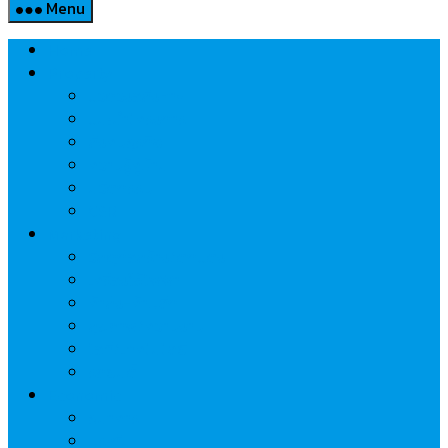
Menu
Home
Property
แวดวงอสังหาฯ
แนะนำโครงการ
สังคมธุรกิจ
ความรู้คู่บ้าน
นวัตกรรม
CSR
Marketing
วัสดุก่อสร้าง/ตกแต่ง
เครื่องใช้ไฟฟ้า
ค้าส่ง-ค้าปลีก
สุขภาพ/ความงาม
ไอที/เทคโนโลยี
รถยนต์
Economic
ธนาคาร
ประกัน