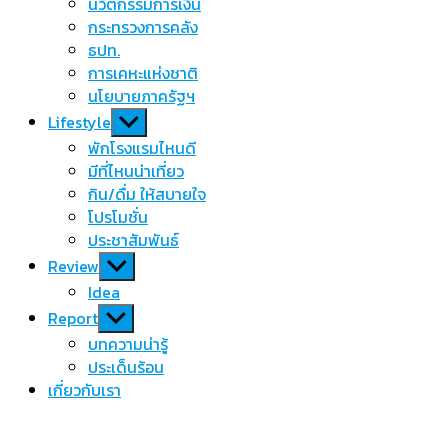
นวัตกรรมการเงิน
กระทรวงการคลัง
ธปท.
การเคหะแห่งชาติ
นโยบายภาครัฐฯ
Show
Lifestyle
sub
พักโรงแรมไหนดี
menu
มีที่ไหนน่าเที่ยว
กิน/ดื่ม ให้สบายใจ
โปรโมชั่น
ประชาสัมพันธ์
Show
Review
sub
Idea
menu
Show
Report
sub
บทความน่ารู้
menu
ประเด็นร้อน
เกี่ยวกับเรา