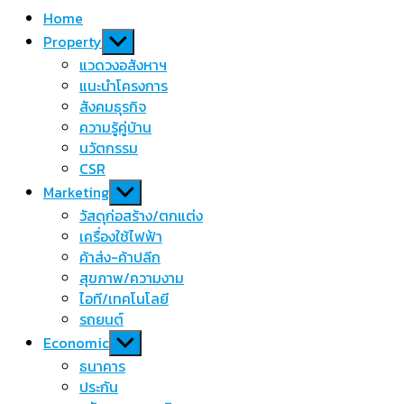
Home
Show
Property
sub
แวดวงอสังหาฯ
menu
แนะนำโครงการ
สังคมธุรกิจ
ความรู้คู่บ้าน
นวัตกรรม
CSR
Show
Marketing
sub
วัสดุก่อสร้าง/ตกแต่ง
menu
เครื่องใช้ไฟฟ้า
ค้าส่ง-ค้าปลีก
สุขภาพ/ความงาม
ไอที/เทคโนโลยี
รถยนต์
Show
Economic
sub
ธนาคาร
menu
ประกัน