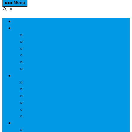
Menu
Home
Property
แวดวงอสังหาฯ
แนะนำโครงการ
สังคมธุรกิจ
ความรู้คู่บ้าน
นวัตกรรม
CSR
Marketing
วัสดุก่อสร้าง/ตกแต่ง
เครื่องใช้ไฟฟ้า
ค้าส่ง-ค้าปลีก
สุขภาพ/ความงาม
ไอที/เทคโนโลยี
รถยนต์
Economic
ธนาคาร