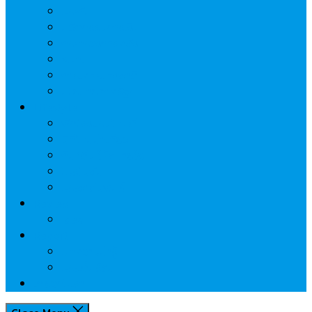
ประกัน
นวัตกรรมการเงิน
กระทรวงการคลัง
ธปท.
การเคหะแห่งชาติ
นโยบายภาครัฐฯ
Lifestyle
พักโรงแรมไหนดี
มีที่ไหนน่าเที่ยว
กิน/ดื่ม ให้สบายใจ
โปรโมชั่น
ประชาสัมพันธ์
Review
Idea
Report
บทความน่ารู้
ประเด็นร้อน
เกี่ยวกับเรา