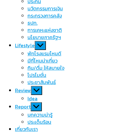
menu
ประกัน
นวัตกรรมการเงิน
กระทรวงการคลัง
ธปท.
การเคหะแห่งชาติ
นโยบายภาครัฐฯ
Show
Lifestyle
sub
พักโรงแรมไหนดี
menu
มีที่ไหนน่าเที่ยว
กิน/ดื่ม ให้สบายใจ
โปรโมชั่น
ประชาสัมพันธ์
Show
Review
sub
Idea
menu
Show
Report
sub
บทความน่ารู้
menu
ประเด็นร้อน
เกี่ยวกับเรา