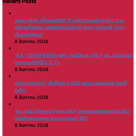
Recent Posts
อสังหาฯไทย ครึ่งหลังปี69 “ค้าปลีกดี คอนโดฯหรูโต บ้าน
เดี่ยวสต็อกลด ออฟฟิศชานเมืองดี นิคมฯ อานิสงส์ ดาต้า
เซ็นเตอร์หนุน”
8 สิงหาคม 2026
“KJL” Q2/69 กำไรโต 49% รายได้ทะลุ 335.17 ลบ. รับดีมานด์
อุตฯหนุนเป้าปีโต 12.7%
8 สิงหาคม 2026
อภิมหาคฤหาสน์ พื้นที่กว่า 2,000 ตร.ม.Landmark ใหม่ที่
ภูเก็ต
8 สิงหาคม 2026
‘ซุน คอร์ป’ปักหมุดเข้าเทรดSET ชูแผนขยายอาณาจักรวัสดุ
ก่อสร้างครบวงจร รับเมกะเทรนด์ EEC
8 สิงหาคม 2026