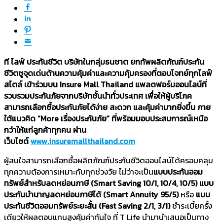
ที ไลฟ์ ประกันชีวิต บริษัทในกลุ่มธนชาต ยกทัพผลิตภัณฑ์ประกัน
ชีวิตชูจุดเด่นด้านความคุ้มค่าและความคุ้มครองที่ตอบโจทย์ทุกไลฟ์
สไตล์ เข้าร่วมบน Insure Mall Thailand แพลตฟอร์มออนไลน์ที่
รวบรวมประกันภัยจากบริษัทชั้นนำทั่วประเทศ เพื่อให้ผู้บริโภค
สามารถเลือกซื้อประกันภัยได้ง่าย สะดวก และคุ้มค่ามากยิ่งขึ้น ภาย
ใต้แนวคิด “More เรื่องประกันภัย” ที่พร้อมมอบประสบการณ์เหนือ
กว่าให้แก่ลูกค้าทุกคน ผ่าน
เว็บไซต์
www.insuremallthailand.com
ผู้สนใจสามารถเลือกซื้อผลิตภัณฑ์ประกันชีวิตออนไลน์ได้ครอบคลุม
ทุกความต้องการเหมาะกับทุกช่วงวัย ไม่ว่าจะเป็น
แบบประกันออม
ทรัพย์สำหรับลดหย่อนภาษี (Smart Saving 10/1, 10/4, 10/5) แบบ
ประกันบำนาญลดหย่อนภาษีได้ (Smart Annuity 95/5)
หรือ
แบบ
ประกันชีวิตออมทรัพย์ระยะสั้น (Fast Saving 2/1, 3/1)
ชำระเบี้ยครั้ง
เดียวให้ผลตอบแทนสูงคุ้มค่าทันใจ ที่ T Life นำมานำเสนอเป็นทาง