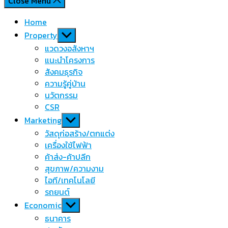
Close Menu
Home
Show
Property
sub
แวดวงอสังหาฯ
menu
แนะนำโครงการ
สังคมธุรกิจ
ความรู้คู่บ้าน
นวัตกรรม
CSR
Show
Marketing
sub
วัสดุก่อสร้าง/ตกแต่ง
menu
เครื่องใช้ไฟฟ้า
ค้าส่ง-ค้าปลีก
สุขภาพ/ความงาม
ไอที/เทคโนโลยี
รถยนต์
Show
Economic
sub
ธนาคาร