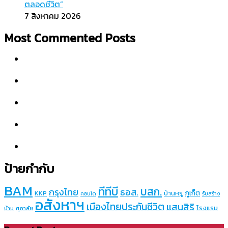
ตลอดชีวิต”
7 สิงหาคม 2026
Most Commented Posts
ป้ายกำกับ
BAM
ทีทีบี
บสก.
กรุงไทย
ธอส.
ภูเก็ต
บ้านหรู
KKP
คอนโด
รับสร้าง
อสังหาฯ
เมืองไทยประกันชีวิต
แสนสิริ
โรงแรม
บ้าน
ศุภาลัย