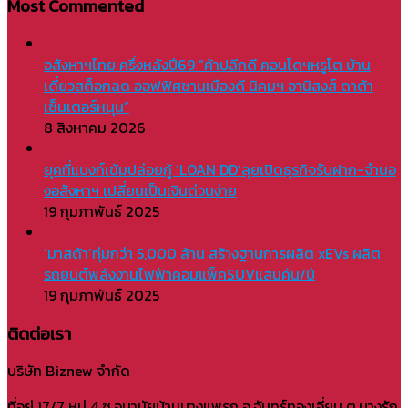
Most Commented
อสังหาฯไทย ครึ่งหลังปี69 “ค้าปลีกดี คอนโดฯหรูโต บ้าน
เดี่ยวสต็อกลด ออฟฟิศชานเมืองดี นิคมฯ อานิสงส์ ดาต้า
เซ็นเตอร์หนุน”
8 สิงหาคม 2026
ยุคที่แบงก์เข้มปล่อยกู้ ‘LOAN DD’ลุยเปิดธุรกิจรับฝาก-จำนอ
งอสังหาฯ เปลี่ยนเป็นเงินด่วนง่าย
19 กุมภาพันธ์ 2025
‘มาสด้า’ทุ่มกว่า 5,000 ล้าน สร้างฐานการผลิต xEVs ผลิต
รถยนต์พลังงานไฟฟ้าคอมแพ็คSUVแสนคัน/ปี
19 กุมภาพันธ์ 2025
ติดต่อเรา
บริษัท Biznew จำกัด
ที่อยู่ 17/7 หมู่ 4 ซ.อนามัยบ้านบางแพรก อ.จันทร์ทองเอี่ยม ต.บางรัก