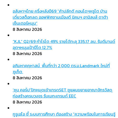
อสังหาฯไทย ครึ่งหลังปี69 “ค้าปลีกดี คอนโดฯหรูโต บ้าน
เดี่ยวสต็อกลด ออฟฟิศชานเมืองดี นิคมฯ อานิสงส์ ดาต้า
เซ็นเตอร์หนุน”
8 สิงหาคม 2026
“KJL” Q2/69 กำไรโต 49% รายได้ทะลุ 335.17 ลบ. รับดีมานด์
อุตฯหนุนเป้าปีโต 12.7%
8 สิงหาคม 2026
อภิมหาคฤหาสน์ พื้นที่กว่า 2,000 ตร.ม.Landmark ใหม่ที่
ภูเก็ต
8 สิงหาคม 2026
‘ซุน คอร์ป’ปักหมุดเข้าเทรดSET ชูแผนขยายอาณาจักรวัสดุ
ก่อสร้างครบวงจร รับเมกะเทรนด์ EEC
8 สิงหาคม 2026
กูรูเอไอ ชี้ ระบบการศึกษา ต้องสร้าง “ความพร้อมในการเรียนรู้