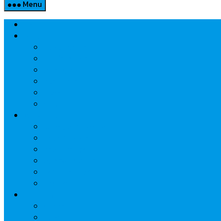
Menu
Home
Property
แวดวงอสังหาฯ
แนะนำโครงการ
สังคมธุรกิจ
ความรู้คู่บ้าน
นวัตกรรม
CSR
Marketing
วัสดุก่อสร้าง/ตกแต่ง
เครื่องใช้ไฟฟ้า
ค้าส่ง-ค้าปลีก
สุขภาพ/ความงาม
ไอที/เทคโนโลยี
รถยนต์
Economic
ธนาคาร
ประกัน