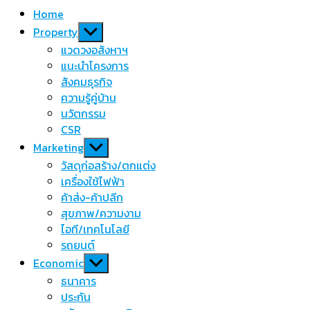
Home
Show
Property
sub
แวดวงอสังหาฯ
menu
แนะนำโครงการ
สังคมธุรกิจ
ความรู้คู่บ้าน
นวัตกรรม
CSR
Show
Marketing
sub
วัสดุก่อสร้าง/ตกแต่ง
menu
เครื่องใช้ไฟฟ้า
ค้าส่ง-ค้าปลีก
สุขภาพ/ความงาม
ไอที/เทคโนโลยี
รถยนต์
Show
Economic
sub
ธนาคาร
menu
ประกัน