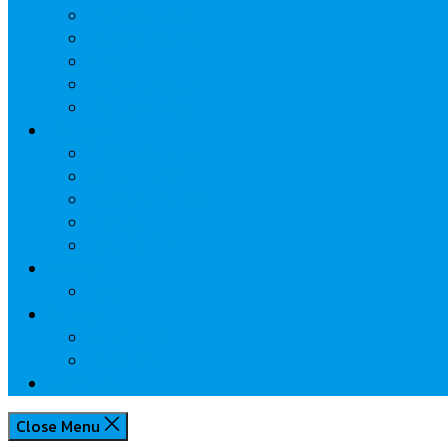
นวัตกรรมการเงิน
กระทรวงการคลัง
ธปท.
การเคหะแห่งชาติ
นโยบายภาครัฐฯ
Lifestyle
พักโรงแรมไหนดี
มีที่ไหนน่าเที่ยว
กิน/ดื่ม ให้สบายใจ
โปรโมชั่น
ประชาสัมพันธ์
Review
Idea
Report
บทความน่ารู้
ประเด็นร้อน
เกี่ยวกับเรา
Close Menu