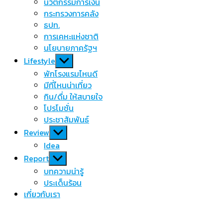
นวัตกรรมการเงิน
กระทรวงการคลัง
ธปท.
การเคหะแห่งชาติ
นโยบายภาครัฐฯ
Show
Lifestyle
sub
พักโรงแรมไหนดี
menu
มีที่ไหนน่าเที่ยว
กิน/ดื่ม ให้สบายใจ
โปรโมชั่น
ประชาสัมพันธ์
Show
Review
sub
Idea
menu
Show
Report
sub
บทความน่ารู้
menu
ประเด็นร้อน
เกี่ยวกับเรา