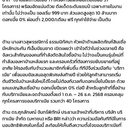
โครงการ) พร้อมอัดแน่นด้วย ดีลเด็ดระดับแชมป์ เฉพาะภายในงาน
เท่านั้น ไม่ว่าจะเป็น จองเริ่ม 999 บาท ส่วนลดสูงสุด 10 ล้านบาท
ดอกเบี้ย 0% ผ่อนต่ำ 2,000/เดือน ฟรี ทุกค่าใช้จ่าย เป็นต้น
ด้าน นางสาวสุพรรณิการ์ ธรรมนิทัศนา หัวหน้าด้านผลิตภัณฑ์สินเชื่อ
มีหลักประกัน ทีเอ็มบีธนชาต เปิดเผยว่า เข้าใจดีว่าในช่วงปลายปี คือ
จังหวะสำคัญของคนที่กำลังตัดสินใจซื้อบ้าน ไม่ว่าจะเป็นคนรุ่นใหม่ที่
กำลังมองหาบ้านหลังแรก และครอบครัวที่ต้องการขยับขยายที่อยู่
อาศัย ให้รองรับกับจำนวนสมาชิกที่เพิ่มขึ้น ทีทีบีจึงร่วมมือกับ “บริทา
เนีย” เพื่อมอบข้อเสนอสุดพิเศษส่งท้ายปี ช่วยให้ลูกค้าสามารถเริ่ม
ต้นชีวิตในบ้านหลังใหม่ได้โดยไม่ต้องกังวลกับดอกเบี้ยในปีแรก ด้วย
แคมเปญสินเชื่อบ้าน ดอกเบี้ยปีแรก 0% ต่อปี สำหรับลูกค้าที่ซื้อบ้าน
กับบริทาเนียและจดจำนองตั้งแต่ 1 ต.ค. – 26 ธ.ค. 2568 ครอบคลุม
ทุกโครงการของบริทาเนีย รวมกว่า 40 โครงการ
ด้าน ดร.ศุภลักษณ์ จันทร์พิทักษ์ ประธานเจ้าหน้าที่บริหาร บริษัท บริ
ทาเนีย จำกัด (มหาชน) หรือ BRI กล่าวว่า ความร่วมมือกับทีทีบีในการ
มอบสิทธิพิเศษในครั้งนี้ สะท้อนให้เห็นถึงความตั้งใจของบริทาเนียที่