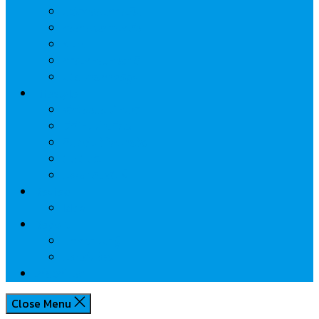
นวัตกรรมการเงิน
กระทรวงการคลัง
ธปท.
การเคหะแห่งชาติ
นโยบายภาครัฐฯ
Lifestyle
พักโรงแรมไหนดี
มีที่ไหนน่าเที่ยว
กิน/ดื่ม ให้สบายใจ
โปรโมชั่น
ประชาสัมพันธ์
Review
Idea
Report
บทความน่ารู้
ประเด็นร้อน
เกี่ยวกับเรา
Close Menu