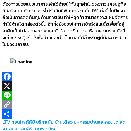
ต้องการช่วยแบ่งเบาภาระค่าใช้จ่ายให้กับลูกค้าในช่วงภาวะเศรษฐกิจ
ที่ยังมีความท้าทาย การได้รับสิทธิพิเศษดอกเบี้ย 0% ต่อปี ในปีแรก
ถือเป็นการลดต้นทุนด้านการเงิน ทำให้ลูกค้าสามารถวางแผนจัดการ
ค่าใช้จ่ายได้คล่องตัวขึ้น อีกทั้งยังช่วยให้การเข้าถึงสินเชื่อเพื่อที่อยู่
อาศัยเป็นไปอย่างสะดวกและมั่นใจมากขึ้น โดยเชื่อว่าความร่วมมือนี้
จะช่วยกระตุ้นกำลังซื้อบ้านและเป็นโอกาสที่ดีสำหรับผู้ที่ต้องการบ้าน
ในช่วงปลายปี.
Facebook
X
Line
Copy
LTV
คอนโด
ทีทีบี
บริทาเนีย
บ้านเดี่ยว
มหกรรมบ้านและคอนโด
ลด
Link
Share
ค่าโอนฯ
แสนสิริ
ไทยพาณิชย์