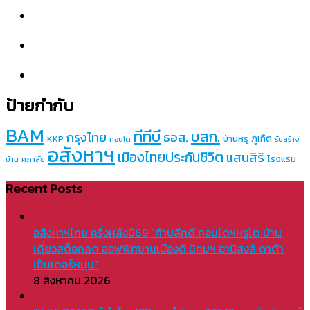
ป้ายกำกับ
BAM
ทีทีบี
บสก.
กรุงไทย
ธอส.
ภูเก็ต
บ้านหรู
KKP
คอนโด
รับสร้าง
อสังหาฯ
เมืองไทยประกันชีวิต
แสนสิริ
โรงแรม
บ้าน
ศุภาลัย
Recent Posts
อสังหาฯไทย ครึ่งหลังปี69 “ค้าปลีกดี คอนโดฯหรูโต บ้าน
เดี่ยวสต็อกลด ออฟฟิศชานเมืองดี นิคมฯ อานิสงส์ ดาต้า
เซ็นเตอร์หนุน”
8 สิงหาคม 2026