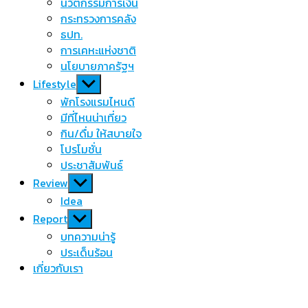
นวัตกรรมการเงิน
กระทรวงการคลัง
ธปท.
การเคหะแห่งชาติ
นโยบายภาครัฐฯ
Show
Lifestyle
sub
พักโรงแรมไหนดี
menu
มีที่ไหนน่าเที่ยว
กิน/ดื่ม ให้สบายใจ
โปรโมชั่น
ประชาสัมพันธ์
Show
Review
sub
Idea
menu
Show
Report
sub
บทความน่ารู้
menu
ประเด็นร้อน
เกี่ยวกับเรา