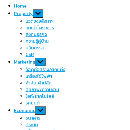
Home
Show
Property
sub
แวดวงอสังหาฯ
menu
แนะนำโครงการ
สังคมธุรกิจ
ความรู้คู่บ้าน
นวัตกรรม
CSR
Show
Marketing
sub
วัสดุก่อสร้าง/ตกแต่ง
menu
เครื่องใช้ไฟฟ้า
ค้าส่ง-ค้าปลีก
สุขภาพ/ความงาม
ไอที/เทคโนโลยี
รถยนต์
Show
Economic
sub
ธนาคาร
menu
ประกัน