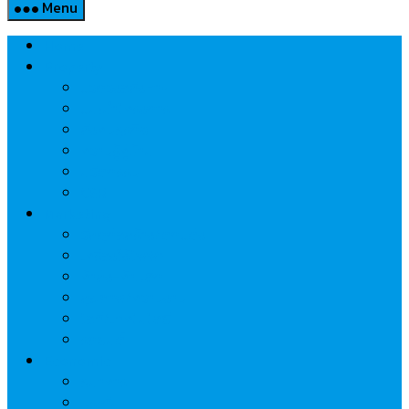
Menu
Home
Property
แวดวงอสังหาฯ
แนะนำโครงการ
สังคมธุรกิจ
ความรู้คู่บ้าน
นวัตกรรม
CSR
Marketing
วัสดุก่อสร้าง/ตกแต่ง
เครื่องใช้ไฟฟ้า
ค้าส่ง-ค้าปลีก
สุขภาพ/ความงาม
ไอที/เทคโนโลยี
รถยนต์
Economic
ธนาคาร
ประกัน