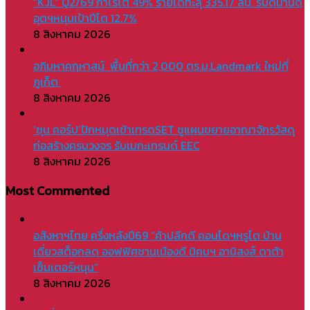
“KJL” Q2/69 กำไรโต 49% รายได้ทะลุ 335.17 ลบ. รับดีมานด์
อุตฯหนุนเป้าปีโต 12.7%
8 สิงหาคม 2026
อภิมหาคฤหาสน์ พื้นที่กว่า 2,000 ตร.ม.Landmark ใหม่ที่
ภูเก็ต
8 สิงหาคม 2026
‘ซุน คอร์ป’ปักหมุดเข้าเทรดSET ชูแผนขยายอาณาจักรวัสดุ
ก่อสร้างครบวงจร รับเมกะเทรนด์ EEC
8 สิงหาคม 2026
Most Commented
อสังหาฯไทย ครึ่งหลังปี69 “ค้าปลีกดี คอนโดฯหรูโต บ้าน
เดี่ยวสต็อกลด ออฟฟิศชานเมืองดี นิคมฯ อานิสงส์ ดาต้า
เซ็นเตอร์หนุน”
8 สิงหาคม 2026