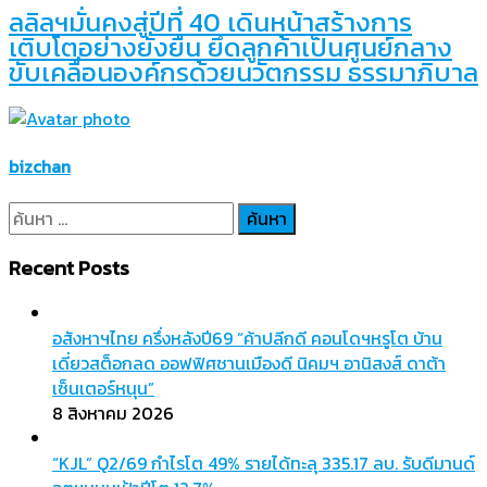
ลลิลฯมั่นคงสู่ปีที่ 40 เดินหน้าสร้างการ
เติบโตอย่างยั่งยืน ยึดลูกค้าเป็นศูนย์กลาง
ขับเคลื่อนองค์กรด้วยนวัตกรรม ธรรมาภิบาล
bizchan
ค้นหา
สำหรับ:
Recent Posts
อสังหาฯไทย ครึ่งหลังปี69 “ค้าปลีกดี คอนโดฯหรูโต บ้าน
เดี่ยวสต็อกลด ออฟฟิศชานเมืองดี นิคมฯ อานิสงส์ ดาต้า
เซ็นเตอร์หนุน”
8 สิงหาคม 2026
“KJL” Q2/69 กำไรโต 49% รายได้ทะลุ 335.17 ลบ. รับดีมานด์