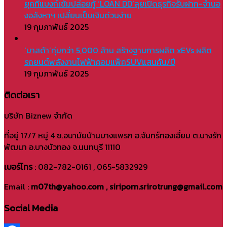
ยุคที่แบงก์เข้มปล่อยกู้ ‘LOAN DD’ลุยเปิดธุรกิจรับฝาก-จำนอ
งอสังหาฯ เปลี่ยนเป็นเงินด่วนง่าย
19 กุมภาพันธ์ 2025
‘มาสด้า’ทุ่มกว่า 5,000 ล้าน สร้างฐานการผลิต xEVs ผลิต
รถยนต์พลังงานไฟฟ้าคอมแพ็คSUVแสนคัน/ปี
19 กุมภาพันธ์ 2025
ติดต่อเรา
บริษัท Biznew จำกัด
ที่อยู่ 17/7 หมู่ 4 ซ.อนามัยบ้านบางแพรก อ.จันทร์ทองเอี่ยม ต.บางรัก
พัฒนา อ.บางบัวทอง จ.นนทบุรี 11110
เบอร์โทร
: 082-782-0161 , 065-5832929
Email :
m07th@yahoo.com , siriporn.srirotrung@gmail.com
Social Media