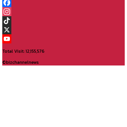
Facebook
Instagram
TikTok
X
YouTube
Total Visit: 12,155,576
Channel
©bizchannelnews