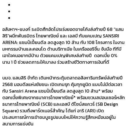
อสังหาฯ-แบงก์ ระเบิดศึกอัดโปรเร่งยอดขายโค้งส่งท้ายปี 68 “แสน
สิริ”ผนึกพันธมิตร ไทยพาณิชย์ และ เอสบี กับแคมเปญ SANSIRI
ARENA: แชมป์เปี้ยนดีล ลดสูงสุด 10 ล้าน กับ 108 โครงการ ในงาน
มหกรรมบ้านและคอนโด ด้านบริทาเนีย ในเครือออริจิ้น จับมือ ทีทีบี
เอาใจคนอยากมีบ้าน ด้วยแคมเปญพิเศษส่งท้ายปี ดอกเบี้ย 0%
นาน 1 ปี ช่วยลดภาระให้เบาลง ร่วมสร้างชีวิตทางการเงินที่ดี
บมจ. แสนสิริ จำกัด เดินหน้ากระตุ้นตลาดอสังหาริมทรัพย์ส่งท้ายปี
2568 มอบดีลแห่งชัยชนะ เปิดเกมรุก คุ้มทุกยูนิต แบบไม่มีต่อเวลา
กับ Sansiri Arena แชมป์เปี้ยนดีล ลดสูงสุด 10 ล้าน* พร้อม
ดอกเบี้ยพิเศษจากธนาคารไทยพาณิชย์* พร้อมชวนสปอนเซอร์หลัก
ธนาคารไทยพาณิชย์ (SCB) และเอสบี ดีไซน์สแควร์ (SB Design
Square) รวมถึงพาร์ตเนอร์สำคัญ ได้แก่ อาริ (ARI) เปิด
ประสบการณ์การเข้าชมบูธรูปแบบใหม่ให้ความรู้สึกเหมือนอยู่ใน
สนามการแข่งขัน