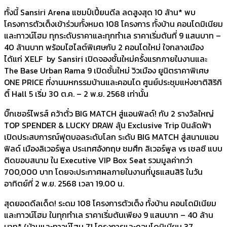
ทั้งนี้ Sansiri Arena แชมป์เปี้ยนดีล ลดสูงสุด 10 ล้าน* พบ
โครงการตัวเต็งเข้าร่วมทั้งหมด 108 โครงการ ทั้งบ้าน คอนโดมิเนียม
และทาวน์โฮม ทุกระดับราคาและทุกทำเล ราคาเริ่มต้นที่ 9 แสนบาท –
40 ล้านบาท พร้อมไฮไลต์พิเศษกับ 2 คอนโดใหม่ ใจกลางเมือง
ได้แก่ XELF by Sansiri เปิดจองชั้นใหม่ครั้งแรกภายในงานและ
The Base Urban Rama 9 เปิดชั้นใหม่ วิวเมือง ยูนิตราคาพิเศษ
ONE PRICE ที่งานมหกรรมบ้านและคอนโด ศูนย์ประชุมแห่งชาติสิริกิ
ติ์ Hall 5 เริ่ม 30 ต.ค. – 2 พ.ย. 2568 เท่านั้น
บิ๊กเซอร์ไพรส์ คว้าตั๋ว BIG MATCH สู่แอนฟิลด์! กับ 2 รางวัลใหญ่
TOP SPENDER & LUCKY DRAW ลุ้น Exclusive Trip บินลัดฟ้า
เปิดประสบการณ์ฟุตบอลระดับโลก ระดับ BIG MATCH สู่สนามแอน
ฟิลด์ เมืองลิเวอร์พูล ประเทศอังกฤษ ชมศึก ลิเวอร์พูล vs เชลซี แบบ
ติดขอบสนาม ใน Executive VIP Box Seat รวมมูลค่ากว่า
700,000 บาท โดยจะประกาศผลภายในงานที่บูธแสนสิริ ในวัน
อาทิตย์ที่ 2 พ.ย. 2568 เวลา 19.00 น.
สุดยอดดีลเด็ด! ระดม 108 โครงการตัวเต็ง ทั้งบ้าน คอนโดมิเนียม
และทาวน์โฮม ในทุกทำเล ราคาเริ่มต้นเพียง 9 แสนบาท – 40 ล้าน
บาท* (บ้านและทาวน์โฮม 71 โครงการและคอนโดมิเนียม 37