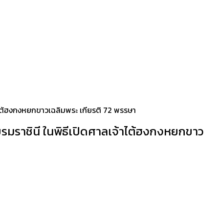
้าไต้ฮงกงหยกขาวเฉลิมพระ เกียรติ 72 พรรษา
บรมราชินี ในพิธีเปิดศาลเจ้าไต้ฮงกงหยกขาว