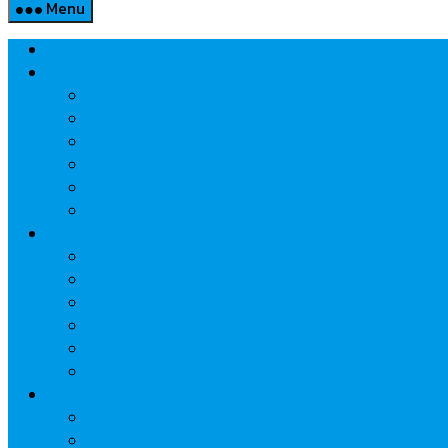
Menu
Home
Property
แวดวงอสังหาฯ
แนะนำโครงการ
สังคมธุรกิจ
ความรู้คู่บ้าน
นวัตกรรม
CSR
Marketing
วัสดุก่อสร้าง/ตกแต่ง
เครื่องใช้ไฟฟ้า
ค้าส่ง-ค้าปลีก
สุขภาพ/ความงาม
ไอที/เทคโนโลยี
รถยนต์
Economic
ธนาคาร
ประกัน