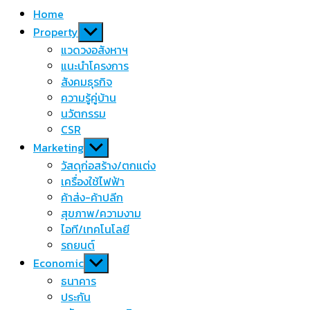
Home
Show
Property
sub
แวดวงอสังหาฯ
menu
แนะนำโครงการ
สังคมธุรกิจ
ความรู้คู่บ้าน
นวัตกรรม
CSR
Show
Marketing
sub
วัสดุก่อสร้าง/ตกแต่ง
menu
เครื่องใช้ไฟฟ้า
ค้าส่ง-ค้าปลีก
สุขภาพ/ความงาม
ไอที/เทคโนโลยี
รถยนต์
Show
Economic
sub
ธนาคาร
menu
ประกัน