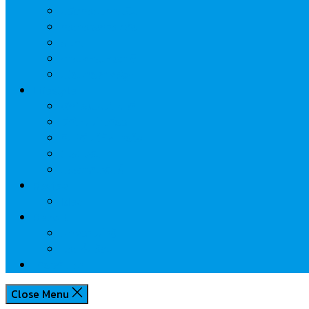
นวัตกรรมการเงิน
กระทรวงการคลัง
ธปท.
การเคหะแห่งชาติ
นโยบายภาครัฐฯ
Lifestyle
พักโรงแรมไหนดี
มีที่ไหนน่าเที่ยว
กิน/ดื่ม ให้สบายใจ
โปรโมชั่น
ประชาสัมพันธ์
Review
Idea
Report
บทความน่ารู้
ประเด็นร้อน
เกี่ยวกับเรา
Close Menu