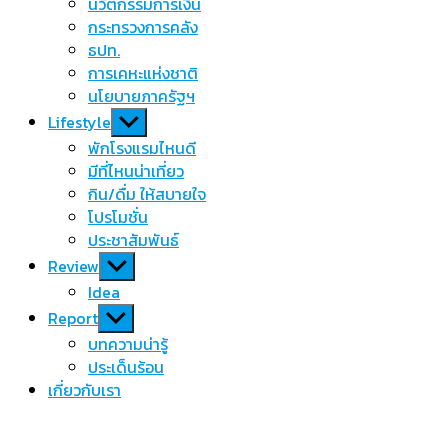
นวัตกรรมการเงิน
กระทรวงการคลัง
ธปท.
การเคหะแห่งชาติ
นโยบายภาครัฐฯ
Show
Lifestyle
sub
พักโรงแรมไหนดี
menu
มีที่ไหนน่าเที่ยว
กิน/ดื่ม ให้สบายใจ
โปรโมชั่น
ประชาสัมพันธ์
Show
Review
sub
Idea
menu
Show
Report
sub
บทความน่ารู้
menu
ประเด็นร้อน
เกี่ยวกับเรา