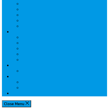
นวัตกรรมการเงิน
กระทรวงการคลัง
ธปท.
การเคหะแห่งชาติ
นโยบายภาครัฐฯ
Lifestyle
พักโรงแรมไหนดี
มีที่ไหนน่าเที่ยว
กิน/ดื่ม ให้สบายใจ
โปรโมชั่น
ประชาสัมพันธ์
Review
Idea
Report
บทความน่ารู้
ประเด็นร้อน
เกี่ยวกับเรา
Close Menu