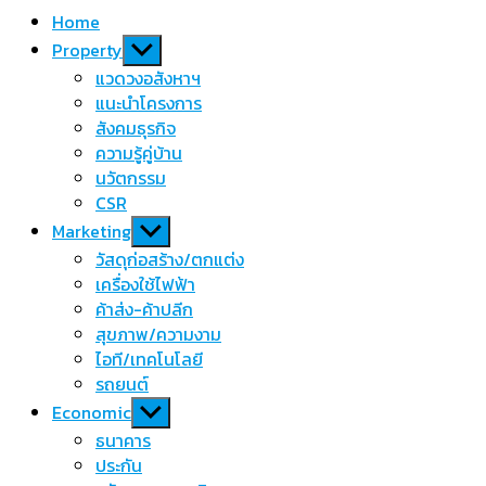
Home
Show
Property
sub
แวดวงอสังหาฯ
menu
แนะนำโครงการ
สังคมธุรกิจ
ความรู้คู่บ้าน
นวัตกรรม
CSR
Show
Marketing
sub
วัสดุก่อสร้าง/ตกแต่ง
menu
เครื่องใช้ไฟฟ้า
ค้าส่ง-ค้าปลีก
สุขภาพ/ความงาม
ไอที/เทคโนโลยี
รถยนต์
Show
Economic
sub
ธนาคาร
menu
ประกัน