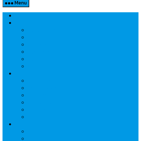
Menu
Home
Property
แวดวงอสังหาฯ
แนะนำโครงการ
สังคมธุรกิจ
ความรู้คู่บ้าน
นวัตกรรม
CSR
Marketing
วัสดุก่อสร้าง/ตกแต่ง
เครื่องใช้ไฟฟ้า
ค้าส่ง-ค้าปลีก
สุขภาพ/ความงาม
ไอที/เทคโนโลยี
รถยนต์
Economic
ธนาคาร
ประกัน