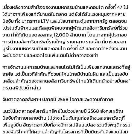
เบื้องหลังความสำเร็จของงานมหกรรมบ้านและคอนโด ครั้งที่ 47 ไม่
ได้มาจากเพียงแค่ดีมานด์ในตลาด แต่ยังได้รับแรงหนุนจากหลาย
ปัจจัย ทั้ง มาตรการ LTV และนโยบายกระตุ้นจากภาครัฐ ตลอดจน
โปรโมชั่นพิเศษและดีลสุดพิเศษจากผู้พัฒนาอสังหาริมทรัพย์ที่ร่วม
งาน ทำให้เกิดยอดจองทะลุ 12,000 ล้านบาท โดยมาจากผู้ประกอบ
การด้านอสังหาริมทรัพย์รายใหญ่ รายกลาง รายเล็ก ที่มาร่วมออก
บูธในงานมหกรรมบ้านและคอนโด ครั้งที่ 47 และคาดว่าหลังจบงาน
จะมียอดขายและยอดโอนเพิ่มเติมไม่ต่ำกว่าสองเท่า
การจัดงานมหกรรมบ้านและคอนโดไม่ได้เป็นเพียงแค่งานแสดงที่อยู่
อาศัย แต่เป็นเวทีสำคัญที่ช่วยให้คนไทยมีบ้านในฝัน และเป็นแรงขับ
เคลื่อนสำคัญของตลาดอสังหาริมทรัพย์ไทยให้เดินหน้าอย่างมั่นคง”
ดร.ดลพิวัฒน์ กล่าว
จับตาตลาดอสังหาฯ ปลายปี 2568 โอกาสและความท้าทาย
แนวโน้มตลาดอสังหาริมทรัพย์ในช่วงปลายปี 2568 ยังคงเผชิญ
ปัจจัยท้าทายหลายด้าน ไม่ว่าจะเป็นต้นทุนก่อสร้างและราคาวัสดุที่
เพิ่มสูงขึ้น อัตราดอกเบี้ยที่อาจมีการเปลี่ยนแปลง รวมถึงพฤติกรรม
ของผู้บริโภคที่ให้ความสำคัญกับโครงการที่เป็นมิตรกับสิ่งแวดล้อม