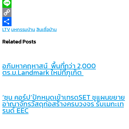
X
Line
Copy
LTV
มหกรรมบ้าน
สินเชื่อบ้าน
Link
Share
Related Posts
อภิมหาคฤหาสน์ พื้นที่กว่า 2,000
ตร.ม.Landmark ใหม่ที่ภูเก็ต
‘ซุน คอร์ป’ปักหมุดเข้าเทรดSET ชูแผนขยาย
อาณาจักรวัสดุก่อสร้างครบวงจร รับเมกะเท
รนด์ EEC