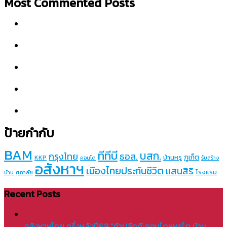
Most Commented Posts
ป้ายกำกับ
BAM
ทีทีบี
บสก.
กรุงไทย
ธอส.
ภูเก็ต
บ้านหรู
KKP
คอนโด
รับสร้าง
อสังหาฯ
เมืองไทยประกันชีวิต
แสนสิริ
โรงแรม
บ้าน
ศุภาลัย
Recent Posts
อสังหาฯไทย ครึ่งหลังปี69 “ค้าปลีกดี คอนโดฯหรูโต บ้าน