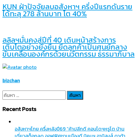
KUN ฝ่าปัจจัยลบอสังหาฯ ครึ่งปีแรกดันราย
ได้ทะลุ 278 ล้านบาท โต 40%
ลลิลฯมั่นคงสู่ปีที่ 40 เดินหน้าสร้างการ
เติบโตอย่างยั่งยืน ยึดลูกค้าเป็นศูนย์กลาง
ขับเคลื่อนองค์กรด้วยนวัตกรรม ธรรมาภิบาล
bizchan
ค้นหา
สำหรับ:
Recent Posts
อสังหาฯไทย ครึ่งหลังปี69 “ค้าปลีกดี คอนโดฯหรูโต บ้าน
เดี่ยวสต็อกลด ออฟฟิศชานเมืองดี นิคมฯ อานิสงส์ ดาต้า