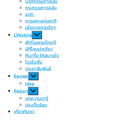
นวัตกรรมการเงิน
กระทรวงการคลัง
ธปท.
การเคหะแห่งชาติ
นโยบายภาครัฐฯ
Show
Lifestyle
sub
พักโรงแรมไหนดี
menu
มีที่ไหนน่าเที่ยว
กิน/ดื่ม ให้สบายใจ
โปรโมชั่น
ประชาสัมพันธ์
Show
Review
sub
Idea
menu
Show
Report
sub
บทความน่ารู้
menu
ประเด็นร้อน
เกี่ยวกับเรา