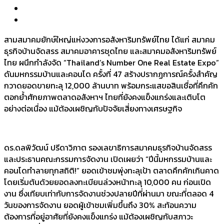
สามสมาคมยักษ์ใหญ่แห่งวงการอสังหาริมทรัพย์ไทย ได้แก่ สมาคม
ธุรกิจบ้านจัดสรร สมาคมอาคารชุดไทย และสมาคมอสังหาริมทรัพย์
ไทย ผนึกกำลังจัด “Thailand’s Number One Real Estate Expo”
ดันมหกรรมบ้านและคอนโด ครั้งที่ 47 สร้างปรากฏการณ์ครั้งสำคัญ
กวาดยอดขายทะลุ 12,000 ล้านบาท พร้อมกระแสขอสินเชื่อที่คึกคัก
ตอกย้ำศักยภาพตลาดอสังหาฯ ไทยที่ยังคงแข็งแกร่งและเติบโต
อย่างต่อเนื่อง แม้ต้องเผชิญกับปัจจัยเสี่ยงทางเศรษฐกิจ
ดร.ดลพิวัฒน์ ปรีดาวิภาต รองเลขาธิการสมาคมธุรกิจบ้านจัดสรร
และประธานคณะกรรมการจัดงาน เปิดเผยว่า “ปีนี้มหกรรมบ้านและ
คอนโดทำลายทุกสถิติ!” ยอดเข้าชมพุ่งทะลุเป้า ตลาดคึกคักเกินคาด
โดยเริ่มต้นด้วยยอดลงทะเบียนล่วงหน้าทะลุ 10,000 คน ก่อนเปิด
งาน ซึ่งเทียบเท่ากับการจัดงานช่วงปลายปีที่ผ่านมา ขณะที่ตลอด 4
วันของการจัดงาน ยอดผู้เข้าชมเพิ่มขึ้นถึง 30% สะท้อนความ
ต้องการที่อยู่อาศัยที่ยังคงแข็งแกร่ง แม้ต้องเผชิญกับสภาวะ