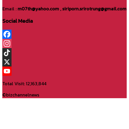
Email :
m07th@yahoo.com , siriporn.srirotrung@gmail.com
Social Media
Facebook
Instagram
TikTok
X
YouTube
Total Visit: 12,163,844
Channel
©bizchannelnews