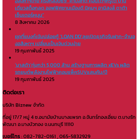
อสังหาฯไทย ครึ่งหลังปี69 “ค้าปลีกดี คอนโดฯหรูโต บ้าน
เดี่ยวสต็อกลด ออฟฟิศชานเมืองดี นิคมฯ อานิสงส์ ดาต้า
เซ็นเตอร์หนุน”
8 สิงหาคม 2026
ยุคที่แบงก์เข้มปล่อยกู้ ‘LOAN DD’ลุยเปิดธุรกิจรับฝาก-จำนอ
งอสังหาฯ เปลี่ยนเป็นเงินด่วนง่าย
19 กุมภาพันธ์ 2025
‘มาสด้า’ทุ่มกว่า 5,000 ล้าน สร้างฐานการผลิต xEVs ผลิต
รถยนต์พลังงานไฟฟ้าคอมแพ็คSUVแสนคัน/ปี
19 กุมภาพันธ์ 2025
ติดต่อเรา
บริษัท Biznew จำกัด
ที่อยู่ 17/7 หมู่ 4 ซ.อนามัยบ้านบางแพรก อ.จันทร์ทองเอี่ยม ต.บางรัก
พัฒนา อ.บางบัวทอง จ.นนทบุรี 11110
เบอร์โทร
: 082-782-0161 , 065-5832929