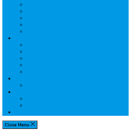
นวัตกรรมการเงิน
กระทรวงการคลัง
ธปท.
การเคหะแห่งชาติ
นโยบายภาครัฐฯ
Lifestyle
พักโรงแรมไหนดี
มีที่ไหนน่าเที่ยว
กิน/ดื่ม ให้สบายใจ
โปรโมชั่น
ประชาสัมพันธ์
Review
Idea
Report
บทความน่ารู้
ประเด็นร้อน
เกี่ยวกับเรา
Close Menu