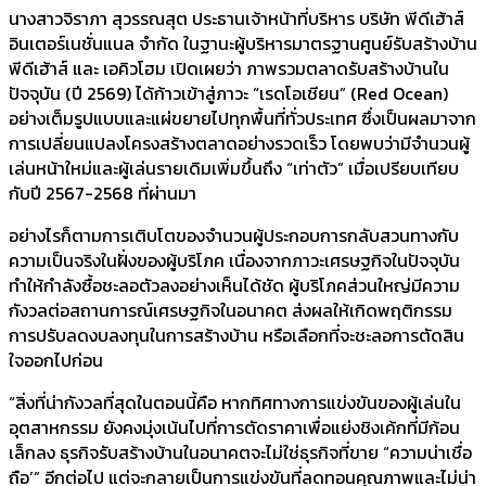
นางสาวจิราภา สุวรรณสุต ประธานเจ้าหน้าที่บริหาร บริษัท พีดีเฮ้าส์
อินเตอร์เนชั่นแนล จำกัด ในฐานะผู้บริหารมาตรฐานศูนย์รับสร้างบ้าน
พีดีเฮ้าส์ และ เอคิวโฮม เปิดเผยว่า ภาพรวมตลาดรับสร้างบ้านใน
ปัจจุบัน (ปี 2569) ได้ก้าวเข้าสู่ภาวะ “เรดโอเชียน” (Red Ocean)
อย่างเต็มรูปแบบและแผ่ขยายไปทุกพื้นที่ทั่วประเทศ ซึ่งเป็นผลมาจาก
การเปลี่ยนแปลงโครงสร้างตลาดอย่างรวดเร็ว โดยพบว่ามีจำนวนผู้
เล่นหน้าใหม่และผู้เล่นรายเดิมเพิ่มขึ้นถึง “เท่าตัว” เมื่อเปรียบเทียบ
กับปี 2567-2568 ที่ผ่านมา
อย่างไรก็ตามการเติบโตของจำนวนผู้ประกอบการกลับสวนทางกับ
ความเป็นจริงในฝั่งของผู้บริโภค เนื่องจากภาวะเศรษฐกิจในปัจจุบัน
ทำให้กำลังซื้อชะลอตัวลงอย่างเห็นได้ชัด ผู้บริโภคส่วนใหญ่มีความ
กังวลต่อสถานการณ์เศรษฐกิจในอนาคต ส่งผลให้เกิดพฤติกรรม
การปรับลดงบลงทุนในการสร้างบ้าน หรือเลือกที่จะชะลอการตัดสิน
ใจออกไปก่อน
“สิ่งที่น่ากังวลที่สุดในตอนนี้คือ หากทิศทางการแข่งขันของผู้เล่นใน
อุตสาหกรรม ยังคงมุ่งเน้นไปที่การตัดราคาเพื่อแย่งชิงเค้กที่มีก้อน
เล็กลง ธุรกิจรับสร้างบ้านในอนาคตจะไม่ใช่ธุรกิจที่ขาย “ความน่าเชื่อ
ถือ’” อีกต่อไป แต่จะกลายเป็นการแข่งขันที่ลดทอนคุณภาพและไม่น่า