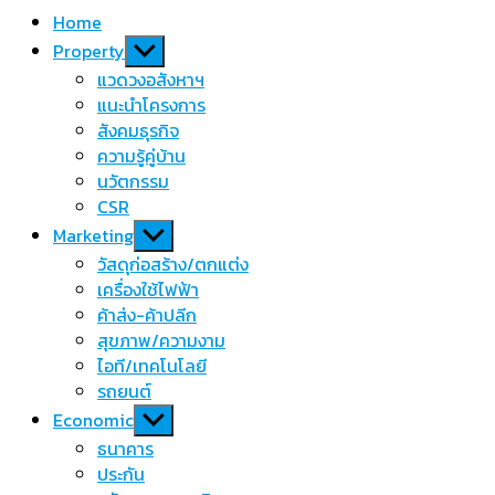
Home
Show
Property
sub
แวดวงอสังหาฯ
menu
แนะนำโครงการ
สังคมธุรกิจ
ความรู้คู่บ้าน
นวัตกรรม
CSR
Show
Marketing
sub
วัสดุก่อสร้าง/ตกแต่ง
menu
เครื่องใช้ไฟฟ้า
ค้าส่ง-ค้าปลีก
สุขภาพ/ความงาม
ไอที/เทคโนโลยี
รถยนต์
Show
Economic
sub
ธนาคาร
menu
ประกัน