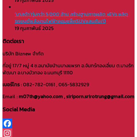
‘มาสด้า’ทุ่มกว่า 5,000 ล้าน สร้างฐานการผลิต xEVs ผลิต
รถยนต์พลังงานไฟฟ้าคอมแพ็คSUVแสนคัน/ปี
19 กุมภาพันธ์ 2025
ติดต่อเรา
บริษัท Biznew จำกัด
ที่อยู่ 17/7 หมู่ 4 ซ.อนามัยบ้านบางแพรก อ.จันทร์ทองเอี่ยม ต.บางรัก
พัฒนา อ.บางบัวทอง จ.นนทบุรี 11110
เบอร์โทร
: 082-782-0161 , 065-5832929
Email :
m07th@yahoo.com , siriporn.srirotrung@gmail.com
Social Media
Facebook