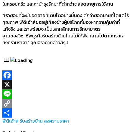
ในครอบครัว และค่าบำรุงรักษาที่ต่ำกว่าตลอดอายุการใช้งาน
“เรายอมที่จะมียอดขายที่เติบโตอย่างมั่นคง ดีกว่ายอดขายที่โตแต่ไร้
คุณภาพ พีดีเฮ้าส์ขออยู่เคียงข้างผู้บริโภคที่มองหาความคุ้มค่าที่
แท้จริง และเราพร้อมจะเป็นเสาหลักในการรักษามาตร
ฐานของวิชาชีพธุรกิจรับสร้างบ้านไทยไม่ให้พังทลายไปตามกระแส
สงครามราคา” คุณจิราภากล่าวสรุป
Facebook
X
Line
Copy
พีดีเฮ้าส์
รับสร้างบ้าน
สงครามราคา
Link
Share