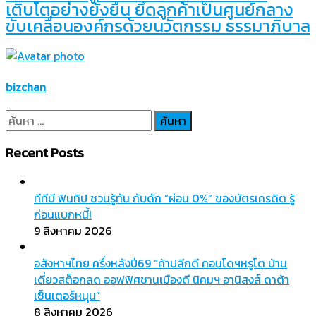
เติบโตอย่างยั่งยืน ยึดลูกค้าเป็นศูนย์กลาง
ขับเคลื่อนองค์กรด้วยนวัตกรรม ธรรมาภิบาล
bizchan
ค้นหา
สำหรับ:
Recent Posts
ทีทีบี ฟินทิป ชวนรู้ทัน กับดัก “ผ่อน 0%” ของบัตรเครดิต รู้
ก่อนแบกหนี้!
9 สิงหาคม 2026
อสังหาฯไทย ครึ่งหลังปี69 “ค้าปลีกดี คอนโดฯหรูโต บ้าน
เดี่ยวสต็อกลด ออฟฟิศชานเมืองดี นิคมฯ อานิสงส์ ดาต้า
เซ็นเตอร์หนุน”
8 สิงหาคม 2026