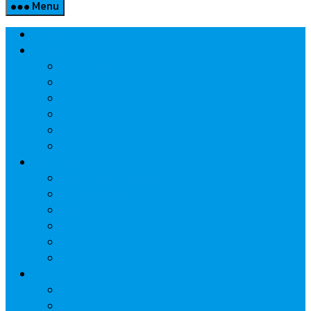
Menu
Home
Property
แวดวงอสังหาฯ
แนะนำโครงการ
สังคมธุรกิจ
ความรู้คู่บ้าน
นวัตกรรม
CSR
Marketing
วัสดุก่อสร้าง/ตกแต่ง
เครื่องใช้ไฟฟ้า
ค้าส่ง-ค้าปลีก
สุขภาพ/ความงาม
ไอที/เทคโนโลยี
รถยนต์
Economic
ธนาคาร
ประกัน