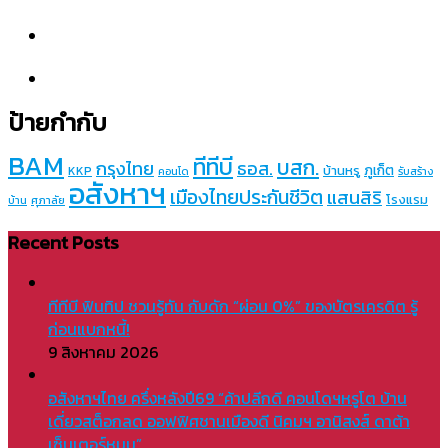
ป้ายกำกับ
BAM
ทีทีบี
บสก.
กรุงไทย
ธอส.
ภูเก็ต
บ้านหรู
KKP
คอนโด
รับสร้าง
อสังหาฯ
เมืองไทยประกันชีวิต
แสนสิริ
โรงแรม
บ้าน
ศุภาลัย
Recent Posts
ทีทีบี ฟินทิป ชวนรู้ทัน กับดัก “ผ่อน 0%” ของบัตรเครดิต รู้
ก่อนแบกหนี้!
9 สิงหาคม 2026
อสังหาฯไทย ครึ่งหลังปี69 “ค้าปลีกดี คอนโดฯหรูโต บ้าน
เดี่ยวสต็อกลด ออฟฟิศชานเมืองดี นิคมฯ อานิสงส์ ดาต้า
เซ็นเตอร์หนุน”