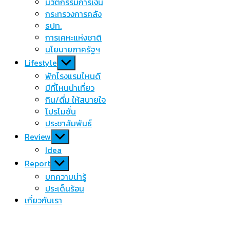
นวัตกรรมการเงิน
กระทรวงการคลัง
ธปท.
การเคหะแห่งชาติ
นโยบายภาครัฐฯ
Show
Lifestyle
sub
พักโรงแรมไหนดี
menu
มีที่ไหนน่าเที่ยว
กิน/ดื่ม ให้สบายใจ
โปรโมชั่น
ประชาสัมพันธ์
Show
Review
sub
Idea
menu
Show
Report
sub
บทความน่ารู้
menu
ประเด็นร้อน
เกี่ยวกับเรา