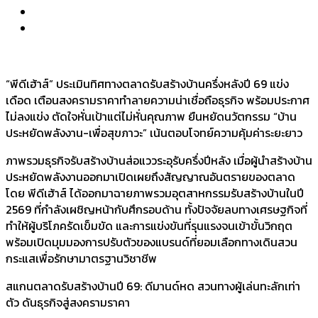
“พีดีเฮ้าส์” ประเมินทิศทางตลาดรับสร้างบ้านครึ่งหลังปี 69 แข่ง
เดือด เตือนสงครามราคาทำลายความน่าเชื่อถือธุรกิจ พร้อมประกาศ
ไม่ลงแข่ง ตัดใจหั่นเป้าแต่ไม่หั่นคุณภาพ ยืนหยัดนวัตกรรม “บ้าน
ประหยัดพลังงาน-เพื่อสุขภาวะ” เน้นตอบโจทย์ความคุ้มค่าระยะยาว
ภาพรวมธุรกิจรับสร้างบ้านส่อแววระอุรับครึ่งปีหลัง เมื่อผู้นำสร้างบ้าน
ประหยัดพลังงานออกมาเปิดเผยถึงสัญญาณอันตรายของตลาด
โดย พีดีเฮ้าส์ ได้ออกมาฉายภาพรวมอุตสาหกรรมรับสร้างบ้านในปี
2569 ที่กำลังเผชิญหน้ากับศึกรอบด้าน ทั้งปัจจัยลบทางเศรษฐกิจที่
ทำให้ผู้บริโภครัดเข็มขัด และการแข่งขันที่รุนแรงจนเข้าขั้นวิกฤต
พร้อมเปิดมุมมองการปรับตัวของแบรนด์ที่ยอมเลือกทางเดินสวน
กระแสเพื่อรักษามาตรฐานวิชาชีพ
สแกนตลาดรับสร้างบ้านปี 69: ดีมานด์หด สวนทางผู้เล่นทะลักเท่า
ตัว ดันธุรกิจสู่สงครามราคา