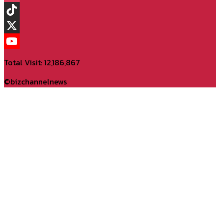
Instagram
TikTok
X
YouTube
Total Visit: 12,186,867
Channel
©bizchannelnews