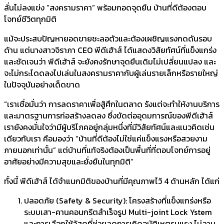
ลั่นไม่ลงแข่ง “สงครามราคา” พร้อมกอดจุดยืน บ้านที่ดีต้องตอบ
โจทย์ชีวิตทุกมิติ
แม้จะประสบปัญหายอดขายชะลอตัวและต้องเผชิญแรงกดดันรอบ
ด้าน แต่นางสาวจิราภา CEO พีดีเฮ้าส์ ได้แสดงวิสัยทัศน์ที่แข็งแกร่ง
และชัดเจนว่า พีดีเฮ้าส์ จะยังคงรักษาจุดยืนเดิมไม่เปลี่ยนแปลง และ
จะไม่กระโดดลงไปเล่นในสงครามราคากับผู้เล่นรายเล็กหรือรายใหญ่
ในปัจจุบันอย่างเด็ดขาด
“เราเชื่อมั่นว่า การลดราคาเพื่อสู้ศึกในตลาด รังแต่จะทำให้งานบริการ
และมาตรฐานการก่อสร้างลดลง ซึ่งขัดต่ออุดมการณ์ของพีดีเฮ้าส์
เรายังคงมั่นใจว่ามีผู้บริโภคอยู่กลุ่มหนึ่งที่มีวิสัยทัศน์และแนวคิดเช่น
เดียวกับเรา คือมองว่า “บ้านที่ดีต้องไม่ใช่แค่แข็งแรงหรือสวยงาม
ภายนอกเท่านั้น” แต่บ้านที่แท้จริงต้องเป็นพื้นที่ที่ตอบโจทย์การอยู่
อาศัยอย่างมีความสุขและยั่งยืนในทุกมิติ”
ทั้งนี้ พีดีเฮ้าส์ ได้จำแนกมิติของบ้านที่มีคุณภาพไว้ 4 ด้านหลัก ได้แก่
ปลอดภัย (Safety & Security): โครงสร้างที่แข็งแกร่งหรือ
ระบบเสา-คานคอนกรีตสำเร็จรูป Multi-joint Lock Ystem
และการเลือกใช้วัสดุที่ช่วยลดการเกิดอุบัติเหตุรุนแรง ไม่ลาม