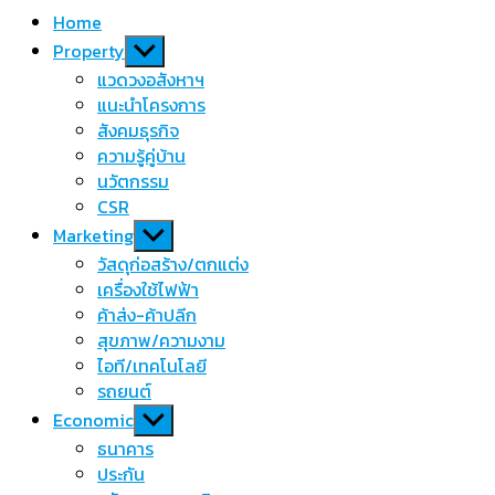
Home
Show
Property
sub
แวดวงอสังหาฯ
menu
แนะนำโครงการ
สังคมธุรกิจ
ความรู้คู่บ้าน
นวัตกรรม
CSR
Show
Marketing
sub
วัสดุก่อสร้าง/ตกแต่ง
menu
เครื่องใช้ไฟฟ้า
ค้าส่ง-ค้าปลีก
สุขภาพ/ความงาม
ไอที/เทคโนโลยี
รถยนต์
Show
Economic
sub
ธนาคาร
menu
ประกัน