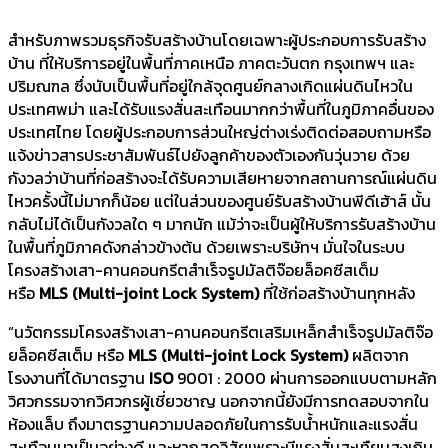
สำหรับภาพรวมธุรกิจรับสร้างบ้านโดยเฉพาะผู้ประกอบการรับสร้าง
บ้าน ที่ให้บริการอยู่ในพื้นที่ภาคเหนือ ภาคตะวันตก กรุงเทพฯ และ
ปริมณฑล ซึ่งนับเป็นพื้นที่อยู่ใกล้จุดศูนย์กลางเกิดแผ่นดินไหวใน
ประเทศพม่า และได้รับแรงสั่นสะเทือนมากกว่าพื้นที่ในภูมิภาคอื่นของ
ประเทศไทย โดยผู้ประกอบการส่วนใหญ่ต่างเร่งติดต่อสอบถามหรือ
แจ้งข่าวสารประชาสัมพันธ์ไปยังลูกค้าของตัวเองกันวุ่นวาย ด้วย
กังวลว่าบ้านที่ก่อสร้างจะได้รับความเสียหายจากสถานการณ์แผ่นดิน
ไหวครั้งนี้ไม่มากก็น้อย แต่ในส่วนของศูนย์รับสร้างบ้านพีดีเฮ้าส์ นั้น
กลับไม่ได้เป็นกังวลใด ๆ มากนัก แม้ว่าจะเป็นผู้ให้บริการรับสร้างบ้าน
ในพื้นที่ภูมิภาคดังกล่าวข้างต้น ด้วยเพราะบริษัทฯ มั่นใจในระบบ
โครงสร้างเสา-คานคอนกรีตสำเร็จรูปมัลติจ๊อยล็อคซีสเต็ม
หรือ
MLS (Multi-joint Lock System)
ที่ใช้ก่อสร้างบ้านทุกหลัง
“นวัตกรรมโครงสร้างเสา-คานคอนกรีตเสริมเหล็กสำเร็จรูปมัลติจ๊อ
ยล็อคซีสเต็ม หรือ
MLS (Multi-joint Lock System)
ผลิตจาก
โรงงานที่ได้มาตรฐาน
ISO
9001 : 2000 ผ่านการออกแบบตามหลัก
วิศวกรรมจากวิศวกรผู้เชี่ยวชาญ นอกจากนี้ยังมีการทดสอบจากใน
ห้องแล็บ ถึงมาตรฐานความปลอดภัยในการรับน้ำหนักและแรงสั่น
สะเทือนมาเป็นอย่างดี และหากสุดวิสัยเพราะมีแรงสั่นสะเทืยนสูงเกิน