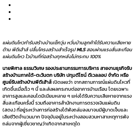
แผ่นดินไหวทำรับสร้างบ้านเช็กวุ่น หวั่นบ้านลูกค้าได้รับความเสียหาย
ด้าน พีดีเฮ้าส์ ปลื้มโครงสร้างสำเร็จรูป
MLS
สอบผ่านแรงสั่นสะเทือน
แผ่นดินไหว โวบ้านที่ก่อสร้างทุกหลังไม่กระทบ 100%
นายพิศาล ธรรมวิเศษ รองประธานกรรมการบริหาร สายงานธุรกิจรับ
สร้างบ้านภาคใต้-ตะวันตก บริษัท ปทุมดีไซน์ ดีเวลลอป จำกัด หรือ
ศูนย์รับสร้างบ้านพีดีเฮ้าส์
เปิดเผยว่า จากสถานการณ์แผ่นดินไหวที่
เกิดขึ้นเมื่อเร็ว ๆ นี้ และส่งผลกระทบต่ออาคารบ้านเรือน โดยเฉพาะ
อาคารสูงและคอนโดมิเนียมหลาย ๆ แห่งได้รับความเสียหายจากแรง
สั่นสะเทือนครั้งนี้ รวมถึงอาคารสำนักงานการตรวจเงินแผ่นดิน
(สตง.) ที่อยู่ระหว่างการก่อสร้างได้พังถล่มลงมาจนมีผู้บาดเจ็บและ
เสียชีวิตจำนวนมาก ปัจจุบันอยู่ในระหว่างสอบสวนหาสาเหตุการพัง
ถล่มจากผู้เชี่ยวชาญว่าเกิดจากสาเหตุใด