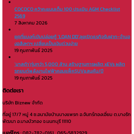
COCOCO คว้าคะแนนเต็ม 100 ประเมิน AGM Checklist
2569
7 สิงหาคม 2026
ยุคที่แบงก์เข้มปล่อยกู้ ‘LOAN DD’ลุยเปิดธุรกิจรับฝาก-จำนอ
งอสังหาฯ เปลี่ยนเป็นเงินด่วนง่าย
19 กุมภาพันธ์ 2025
‘มาสด้า’ทุ่มกว่า 5,000 ล้าน สร้างฐานการผลิต xEVs ผลิต
รถยนต์พลังงานไฟฟ้าคอมแพ็คSUVแสนคัน/ปี
19 กุมภาพันธ์ 2025
ติดต่อเรา
บริษัท Biznew จำกัด
ที่อยู่ 17/7 หมู่ 4 ซ.อนามัยบ้านบางแพรก อ.จันทร์ทองเอี่ยม ต.บางรัก
พัฒนา อ.บางบัวทอง จ.นนทบุรี 11110
เบอร์โทร
: 082-782-0161 , 065-5832929