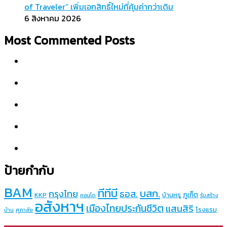
of Traveler” เพิ่มเอกสิทธิ์ใหม่ที่คุ้มค่ากว่าเดิม
6 สิงหาคม 2026
Most Commented Posts
ป้ายกำกับ
BAM
ทีทีบี
บสก.
กรุงไทย
ธอส.
ภูเก็ต
บ้านหรู
KKP
คอนโด
รับสร้าง
อสังหาฯ
เมืองไทยประกันชีวิต
แสนสิริ
โรงแรม
บ้าน
ศุภาลัย