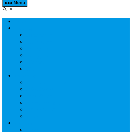
Menu
Home
Property
แวดวงอสังหาฯ
แนะนำโครงการ
สังคมธุรกิจ
ความรู้คู่บ้าน
นวัตกรรม
CSR
Marketing
วัสดุก่อสร้าง/ตกแต่ง
เครื่องใช้ไฟฟ้า
ค้าส่ง-ค้าปลีก
สุขภาพ/ความงาม
ไอที/เทคโนโลยี
รถยนต์
Economic
ธนาคาร