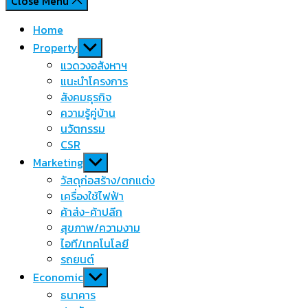
Close Menu
Home
Show
Property
sub
แวดวงอสังหาฯ
menu
แนะนำโครงการ
สังคมธุรกิจ
ความรู้คู่บ้าน
นวัตกรรม
CSR
Show
Marketing
sub
วัสดุก่อสร้าง/ตกแต่ง
menu
เครื่องใช้ไฟฟ้า
ค้าส่ง-ค้าปลีก
สุขภาพ/ความงาม
ไอที/เทคโนโลยี
รถยนต์
Show
Economic
sub
ธนาคาร