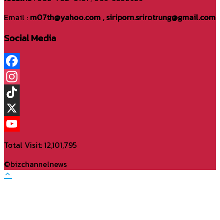
Email :
m07th@yahoo.com , siriporn.srirotrung@gmail.com
Social Media
Facebook
Instagram
TikTok
X
YouTube
Total Visit: 12,101,795
Channel
©bizchannelnews