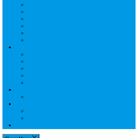
ประกัน
นวัตกรรมการเงิน
กระทรวงการคลัง
ธปท.
การเคหะแห่งชาติ
นโยบายภาครัฐฯ
Lifestyle
พักโรงแรมไหนดี
มีที่ไหนน่าเที่ยว
กิน/ดื่ม ให้สบายใจ
โปรโมชั่น
ประชาสัมพันธ์
Review
Idea
Report
บทความน่ารู้
ประเด็นร้อน
เกี่ยวกับเรา