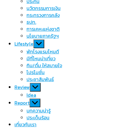
menu
ประกัน
นวัตกรรมการเงิน
กระทรวงการคลัง
ธปท.
การเคหะแห่งชาติ
นโยบายภาครัฐฯ
Show
Lifestyle
sub
พักโรงแรมไหนดี
menu
มีที่ไหนน่าเที่ยว
กิน/ดื่ม ให้สบายใจ
โปรโมชั่น
ประชาสัมพันธ์
Show
Review
sub
Idea
menu
Show
Report
sub
บทความน่ารู้
menu
ประเด็นร้อน
เกี่ยวกับเรา