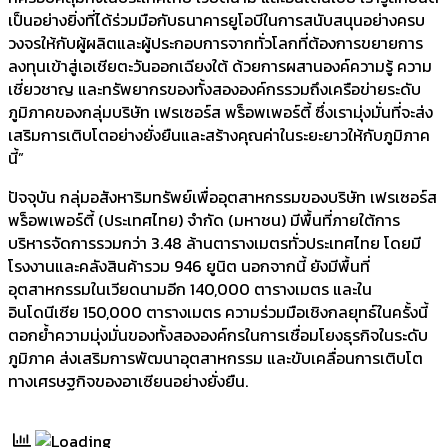
เป็นอย่างยิ่งที่ได้ร่วมมือกับธนาคารยูโอบีในการสนับสนุนอย่างครบ
วงจรให้กับผู้ผลิตและผู้ประกอบการจากทั่วโลกที่ต้องการขยายการ
ลงทุนเข้าสู่เอเชียตะวันออกเฉียงใต้ ด้วยการผสานองค์ความรู้ ความ
เชี่ยวชาญ และทรัพยากรของทั้งสององค์กรรวมถึงเครือข่ายระดับ
ภูมิภาคของกลุ่มบริษัท เฟรเซอร์ส พร็อพเพอร์ตี้ ซึ่งเรามุ่งมั่นที่จะส่ง
เสริมการเติบโตอย่างยั่งยืนและสร้างคุณค่าในระยะยาวให้กับภูมิภาค
นี้”
ปัจจุบัน กลุ่มอสังหาริมทรัพย์เพื่ออุตสาหกรรมของบริษัท เฟรเซอร์ส
พร็อพเพอร์ตี้ (ประเทศไทย) จำกัด (มหาชน) มีพื้นที่ภายใต้การ
บริหารจัดการรวมกว่า 3.48 ล้านตารางเมตรทั่วประเทศไทย โดยมี
โรงงานและคลังสินค้ารวม 946 ยูนิต นอกจากนี้ ยังมีพื้นที่
อุตสาหกรรมในเวียดนามอีก 140,000 ตารางเมตร และใน
อินโดนีเซีย 150,000 ตารางเมตร ความร่วมมือเชิงกลยุทธ์ในครั้งนี้
ตอกย้ำความมุ่งมั่นของทั้งสององค์กรในการเชื่อมโยงธุรกิจในระดับ
ภูมิภาค ส่งเสริมการพัฒนาอุตสาหกรรม และขับเคลื่อนการเติบโต
ทางเศรษฐกิจของอาเซียนอย่างยั่งยืน.