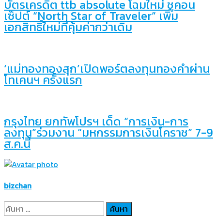
บัตรเครดิต ttb absolute โฉมใหม่ ชูคอน
เซ็ปต์ “North Star of Traveler” เพิ่ม
เอกสิทธิ์ใหม่ที่คุ้มค่ากว่าเดิม
‘แม่ทองทองสุก’เปิดพอร์ตลงทุนทองคำผ่าน
โทเคนฯ ครั้งแรก
กรุงไทย ยกทัพโปรฯ เด็ด “การเงิน-การ
ลงทุน”ร่วมงาน “มหกรรมการเงินโคราช” 7-9
ส.ค.นี้
bizchan
ค้นหา