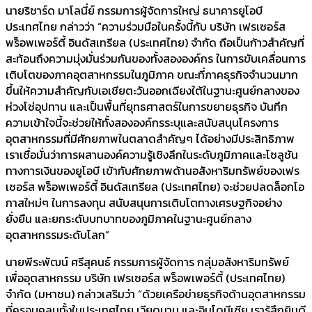
นายริชาร์ด มาโลนี่ย์ กรรมการผู้จัดการใหญ่ ธนาคารยูโอบี
ประเทศไทย กล่าวว่า “ความร่วมมือในครั้งนี้กับ บริษัท เฟรเซอร์ส
พร็อพเพอร์ตี้ อินดัสเทรียล (ประเทศไทย) จำกัด ถือเป็นก้าวสำคัญที่
สะท้อนถึงความมุ่งมั่นร่วมกันของทั้งสององค์กร ในการขับเคลื่อนการ
เติบโตของภาคอุตสาหกรรมในภูมิภาค ขณะที่ภาคธุรกิจจำนวนมาก
ขึ้นให้ความสำคัญกับเอเชียตะวันออกเฉียงใต้ในฐานะศูนย์กลางของ
ห่วงโซ่อุปทาน และเป็นพื้นที่ยุทธศาสตร์ในการขยายธุรกิจ บันทึก
ความเข้าใจนี้จะช่วยให้ทั้งสององค์กรระบุและสนับสนุนโครงการ
อุตสาหกรรมที่มีศักยภาพในตลาดสำคัญๆ ได้อย่างมีประสิทธิภาพ
เราเชื่อมั่นว่าการผสานองค์ความรู้เชิงลึกในระดับภูมิภาคและโซลูชัน
ทางการเงินของยูโอบี เข้ากับศักยภาพด้านอสังหาริมทรัพย์ของเฟร
เซอร์ส พร็อพเพอร์ตี้ อินดัสเทรียล (ประเทศไทย) จะช่วยปลดล็อกโอ
กาสใหม่ๆ ในการลงทุน สนับสนุนการเติบโตทางเศรษฐกิจอย่าง
ยั่งยืน และยกระดับบทบาทของภูมิภาคในฐานะศูนย์กลาง
อุตสาหกรรมระดับโลก”
นายพีระพัฒน์ ศรีสุคนธ์ กรรมการผู้จัดการ กลุ่มอสังหาริมทรัพย์
เพื่ออุตสาหกรรม บริษัท เฟรเซอร์ส พร็อพเพอร์ตี้ (ประเทศไทย)
จำกัด (มหาชน) กล่าวเสริมว่า “ด้วยเครือข่ายธุรกิจด้านอุตสาหกรรม
ที่ครอบคลุมทั้งในประเทศไทย เวียดนาม และอินโดนีเซีย เรารู้สึกยินดี