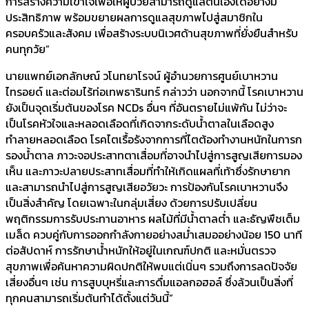
การสร้างความเข้าใจเพื่อให้ผู้ป่วยสามารถดูแลตนเองได้อย่างมี
ประสิทธิภาพ พร้อมขยายผลการดูแลสุขภาพไปสู่สมาชิกใน
ครอบครัวและสังคม เพื่อสร้างระบบนิเวศด้านสุขภาพที่ยั่งยืนสำหรับ
คนทุกวัย”
นายแพทย์เอกลักษณ์ วโนทยาโรจน์ ผู้อำนวยการศูนย์เบาหวาน
ไทรอยด์ และต่อมไร้ท่อเทพธารินทร์ กล่าวว่า นอกจากนี้ โรคเบาหวาน
ยังเป็นจุดเริ่มต้นของโรค NCDs อื่นๆ ที่อันตรายไม่แพ้กัน ไม่ว่าจะ
เป็นโรคหัวใจและหลอดเลือดที่เกิดจากระดับน้ำตาลในเลือดสูง
ทำลายหลอดเลือด โรคไตเรื้อรังจากการที่ไตต้องทำงานหนักในการก
รองน้ำตาล ภาวะจอประสาทตาเสื่อมที่อาจนำไปสู่การสูญเสียการมอง
เห็น และภาวะปลายประสาทเสื่อมที่ทำให้เกิดแผลที่เท้าซึ่งรักษายาก
และสามารถนำไปสู่การสูญเสียอวัยวะ การป้องกันโรคเบาหวานจึง
เป็นสิ่งสำคัญ โดยเฉพาะในกลุ่มเสี่ยง ด้วยการปรับเปลี่ยน
พฤติกรรมการรับประทานอาหาร ผลไม้ที่มีน้ำตาลต่ำ และธัญพืชเต็ม
เมล็ด ควบคู่กับการออกกำลังกายอย่างสม่ำเสมออย่างน้อย 150 นาที
ต่อสัปดาห์ การรักษาน้ำหนักให้อยู่ในเกณฑ์ปกติ และหมั่นตรวจ
สุขภาพเพื่อค้นหาความผิดปกติให้พบแต่เนิ่นๆ รวมถึงการลดปัจจัย
เสี่ยงอื่นๆ เช่น การสูบบุหรี่และการดื่มแอลกอฮอล์ ซึ่งล้วนเป็นสิ่งที่
ทุกคนสามารถเริ่มต้นทำได้ตั้งแต่วันนี้”