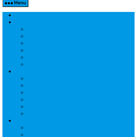
Menu
Home
Property
แวดวงอสังหาฯ
แนะนำโครงการ
สังคมธุรกิจ
ความรู้คู่บ้าน
นวัตกรรม
CSR
Marketing
วัสดุก่อสร้าง/ตกแต่ง
เครื่องใช้ไฟฟ้า
ค้าส่ง-ค้าปลีก
สุขภาพ/ความงาม
ไอที/เทคโนโลยี
รถยนต์
Economic
ธนาคาร
ประกัน