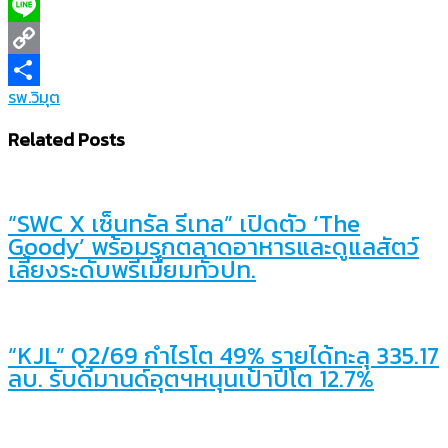
X
Line
Copy
รพ.วิมุต
Link
Share
Related Posts
“SWC X เซ็นทรัล รีเทล” เปิดตัว ‘The
Goody’ พร้อมรุกตลาดอาหารและดูแลสัตว์
เลี้ยงระดับพรีเมี่ยมทั่วปท.
“KJL” Q2/69 กำไรโต 49% รายได้ทะลุ 335.17
ลบ. รับดีมานด์อุตฯหนุนเป้าปีโต 12.7%