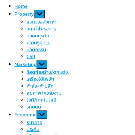
Home
Show
Property
sub
แวดวงอสังหาฯ
menu
แนะนำโครงการ
สังคมธุรกิจ
ความรู้คู่บ้าน
นวัตกรรม
CSR
Show
Marketing
sub
วัสดุก่อสร้าง/ตกแต่ง
menu
เครื่องใช้ไฟฟ้า
ค้าส่ง-ค้าปลีก
สุขภาพ/ความงาม
ไอที/เทคโนโลยี
รถยนต์
Show
Economic
sub
ธนาคาร
menu
ประกัน