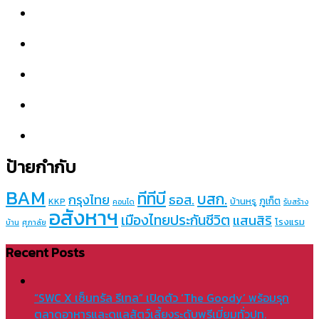
ป้ายกำกับ
BAM
ทีทีบี
บสก.
กรุงไทย
ธอส.
ภูเก็ต
บ้านหรู
KKP
คอนโด
รับสร้าง
อสังหาฯ
เมืองไทยประกันชีวิต
แสนสิริ
โรงแรม
บ้าน
ศุภาลัย
Recent Posts
“SWC X เซ็นทรัล รีเทล” เปิดตัว ‘The Goody’ พร้อมรุก
ตลาดอาหารและดูแลสัตว์เลี้ยงระดับพรีเมี่ยมทั่วปท.