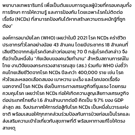
พยาบาลเทพธารินทร์ เพื่อเป็นต้นแบบการดูแลผู้ป่วยที่ครอบคลุมทั้ง
การรักษา การให้ความรู้ และการป้องกัน โดยเฉพาะโรคไม่ติดต่อ
เรื้อรัง (NCDs) ที่สามารถป้องกันได้หากสร้างความตระหนักรู้ที่ถูก
ต้อง”
องค์การอนามัยโลก (WHO) เผยว่าในปี 2021 โรค NCDs คร่าชีวิต
ประชากรทั่วโลกอย่างน้อย 43 ล้านคน โดยมีประชากร 18 ล้านคนที่
เสียชีวิตจากกลุ่มโรคดังกล่าวก่อนอายุ 70 ปี กลุ่มโรคดังกล่าว จึง
ถือว่าเป็นหนึ่งใน “ภัยเงียบของคนวัยทำงาน” สำหรับสถานการณ์ใน
ไทย งานวิจัยของกระทรวงสาธารณสุข (สธ.) ร่วมกับ WHO บ่งชี้ว่า
คนไทยเสียชีวิตจากโรค NCDs ปีละกว่า 400,000 ราย เช่น โรค
หัวใจและหลอดเลือดสมอง เบาหวาน มะเร็ง และโรคปอดเรื้อรัง
นอกจากนี้ โรค NCDs ยังเป็นภาระทางเศรษฐกิจที่รุนแรง โดยกรม
ควบคุมโรค เผยว่าโรค NCDs ก่อให้เกิดความสูญเสียทางเศรษฐกิจ
ต่อประเทศไทยถึง 1.6 ล้านล้านบาทต่อปี คิดเป็น 9.7% ของ GDP
ล่าสุด สธ. จึงประกาศให้การต่อสู้กับโรค NCDs เป็นหนึ่งในวาระแห่ง
ชาติ พร้อมเสนอให้ทุกภาคส่วนร่วมป้องกันการป่วยก่อนเป็นโรคและ
ส่งเสริมความเข้าใจเกี่ยวกับสุขภาพที่ดี พร้อมหาทางแก้ไขให้ตรง
สาเหตุ