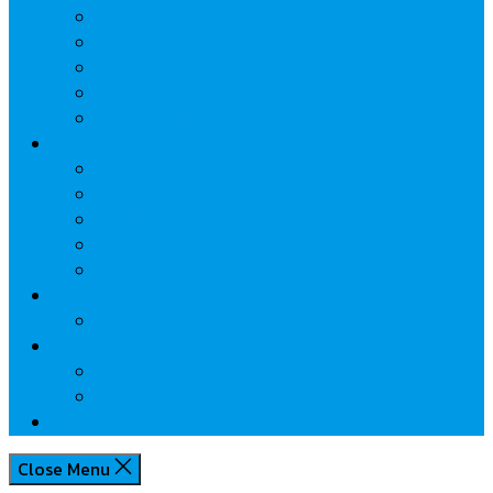
นวัตกรรมการเงิน
กระทรวงการคลัง
ธปท.
การเคหะแห่งชาติ
นโยบายภาครัฐฯ
Lifestyle
พักโรงแรมไหนดี
มีที่ไหนน่าเที่ยว
กิน/ดื่ม ให้สบายใจ
โปรโมชั่น
ประชาสัมพันธ์
Review
Idea
Report
บทความน่ารู้
ประเด็นร้อน
เกี่ยวกับเรา
Close Menu