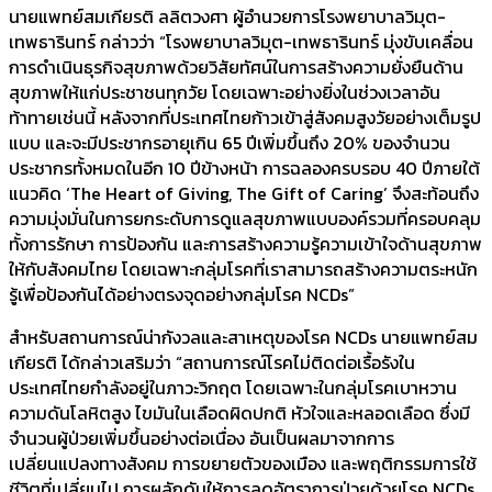
นายแพทย์สมเกียรติ ลลิตวงศา ผู้อำนวยการโรงพยาบาลวิมุต-
เทพธารินทร์ กล่าวว่า “โรงพยาบาลวิมุต-เทพธารินทร์ มุ่งขับเคลื่อน
การดำเนินธุรกิจสุขภาพด้วยวิสัยทัศน์ในการสร้างความยั่งยืนด้าน
สุขภาพให้แก่ประชาชนทุกวัย โดยเฉพาะอย่างยิ่งในช่วงเวลาอัน
ท้าทายเช่นนี้ หลังจากที่ประเทศไทยก้าวเข้าสู่สังคมสูงวัยอย่างเต็มรูป
แบบ และจะมีประชากรอายุเกิน 65 ปีเพิ่มขึ้นถึง 20% ของจำนวน
ประชากรทั้งหมดในอีก 10 ปีข้างหน้า การฉลองครบรอบ 40 ปีภายใต้
แนวคิด ‘The Heart of Giving, The Gift of Caring’ จึงสะท้อนถึง
ความมุ่งมั่นในการยกระดับการดูแลสุขภาพแบบองค์รวมที่ครอบคลุม
ทั้งการรักษา การป้องกัน และการสร้างความรู้ความเข้าใจด้านสุขภาพ
ให้กับสังคมไทย โดยเฉพาะกลุ่มโรคที่เราสามารถสร้างความตระหนัก
รู้เพื่อป้องกันได้อย่างตรงจุดอย่างกลุ่มโรค NCDs”
สำหรับสถานการณ์น่ากังวลและสาเหตุของโรค NCDs นายแพทย์สม
เกียรติ ได้กล่าวเสริมว่า “สถานการณ์โรคไม่ติดต่อเรื้อรังใน
ประเทศไทยกำลังอยู่ในภาวะวิกฤต โดยเฉพาะในกลุ่มโรคเบาหวาน
ความดันโลหิตสูง ไขมันในเลือดผิดปกติ หัวใจและหลอดเลือด ซึ่งมี
จำนวนผู้ป่วยเพิ่มขึ้นอย่างต่อเนื่อง อันเป็นผลมาจากการ
เปลี่ยนแปลงทางสังคม การขยายตัวของเมือง และพฤติกรรมการใช้
ชีวิตที่เปลี่ยนไป การผลักดันให้การลดอัตราการป่วยด้วยโรค NCDs