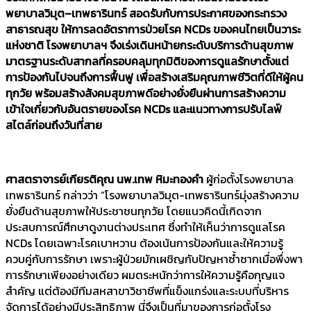
พยาบาลวิมุต–เทพธารินทร์ สอดรับกับการประกาศของกระทรวง
สาธารณสุข ให้การลดอัตราการป่วยโรค NCDs ของคนไทยเป็นวาระ
แห่งชาติ โรงพยาบาลฯ จึงเร่งเดินหน้ายกระดับบริการด้านสุขภาพ
มาตรฐานระดับสากลที่ครอบคลุมทุกมิติของการดูแลรักษาตั้งแต่
การป้องกันไปจนถึงการฟื้นฟู เพื่อสร้างเสริมคุณภาพชีวิตที่ดีให้ผู้คน
ทุกวัย พร้อมสร้างสังคมสุขภาพดีอย่างยั่งยืนผ่านการสร้างความ
เข้าใจเกี่ยวกับอันตรายของโรค NCDs และแนวทางการปรับไลฟ์
สไตล์ก่อนถึงวันที่สาย
ศาสตราจารย์เกียรติคุณ นพ.เทพ หิมะทองคำ
ผู้ก่อตั้งโรงพยาบาล
เทพธารินทร์ กล่าวว่า “โรงพยาบาลวิมุต-เทพธารินทร์มุ่งสร้างความ
ยั่งยืนด้านสุขภาพให้ประชาชนทุกวัย โดยแนวคิดนี้เกิดจาก
ประสบการณ์ศึกษาดูงานต่างประเทศ ซึ่งทำให้เห็นว่าการดูแลโรค
NCDs โดยเฉพาะโรคเบาหวาน ต้องเน้นการป้องกันและให้ความรู้
ควบคู่กับการรักษา เพราะผู้ป่วยมักเผชิญกับปัญหาซ้ำซากเมื่อพึ่งพา
การรักษาเพียงอย่างเดียว ผมตระหนักว่าการให้ความรู้คือกุญแจ
สำคัญ แต่ต้องมีทีมสหสาขาวิชาชีพที่แข็งแกร่งและระบบที่บริหาร
จัดการได้อย่างมีประสิทธิภาพ นี่จึงเป็นที่มาของการก่อตั้งโรง