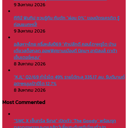
9 สิงหาคม 2026
ทีทีบี ฟินทิป ชวนรู้ทัน กับดัก “ผ่อน 0%” ของบัตรเครดิต รู้
ก่อนแบกหนี้!
9 สิงหาคม 2026
อสังหาฯไทย ครึ่งหลังปี69 “ค้าปลีกดี คอนโดฯหรูโต บ้าน
เดี่ยวสต็อกลด ออฟฟิศชานเมืองดี นิคมฯ อานิสงส์ ดาต้า
เซ็นเตอร์หนุน”
8 สิงหาคม 2026
“KJL” Q2/69 กำไรโต 49% รายได้ทะลุ 335.17 ลบ. รับดีมานด์
อุตฯหนุนเป้าปีโต 12.7%
8 สิงหาคม 2026
Most Commented
“SWC X เซ็นทรัล รีเทล” เปิดตัว ‘The Goody’ พร้อมรุก
ตลาดอาหารและดูแลสัตว์เลี้ยงระดับพรีเมี่ยมทั่วปท.