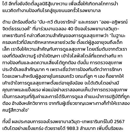
ได้ อีกทั้งยังจัดตั้งมูลนิธิสู้เบาหวาน เพื่อเอื้อให้เกิดกลไกการนำ
แนวคิดทำงานป้องกันโรคสู่ชุมชนนอกรั้วโรงพยาบาล
ด้าน นักร้องชื่อดัง “บีม-กวี ตันจรารักษ์” และภรรยา “ออย-อฏิพรณ์
จิตต์ธรรมวงศ์” ที่มาร่วมงานฉลอง 40 ปีของโรงพยาบาลวิมุต-
เทพธารินทร์ กล่าวถึงความสำคัญของการดูแลสุขภาพว่า “ในฐานะ
ครอบครัวที่มีสมาชิกหลากหลายช่วงวัย ตั้งแต่ผู้สูงอายุจนถึงเด็ก
เล็ก เราจึงให้ความสำคัญกับการดูแลสุขภาพ โดยเริ่มต้นจากตัวเรา
เองที่ต้องมีความรู้ เข้าใจปัญหา เข้าใจไลฟ์สไตล์ที่แตกต่างกัน หา
ทางป้องกันและลดความเสี่ยงได้ถูกต้อง ดังนั้น การตรวจสุขภาพ
ประจำปีเลยสำคัญมาก ๆ เพราะเชื่อว่าการป้องกันดีกว่าการรักษา
โดยเฉพาะสำหรับผู้สูงอายุในครอบครัว ขณะที่ลูก ๆ เอง ก็อยากให้
เค้าเข้าใจการดูแลสุขภาพตั้งแต่อายุยังน้อย จะได้เติบโตอย่างมี
คุณภาพและแข็งแรง พ่อแม่อย่างเราสองคนเห็นว่าการตรวจสุขภาพ
เป็นการลงทุนที่คุ้มค่าและการได้รับการดูแล คำแนะนำการปฏิบัติที่ถูก
ต้อง อ้างอิงหลักวิชาการ จากทีมผู้เชี่ยวชาญเฉพาะทางก็ทำให้เราสอง
คนรู้สึกวางใจ”
ทั้งนี้ ผลประกอบการของโรงพยาบาลวิมุต-เทพธารินทร์ในปี 2567
เติบโตอย่างแข็งแกร่ง ด้วยรายได้ 988.3 ล้านบาท เพิ่มขึ้นร้อยละ