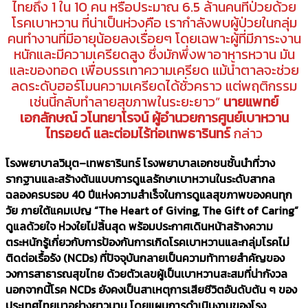
ไทยถึง 1 ใน 10 คน หรือประมาณ 6.5 ล้านคนที่ป่วยด้วย
โรคเบาหวาน ที่น่าเป็นห่วงคือ เรากำลังพบผู้ป่วยในกลุ่ม
คนทำงานที่มีอายุน้อยลงเรื่อยๆ โดยเฉพาะผู้ที่มีภาระงาน
หนักและมีความเครียดสูง ซึ่งมักพึ่งพาอาหารหวาน มัน
และของทอด เพื่อบรรเทาความเครียด แม้น้ำตาลจะช่วย
ลดระดับฮอร์โมนความเครียดได้ชั่วคราว แต่พฤติกรรม
เช่นนี้กลับทำลายสุขภาพในระยะยาว”
นายแพทย์
เอกลักษณ์ วโนทยาโรจน์ ผู้อำนวยการศูนย์เบาหวาน
ไทรอยด์ และต่อมไร้ท่อเทพธารินทร์
กล่าว
โรงพยาบาลวิมุต–เทพธารินทร์ โรงพยาบาลเอกชนชั้นนำที่วาง
รากฐานและสร้างต้นแบบการดูแลรักษาเบาหวานในระดับสากล
ฉลองครบรอบ 40 ปีแห่งความสำเร็จในการดูแลสุขภาพของคนทุก
วัย ภายใต้แคมเปญ “The Heart of Giving, The Gift of Caring”
ดูแลด้วยใจ ห่วงใยไม่สิ้นสุด พร้อมประกาศเดินหน้าสร้างความ
ตระหนักรู้เกี่ยวกับการป้องกันการเกิดโรคเบาหวานและกลุ่มโรคไม่
ติดต่อเรื้อรัง (NCDs) ที่ปัจจุบันกลายเป็นความท้าทายสำคัญของ
วงการสาธารณสุขไทย ด้วยตัวเลขผู้เป็นเบาหวานสะสมที่น่ากังวล
นอกจากนี้โรค NCDs ยังคงเป็นสาเหตุการเสียชีวิตอันดับต้น ๆ ของ
ประเทศไทยมาอย่างยาวนาน โดยแผนการดำเนินงานของโรง