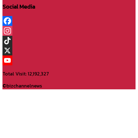
Social Media
Facebook
Instagram
TikTok
X
YouTube
Total Visit: 12,192,327
Channel
©bizchannelnews