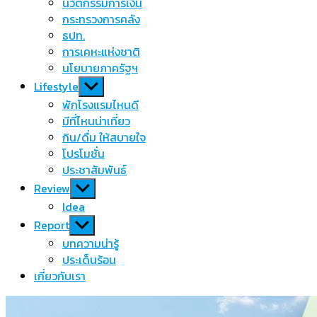
นวัตกรรมการเงิน
กระทรวงการคลัง
ธปท.
การเคหะแห่งชาติ
นโยบายภาครัฐฯ
Show
Lifestyle
sub
พักโรงแรมไหนดี
menu
มีที่ไหนน่าเที่ยว
กิน/ดื่ม ให้สบายใจ
โปรโมชั่น
ประชาสัมพันธ์
Show
Review
sub
Idea
menu
Show
Report
sub
บทความน่ารู้
menu
ประเด็นร้อน
เกี่ยวกับเรา