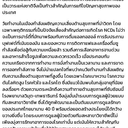
เป็นวาระแห่งชาติจึงเป็นก้าวสำคัญในการแก้ไขปัญหาสุขภาพของ
ประเทศ
วัยทำงานในเมืองกำลังเผชิญความเสี่ยงด้านสุขภาพที่น่าวิตก โดย
เฉพาะพฤติกรรมที่เป็นปัจจัยเสี่ยงสำคัญต่อการเกิดโรค NCDs ไม่ว่า
จะเป็นการปาร์ตี้ที่มักมาพร้อมกับการดื่มแอลกอฮอล์ การรับประทาน
บุฟเฟต์ที่เน้นของมัน และของหวาน การติดกาแฟและเครื่องดื่มชู
กำลังเพื่อต่อสู้กับความเหนื่อยล้า รวมถึงการเลือกอาหารจานด่วน
และอาหารสำเร็จรูปเพื่อความสะดวกรวดเร็ว เมื่อประกอบกับ
ความเครียดจากการทำงาน การนั่งทำงานเป็นเวลานาน และการขาด
การออกกำลังกาย จึงไม่น่าแปลกใจที่พบว่าคนวัยทำงานกำลังเผชิญ
กับความเสี่ยงด้านสุขภาพที่สูงขึ้น โดยเฉพาะโรคเบาหวาน โรคความ
ดันโลหิตสูง โรคหัวใจ และโรคไต ซึ่งมีแนวโน้มพบในกลุ่มอายุที่น้อย
ลงเรื่อยๆ ด้วยความตระหนักถึงความท้าทายด้านสุขภาพที่ซับซ้อนนี้
โรงพยาบาลวิมุต-เทพธารินทร์ จึงมุ่งมั่นนำระบบการดูแลผู้ป่วยแบบ
ทีมสหสาขาวิชาชีพ ซึ่งได้ถูกพัฒนาและเป็นต้นแบบการดูแลรักษา
ของประเทศไทยมานาน 40 ปี พร้อมต่อยอดสร้างประโยชน์ได้กว้าง
ขวางยิ่งขึ้น โดยระบบการดูแลผู้ป่วยด้วยทีมสหสาขาวิชาชีพนี้ไม่
เพียงมุ่งการรักษาอาการของโรคเท่านั้น แต่เน้นให้ความสำคัญกับ