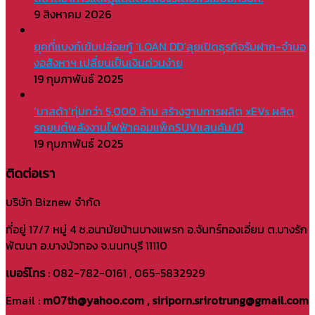
9 สิงหาคม 2026
ยุคที่แบงก์เข้มปล่อยกู้ ‘LOAN DD’ลุยเปิดธุรกิจรับฝาก-จำนอ
งอสังหาฯ เปลี่ยนเป็นเงินด่วนง่าย
19 กุมภาพันธ์ 2025
‘มาสด้า’ทุ่มกว่า 5,000 ล้าน สร้างฐานการผลิต xEVs ผลิต
รถยนต์พลังงานไฟฟ้าคอมแพ็คSUVแสนคัน/ปี
19 กุมภาพันธ์ 2025
ติดต่อเรา
บริษัท Biznew จำกัด
ที่อยู่ 17/7 หมู่ 4 ซ.อนามัยบ้านบางแพรก อ.จันทร์ทองเอี่ยม ต.บางรัก
พัฒนา อ.บางบัวทอง จ.นนทบุรี 11110
เบอร์โทร
: 082-782-0161 , 065-5832929
Email :
m07th@yahoo.com , siriporn.srirotrung@gmail.com