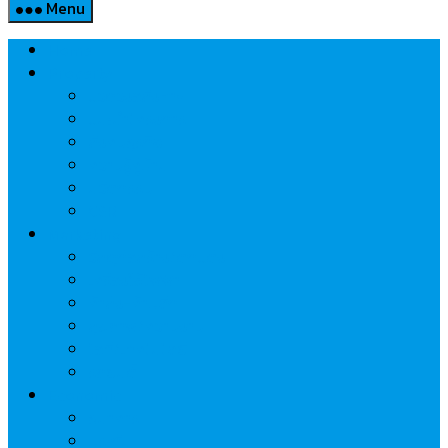
Menu
Home
Property
แวดวงอสังหาฯ
แนะนำโครงการ
สังคมธุรกิจ
ความรู้คู่บ้าน
นวัตกรรม
CSR
Marketing
วัสดุก่อสร้าง/ตกแต่ง
เครื่องใช้ไฟฟ้า
ค้าส่ง-ค้าปลีก
สุขภาพ/ความงาม
ไอที/เทคโนโลยี
รถยนต์
Economic
ธนาคาร
ประกัน