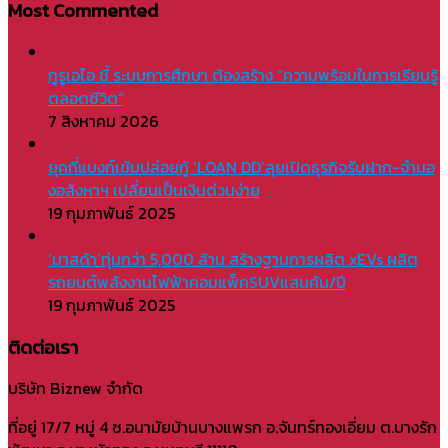
Most Commented
กูรูเอไอ ชี้ ระบบการศึกษา ต้องสร้าง “ความพร้อมในการเรียนรู้
ตลอดชีวิต”
7 สิงหาคม 2026
ยุคที่แบงก์เข้มปล่อยกู้ ‘LOAN DD’ลุยเปิดธุรกิจรับฝาก-จำนอ
งอสังหาฯ เปลี่ยนเป็นเงินด่วนง่าย
19 กุมภาพันธ์ 2025
‘มาสด้า’ทุ่มกว่า 5,000 ล้าน สร้างฐานการผลิต xEVs ผลิต
รถยนต์พลังงานไฟฟ้าคอมแพ็คSUVแสนคัน/ปี
19 กุมภาพันธ์ 2025
ติดต่อเรา
บริษัท Biznew จำกัด
ที่อยู่ 17/7 หมู่ 4 ซ.อนามัยบ้านบางแพรก อ.จันทร์ทองเอี่ยม ต.บางรัก