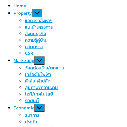
Home
Show
Property
sub
แวดวงอสังหาฯ
menu
แนะนำโครงการ
สังคมธุรกิจ
ความรู้คู่บ้าน
นวัตกรรม
CSR
Show
Marketing
sub
วัสดุก่อสร้าง/ตกแต่ง
menu
เครื่องใช้ไฟฟ้า
ค้าส่ง-ค้าปลีก
สุขภาพ/ความงาม
ไอที/เทคโนโลยี
รถยนต์
Show
Economic
sub
ธนาคาร
menu
ประกัน