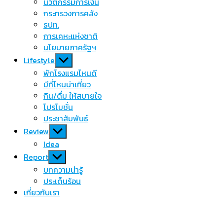
นวัตกรรมการเงิน
กระทรวงการคลัง
ธปท.
การเคหะแห่งชาติ
นโยบายภาครัฐฯ
Show
Lifestyle
sub
พักโรงแรมไหนดี
menu
มีที่ไหนน่าเที่ยว
กิน/ดื่ม ให้สบายใจ
โปรโมชั่น
ประชาสัมพันธ์
Show
Review
sub
Idea
menu
Show
Report
sub
บทความน่ารู้
menu
ประเด็นร้อน
เกี่ยวกับเรา