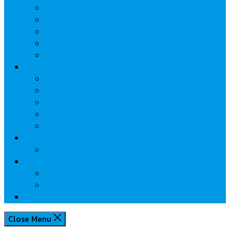
นวัตกรรมการเงิน
กระทรวงการคลัง
ธปท.
การเคหะแห่งชาติ
นโยบายภาครัฐฯ
Lifestyle
พักโรงแรมไหนดี
มีที่ไหนน่าเที่ยว
กิน/ดื่ม ให้สบายใจ
โปรโมชั่น
ประชาสัมพันธ์
Review
Idea
Report
บทความน่ารู้
ประเด็นร้อน
เกี่ยวกับเรา
Close Menu