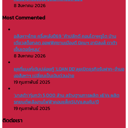
8 สิงหาคม 2026
Most Commented
อสังหาฯไทย ครึ่งหลังปี69 “ค้าปลีกดี คอนโดฯหรูโต บ้าน
เดี่ยวสต็อกลด ออฟฟิศชานเมืองดี นิคมฯ อานิสงส์ ดาต้า
เซ็นเตอร์หนุน”
8 สิงหาคม 2026
ยุคที่แบงก์เข้มปล่อยกู้ ‘LOAN DD’ลุยเปิดธุรกิจรับฝาก-จำนอ
งอสังหาฯ เปลี่ยนเป็นเงินด่วนง่าย
19 กุมภาพันธ์ 2025
‘มาสด้า’ทุ่มกว่า 5,000 ล้าน สร้างฐานการผลิต xEVs ผลิต
รถยนต์พลังงานไฟฟ้าคอมแพ็คSUVแสนคัน/ปี
19 กุมภาพันธ์ 2025
ติดต่อเรา