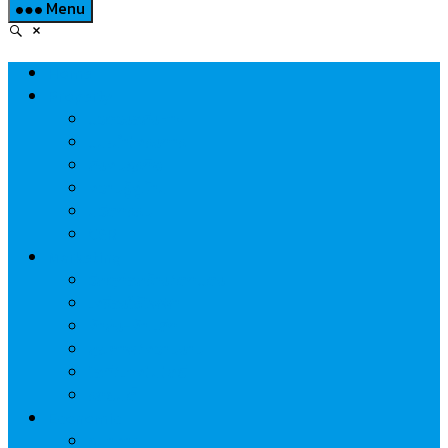
Menu
Home
Property
แวดวงอสังหาฯ
แนะนำโครงการ
สังคมธุรกิจ
ความรู้คู่บ้าน
นวัตกรรม
CSR
Marketing
วัสดุก่อสร้าง/ตกแต่ง
เครื่องใช้ไฟฟ้า
ค้าส่ง-ค้าปลีก
สุขภาพ/ความงาม
ไอที/เทคโนโลยี
รถยนต์
Economic
ธนาคาร