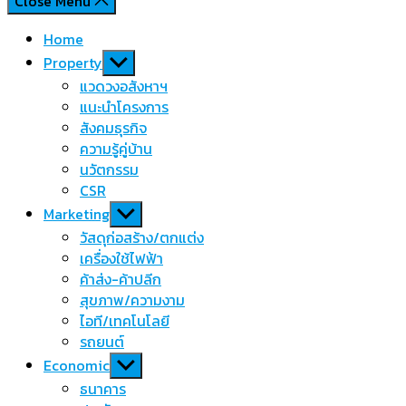
Close Menu
Home
Show
Property
sub
แวดวงอสังหาฯ
menu
แนะนำโครงการ
สังคมธุรกิจ
ความรู้คู่บ้าน
นวัตกรรม
CSR
Show
Marketing
sub
วัสดุก่อสร้าง/ตกแต่ง
menu
เครื่องใช้ไฟฟ้า
ค้าส่ง-ค้าปลีก
สุขภาพ/ความงาม
ไอที/เทคโนโลยี
รถยนต์
Show
Economic
sub
ธนาคาร