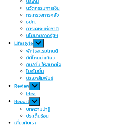
menu
ประกัน
นวัตกรรมการเงิน
กระทรวงการคลัง
ธปท.
การเคหะแห่งชาติ
นโยบายภาครัฐฯ
Show
Lifestyle
sub
พักโรงแรมไหนดี
menu
มีที่ไหนน่าเที่ยว
กิน/ดื่ม ให้สบายใจ
โปรโมชั่น
ประชาสัมพันธ์
Show
Review
sub
Idea
menu
Show
Report
sub
บทความน่ารู้
menu
ประเด็นร้อน
เกี่ยวกับเรา