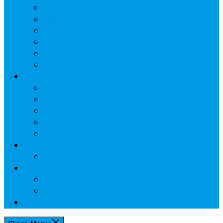
ประกัน
นวัตกรรมการเงิน
กระทรวงการคลัง
ธปท.
การเคหะแห่งชาติ
นโยบายภาครัฐฯ
Lifestyle
พักโรงแรมไหนดี
มีที่ไหนน่าเที่ยว
กิน/ดื่ม ให้สบายใจ
โปรโมชั่น
ประชาสัมพันธ์
Review
Idea
Report
บทความน่ารู้
ประเด็นร้อน
เกี่ยวกับเรา