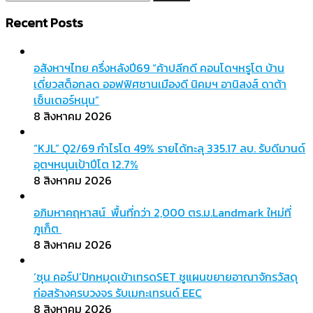
สำหรับ:
Recent Posts
อสังหาฯไทย ครึ่งหลังปี69 “ค้าปลีกดี คอนโดฯหรูโต บ้าน
เดี่ยวสต็อกลด ออฟฟิศชานเมืองดี นิคมฯ อานิสงส์ ดาต้า
เซ็นเตอร์หนุน”
8 สิงหาคม 2026
“KJL” Q2/69 กำไรโต 49% รายได้ทะลุ 335.17 ลบ. รับดีมานด์
อุตฯหนุนเป้าปีโต 12.7%
8 สิงหาคม 2026
อภิมหาคฤหาสน์ พื้นที่กว่า 2,000 ตร.ม.Landmark ใหม่ที่
ภูเก็ต
8 สิงหาคม 2026
‘ซุน คอร์ป’ปักหมุดเข้าเทรดSET ชูแผนขยายอาณาจักรวัสดุ
ก่อสร้างครบวงจร รับเมกะเทรนด์ EEC
8 สิงหาคม 2026