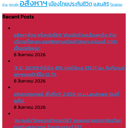
อสังหาฯ
เมืองไทยประกันชีวิต
แสนสิริ
โรงแรม
บ้าน
ศุภาลัย
Recent Posts
อสังหาฯไทย ครึ่งหลังปี69 “ค้าปลีกดี คอนโดฯหรูโต บ้าน
เดี่ยวสต็อกลด ออฟฟิศชานเมืองดี นิคมฯ อานิสงส์ ดาต้า
เซ็นเตอร์หนุน”
8 สิงหาคม 2026
“KJL” Q2/69 กำไรโต 49% รายได้ทะลุ 335.17 ลบ. รับดีมานด์
อุตฯหนุนเป้าปีโต 12.7%
8 สิงหาคม 2026
อภิมหาคฤหาสน์ พื้นที่กว่า 2,000 ตร.ม.Landmark ใหม่ที่
ภูเก็ต
8 สิงหาคม 2026
‘ซุน คอร์ป’ปักหมุดเข้าเทรดSET ชูแผนขยายอาณาจักรวัสดุ
ก่อสร้างครบวงจร รับเมกะเทรนด์ EEC