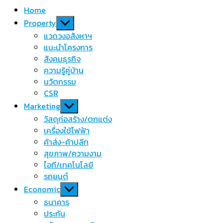
Home
Show
Property
sub
แวดวงอสังหาฯ
menu
แนะนำโครงการ
สังคมธุรกิจ
ความรู้คู่บ้าน
นวัตกรรม
CSR
Show
Marketing
sub
วัสดุก่อสร้าง/ตกแต่ง
menu
เครื่องใช้ไฟฟ้า
ค้าส่ง-ค้าปลีก
สุขภาพ/ความงาม
ไอที/เทคโนโลยี
รถยนต์
Show
Economic
sub
ธนาคาร
menu
ประกัน