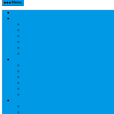
Menu
Home
Property
แวดวงอสังหาฯ
แนะนำโครงการ
สังคมธุรกิจ
ความรู้คู่บ้าน
นวัตกรรม
CSR
Marketing
วัสดุก่อสร้าง/ตกแต่ง
เครื่องใช้ไฟฟ้า
ค้าส่ง-ค้าปลีก
สุขภาพ/ความงาม
ไอที/เทคโนโลยี
รถยนต์
Economic
ธนาคาร
ประกัน