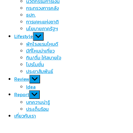
นวัตกรรมการเงิน
กระทรวงการคลัง
ธปท.
การเคหะแห่งชาติ
นโยบายภาครัฐฯ
Show
Lifestyle
sub
พักโรงแรมไหนดี
menu
มีที่ไหนน่าเที่ยว
กิน/ดื่ม ให้สบายใจ
โปรโมชั่น
ประชาสัมพันธ์
Show
Review
sub
Idea
menu
Show
Report
sub
บทความน่ารู้
menu
ประเด็นร้อน
เกี่ยวกับเรา