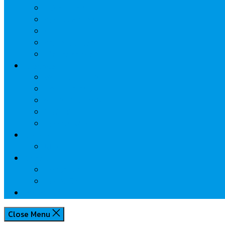
นวัตกรรมการเงิน
กระทรวงการคลัง
ธปท.
การเคหะแห่งชาติ
นโยบายภาครัฐฯ
Lifestyle
พักโรงแรมไหนดี
มีที่ไหนน่าเที่ยว
กิน/ดื่ม ให้สบายใจ
โปรโมชั่น
ประชาสัมพันธ์
Review
Idea
Report
บทความน่ารู้
ประเด็นร้อน
เกี่ยวกับเรา
Close Menu