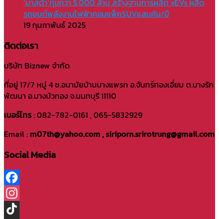
‘มาสด้า’ทุ่มกว่า 5,000 ล้าน สร้างฐานการผลิต xEVs ผลิต
รถยนต์พลังงานไฟฟ้าคอมแพ็คSUVแสนคัน/ปี
19 กุมภาพันธ์ 2025
ติดต่อเรา
บริษัท Biznew จำกัด
ที่อยู่ 17/7 หมู่ 4 ซ.อนามัยบ้านบางแพรก อ.จันทร์ทองเอี่ยม ต.บางรัก
พัฒนา อ.บางบัวทอง จ.นนทบุรี 11110
เบอร์โทร
: 082-782-0161 , 065-5832929
Email :
m07th@yahoo.com , siriporn.srirotrung@gmail.com
Social Media
Facebook
Instagram