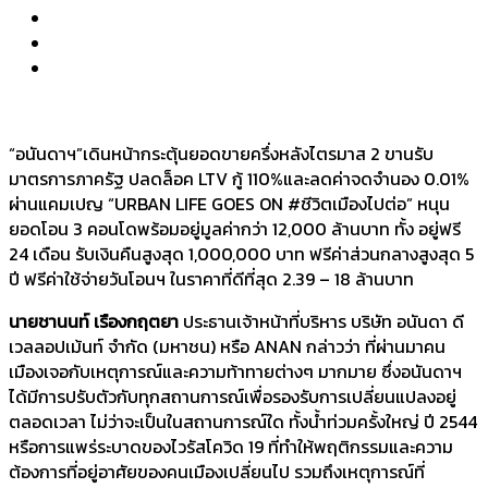
“อนันดาฯ”เดินหน้ากระตุ้นยอดขายครึ่งหลังไตรมาส 2 ขานรับ
มาตรการภาครัฐ ปลดล็อค LTV กู้ 110%และลดค่าจดจำนอง 0.01%
ผ่านแคมเปญ “URBAN LIFE GOES ON #ชีวิตเมืองไปต่อ” หนุน
ยอดโอน 3 คอนโดพร้อมอยู่มูลค่ากว่า 12,000 ล้านบาท ทั้ง อยู่ฟรี
24 เดือน รับเงินคืนสูงสุด 1,000,000 บาท ฟรีค่าส่วนกลางสูงสุด 5
ปี ฟรีค่าใช้จ่ายวันโอนฯ ในราคาที่ดีที่สุด 2.39 – 18 ล้านบาท
นายชานนท์ เรืองกฤตยา
ประธานเจ้าหน้าที่บริหาร บริษัท อนันดา ดี
เวลลอปเม้นท์ จำกัด (มหาชน) หรือ ANAN กล่าวว่า ที่ผ่านมาคน
เมืองเจอกับเหตุการณ์และความท้าทายต่างๆ มากมาย ซึ่งอนันดาฯ
ได้มีการปรับตัวกับทุกสถานการณ์เพื่อรองรับการเปลี่ยนแปลงอยู่
ตลอดเวลา ไม่ว่าจะเป็นในสถานการณ์ใด ทั้งน้ำท่วมครั้งใหญ่ ปี 2544
หรือการแพร่ระบาดของไวรัสโควิด 19 ที่ทำให้พฤติกรรมและความ
ต้องการที่อยู่อาศัยของคนเมืองเปลี่ยนไป รวมถึงเหตุการณ์ที่