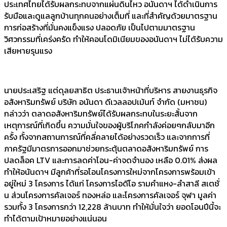
ประเทศไทยได้รับผลกระทบจากแผ่นดินไหว อนันดาฯ ได้ดำเนินการ
รับมือและดูแลลูกบ้านทุกคนอย่างเต็มที่ และที่สำคัญด้วยมาตรฐาน
การก่อสร้างที่มั่นคงแข็งแรง ปลอดภัย เป็นไปตามมาตรฐาน
วิศวกรรมที่เคร่งครัด ทำให้คอนโดมิเนียมของอนันดาฯ ไม่ได้รับความ
เสียหายรุนแรง
นายประเสริฐ แต่ดุลยสาธิต ประธานเจ้าหน้าที่บริหาร สายงานธุรกิจ
อสังหาริมทรัพย์ บริษัท อนันดา ดีเวลลอปเม้นท์ จำกัด (มหาชน)
กล่าวว่า ตลาดอสังหาริมทรัพย์ได้รับผลกระทบในระยะสั้นจาก
เหตุการณ์ที่เกิดขึ้น ความมั่นใจของผู้บริโภคกำลังค่อยๆกลับมาอีก
ครั้ง ทั้งจากสถานการณ์ที่คลี่คลายได้อย่างรวดเร็ว และจากการที่
ภาครัฐมีมาตรการออกมาช่วยกระตุ้นตลาดอสังหาริมทรัพย์ การ
ปลดล็อค LTV และการลดค่าโอน-ค่าจดจำนอง เหลือ 0.01% ส่งผล
ทำให้อนันดาฯ มีลูกค้าที่รอโอนโครงการใหม่จากโครงการพร้อมเข้า
อยู่ใหม่ 3 โครงการ ได้แก่ โครงการไอดีโอ รามคำแหง-ลำสาลี สเตชั่
น ส่วนโครงการคัลเจอร์ ทองหล่อ และโครงการคัลเจอร์ จุฬา มูลค่า
รวมทั้ง 3 โครงการกว่า 12,228 ล้านบาท ทำให้มั่นใจว่า ยอดโอนปีนี้จะ
ทำได้ตามเป้าหมายอย่างแน่นอน