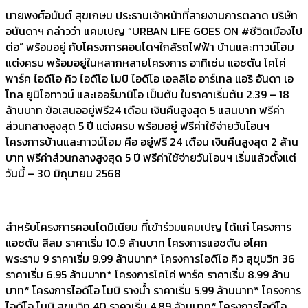
นายพงศ์อนันต์ สุขเกษม ประธานเจ้าหน้าที่สายงานการตลาด บริษัท
อนันดาฯ กล่าวว่า แคมเปญ “URBAN LIFE GOES ON #ชีวิตเมืองไป
ต่อ” พร้อมอยู่ กับโครงการคอนโดฯใกล้รถไฟฟ้า บ้านและทาวน์โฮม
แต่งครบ พร้อมอยู่ในหลากหลายโครงการ อาทิเช่น แอชตัน โคโค่
พาร์ค ไอดีโอ คิว ไอดีโอ โมบิ ไอดีโอ เอลลิโอ อาร์เทล แอริ อันดา เอ
โทล ยูนิโอทาวน์ และเออร์บานิโอ เป็นต้น ในราคาเริ่มต้น 2.39 – 18
ล้านบาท ข้อเสนออยู่ฟรี24 เดือน เงินคืนสูงสุด 5 แสนบาท ฟรีค่า
ส่วนกลางสูงสุด 5 ปี แต่งครบ พร้อมอยู่ ฟรีค่าใช้จ่ายวันโอนฯ
โครงการบ้านและทาวน์โฮม คือ อยู่ฟรี 24 เดือน เงินคืนสูงสุด 2 ล้าน
บาท ฟรีค่าส่วนกลางสูงสุด 5 ปี ฟรีค่าใช้จ่ายวันโอนฯ เริ่มแล้วตั้งแต่
วันนี้ – 30 มิถุนายน 2568
สำหรับโครงการคอนโดมิเนียม ที่เข้าร่วมแคมเปญ ได้แก่ โครงการ
แอชตัน สีลม ราคาเริ่ม 10.9 ล้านบาท โครงการแอชตัน อโศก
พระราม 9 ราคาเริ่ม 9.99 ล้านบาท* โครงการไอดีโอ คิว สุขุมวิท 36
ราคาเริ่ม 6.95 ล้านบาท* โครงการโคโค่ พาร์ค ราคาเริ่ม 8.99 ล้าน
บาท* โครงการไอดีโอ โมบิ รางน้ำ ราคาเริ่ม 5.99 ล้านบาท* โครงการ
ไอดีโอ โมบิ สุขุมวิท 40 ราคาเริ่ม 4.89 ล้านบาท* โครงการไอดีโอ