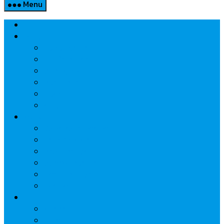
Menu
Home
Property
แวดวงอสังหาฯ
แนะนำโครงการ
สังคมธุรกิจ
ความรู้คู่บ้าน
นวัตกรรม
CSR
Marketing
วัสดุก่อสร้าง/ตกแต่ง
เครื่องใช้ไฟฟ้า
ค้าส่ง-ค้าปลีก
สุขภาพ/ความงาม
ไอที/เทคโนโลยี
รถยนต์
Economic
ธนาคาร
ประกัน