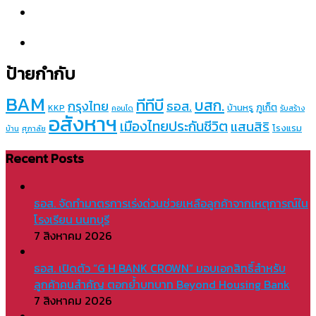
ป้ายกำกับ
BAM
ทีทีบี
บสก.
กรุงไทย
ธอส.
ภูเก็ต
บ้านหรู
KKP
คอนโด
รับสร้าง
อสังหาฯ
เมืองไทยประกันชีวิต
แสนสิริ
โรงแรม
บ้าน
ศุภาลัย
Recent Posts
ธอส. จัดทำมาตรการเร่งด่วนช่วยเหลือลูกค้าจากเหตุการณ์ใน
โรงเรียน นนทบุรี
7 สิงหาคม 2026
ธอส. เปิดตัว “G H BANK CROWN” มอบเอกสิทธิ์สำหรับ
ลูกค้าคนสำคัญ ตอกย้ำบทบาท Beyond Housing Bank
7 สิงหาคม 2026