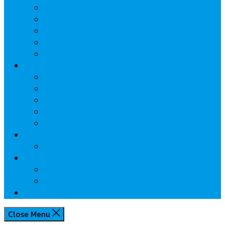
นวัตกรรมการเงิน
กระทรวงการคลัง
ธปท.
การเคหะแห่งชาติ
นโยบายภาครัฐฯ
Lifestyle
พักโรงแรมไหนดี
มีที่ไหนน่าเที่ยว
กิน/ดื่ม ให้สบายใจ
โปรโมชั่น
ประชาสัมพันธ์
Review
Idea
Report
บทความน่ารู้
ประเด็นร้อน
เกี่ยวกับเรา
Close Menu