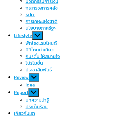
นวัตกรรมการเงิน
กระทรวงการคลัง
ธปท.
การเคหะแห่งชาติ
นโยบายภาครัฐฯ
Show
Lifestyle
sub
พักโรงแรมไหนดี
menu
มีที่ไหนน่าเที่ยว
กิน/ดื่ม ให้สบายใจ
โปรโมชั่น
ประชาสัมพันธ์
Show
Review
sub
Idea
menu
Show
Report
sub
บทความน่ารู้
menu
ประเด็นร้อน
เกี่ยวกับเรา