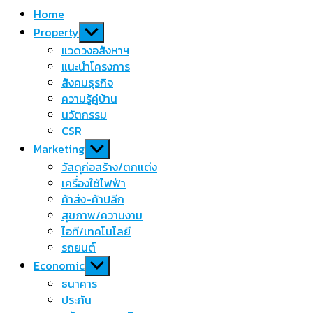
Home
Show
Property
sub
แวดวงอสังหาฯ
menu
แนะนำโครงการ
สังคมธุรกิจ
ความรู้คู่บ้าน
นวัตกรรม
CSR
Show
Marketing
sub
วัสดุก่อสร้าง/ตกแต่ง
menu
เครื่องใช้ไฟฟ้า
ค้าส่ง-ค้าปลีก
สุขภาพ/ความงาม
ไอที/เทคโนโลยี
รถยนต์
Show
Economic
sub
ธนาคาร
menu
ประกัน