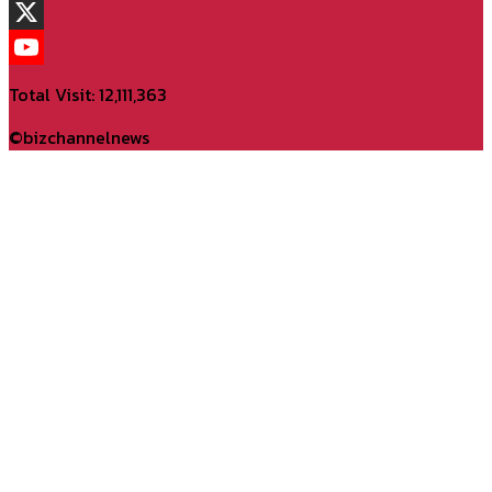
TikTok
X
YouTube
Total Visit: 12,111,363
Channel
©bizchannelnews