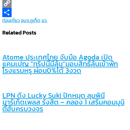
Line
Copy
ท่องเที่ยว
อบจ.ภูเก็ต
อว.
Link
Share
Related Posts
Atome ประเทศไทย จับมือ Agoda เปิด
แคมเปญ “ทริปนี้มีลุ้น”มอบสิทธิ์ลุ้นเข้าพัก
โรงแรมหรู ผ่อน0%ได้ 3งวด
LPN ดึง Lucky Suki ปักหมุด ลุมพินี
มาร์เก็ตเพลส รังสิต – คลอง 1 เสริมคอมมูนิ
ตี้ฮับครบวงจร