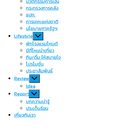
นวัตกรรมการเงิน
กระทรวงการคลัง
ธปท.
การเคหะแห่งชาติ
นโยบายภาครัฐฯ
Show
Lifestyle
sub
พักโรงแรมไหนดี
menu
มีที่ไหนน่าเที่ยว
กิน/ดื่ม ให้สบายใจ
โปรโมชั่น
ประชาสัมพันธ์
Show
Review
sub
Idea
menu
Show
Report
sub
บทความน่ารู้
menu
ประเด็นร้อน
เกี่ยวกับเรา