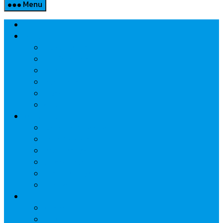
Menu
Home
Property
แวดวงอสังหาฯ
แนะนำโครงการ
สังคมธุรกิจ
ความรู้คู่บ้าน
นวัตกรรม
CSR
Marketing
วัสดุก่อสร้าง/ตกแต่ง
เครื่องใช้ไฟฟ้า
ค้าส่ง-ค้าปลีก
สุขภาพ/ความงาม
ไอที/เทคโนโลยี
รถยนต์
Economic
ธนาคาร
ประกัน