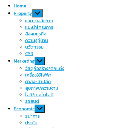
Home
Show
Property
sub
แวดวงอสังหาฯ
menu
แนะนำโครงการ
สังคมธุรกิจ
ความรู้คู่บ้าน
นวัตกรรม
CSR
Show
Marketing
sub
วัสดุก่อสร้าง/ตกแต่ง
menu
เครื่องใช้ไฟฟ้า
ค้าส่ง-ค้าปลีก
สุขภาพ/ความงาม
ไอที/เทคโนโลยี
รถยนต์
Show
Economic
sub
ธนาคาร
menu
ประกัน