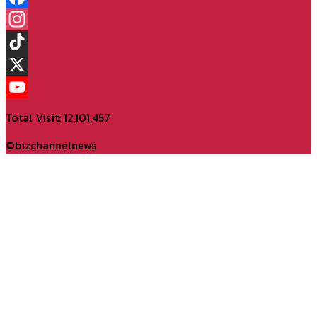
Facebook
Instagram
TikTok
X
YouTube
Total Visit: 12,101,457
Channel
©bizchannelnews