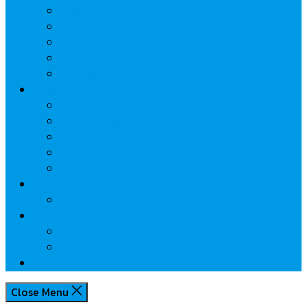
นวัตกรรมการเงิน
กระทรวงการคลัง
ธปท.
การเคหะแห่งชาติ
นโยบายภาครัฐฯ
Lifestyle
พักโรงแรมไหนดี
มีที่ไหนน่าเที่ยว
กิน/ดื่ม ให้สบายใจ
โปรโมชั่น
ประชาสัมพันธ์
Review
Idea
Report
บทความน่ารู้
ประเด็นร้อน
เกี่ยวกับเรา
Close Menu