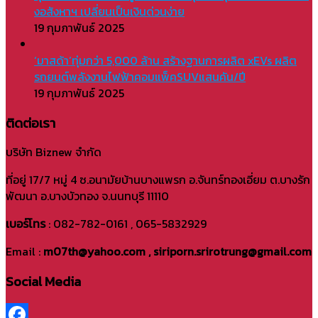
งอสังหาฯ เปลี่ยนเป็นเงินด่วนง่าย
19 กุมภาพันธ์ 2025
‘มาสด้า’ทุ่มกว่า 5,000 ล้าน สร้างฐานการผลิต xEVs ผลิต
รถยนต์พลังงานไฟฟ้าคอมแพ็คSUVแสนคัน/ปี
19 กุมภาพันธ์ 2025
ติดต่อเรา
บริษัท Biznew จำกัด
ที่อยู่ 17/7 หมู่ 4 ซ.อนามัยบ้านบางแพรก อ.จันทร์ทองเอี่ยม ต.บางรัก
พัฒนา อ.บางบัวทอง จ.นนทบุรี 11110
เบอร์โทร
: 082-782-0161 , 065-5832929
Email :
m07th@yahoo.com , siriporn.srirotrung@gmail.com
Social Media