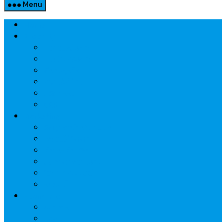
Menu
Home
Property
แวดวงอสังหาฯ
แนะนำโครงการ
สังคมธุรกิจ
ความรู้คู่บ้าน
นวัตกรรม
CSR
Marketing
วัสดุก่อสร้าง/ตกแต่ง
เครื่องใช้ไฟฟ้า
ค้าส่ง-ค้าปลีก
สุขภาพ/ความงาม
ไอที/เทคโนโลยี
รถยนต์
Economic
ธนาคาร
ประกัน