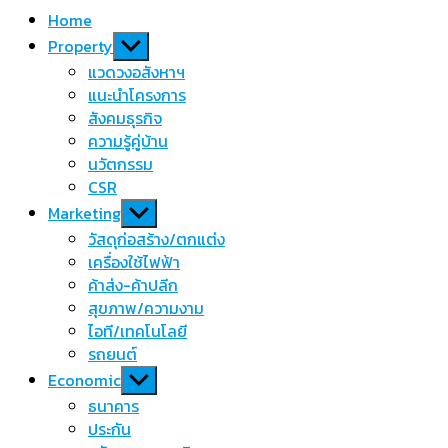
Home
Show
Property
sub
แวดวงอสังหาฯ
menu
แนะนำโครงการ
สังคมธุรกิจ
ความรู้คู่บ้าน
นวัตกรรม
CSR
Show
Marketing
sub
วัสดุก่อสร้าง/ตกแต่ง
menu
เครื่องใช้ไฟฟ้า
ค้าส่ง-ค้าปลีก
สุขภาพ/ความงาม
ไอที/เทคโนโลยี
รถยนต์
Show
Economic
sub
ธนาคาร
menu
ประกัน