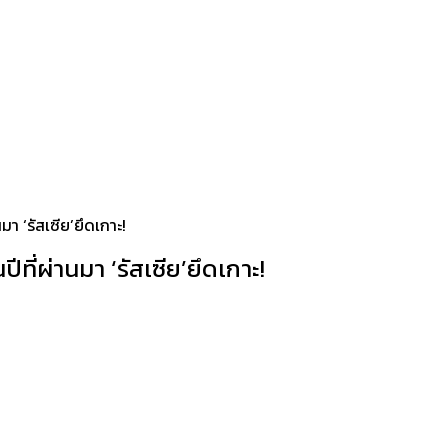
มา ‘รัสเซีย’ยึดเกาะ!
ที่ผ่านมา ‘รัสเซีย’ยึดเกาะ!