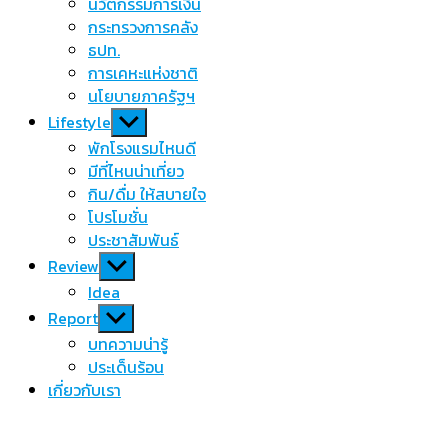
นวัตกรรมการเงิน
กระทรวงการคลัง
ธปท.
การเคหะแห่งชาติ
นโยบายภาครัฐฯ
Show
Lifestyle
sub
พักโรงแรมไหนดี
menu
มีที่ไหนน่าเที่ยว
กิน/ดื่ม ให้สบายใจ
โปรโมชั่น
ประชาสัมพันธ์
Show
Review
sub
Idea
menu
Show
Report
sub
บทความน่ารู้
menu
ประเด็นร้อน
เกี่ยวกับเรา