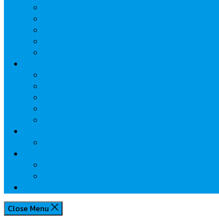
นวัตกรรมการเงิน
กระทรวงการคลัง
ธปท.
การเคหะแห่งชาติ
นโยบายภาครัฐฯ
Lifestyle
พักโรงแรมไหนดี
มีที่ไหนน่าเที่ยว
กิน/ดื่ม ให้สบายใจ
โปรโมชั่น
ประชาสัมพันธ์
Review
Idea
Report
บทความน่ารู้
ประเด็นร้อน
เกี่ยวกับเรา
Close Menu