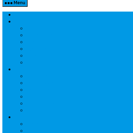
Menu
Home
Property
แวดวงอสังหาฯ
แนะนำโครงการ
สังคมธุรกิจ
ความรู้คู่บ้าน
นวัตกรรม
CSR
Marketing
วัสดุก่อสร้าง/ตกแต่ง
เครื่องใช้ไฟฟ้า
ค้าส่ง-ค้าปลีก
สุขภาพ/ความงาม
ไอที/เทคโนโลยี
รถยนต์
Economic
ธนาคาร
ประกัน