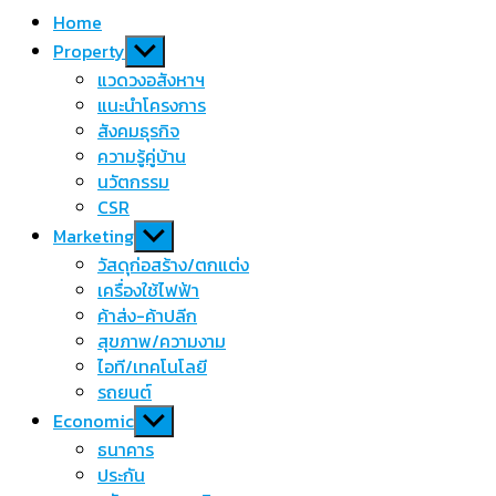
Home
Show
Property
sub
แวดวงอสังหาฯ
menu
แนะนำโครงการ
สังคมธุรกิจ
ความรู้คู่บ้าน
นวัตกรรม
CSR
Show
Marketing
sub
วัสดุก่อสร้าง/ตกแต่ง
menu
เครื่องใช้ไฟฟ้า
ค้าส่ง-ค้าปลีก
สุขภาพ/ความงาม
ไอที/เทคโนโลยี
รถยนต์
Show
Economic
sub
ธนาคาร
menu
ประกัน