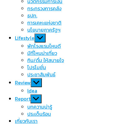
นวัตกรรมการเงิน
กระทรวงการคลัง
ธปท.
การเคหะแห่งชาติ
นโยบายภาครัฐฯ
Show
Lifestyle
sub
พักโรงแรมไหนดี
menu
มีที่ไหนน่าเที่ยว
กิน/ดื่ม ให้สบายใจ
โปรโมชั่น
ประชาสัมพันธ์
Show
Review
sub
Idea
menu
Show
Report
sub
บทความน่ารู้
menu
ประเด็นร้อน
เกี่ยวกับเรา