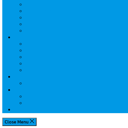
นวัตกรรมการเงิน
กระทรวงการคลัง
ธปท.
การเคหะแห่งชาติ
นโยบายภาครัฐฯ
Lifestyle
พักโรงแรมไหนดี
มีที่ไหนน่าเที่ยว
กิน/ดื่ม ให้สบายใจ
โปรโมชั่น
ประชาสัมพันธ์
Review
Idea
Report
บทความน่ารู้
ประเด็นร้อน
เกี่ยวกับเรา
Close Menu