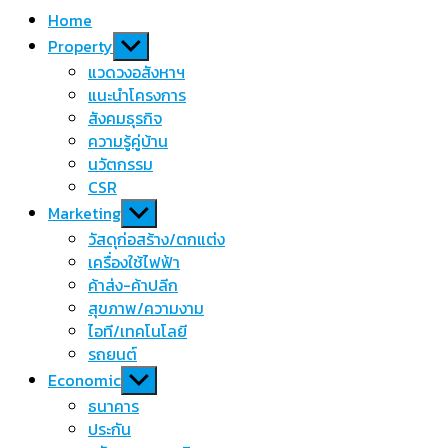
Home
Show
Property
sub
แวดวงอสังหาฯ
menu
แนะนำโครงการ
สังคมธุรกิจ
ความรู้คู่บ้าน
นวัตกรรม
CSR
Show
Marketing
sub
วัสดุก่อสร้าง/ตกแต่ง
menu
เครื่องใช้ไฟฟ้า
ค้าส่ง-ค้าปลีก
สุขภาพ/ความงาม
ไอที/เทคโนโลยี
รถยนต์
Show
Economic
sub
ธนาคาร
menu
ประกัน