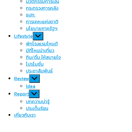
นวัตกรรมการเงิน
กระทรวงการคลัง
ธปท.
การเคหะแห่งชาติ
นโยบายภาครัฐฯ
Show
Lifestyle
sub
พักโรงแรมไหนดี
menu
มีที่ไหนน่าเที่ยว
กิน/ดื่ม ให้สบายใจ
โปรโมชั่น
ประชาสัมพันธ์
Show
Review
sub
Idea
menu
Show
Report
sub
บทความน่ารู้
menu
ประเด็นร้อน
เกี่ยวกับเรา