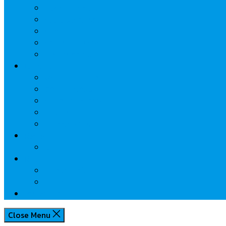
นวัตกรรมการเงิน
กระทรวงการคลัง
ธปท.
การเคหะแห่งชาติ
นโยบายภาครัฐฯ
Lifestyle
พักโรงแรมไหนดี
มีที่ไหนน่าเที่ยว
กิน/ดื่ม ให้สบายใจ
โปรโมชั่น
ประชาสัมพันธ์
Review
Idea
Report
บทความน่ารู้
ประเด็นร้อน
เกี่ยวกับเรา
Close Menu