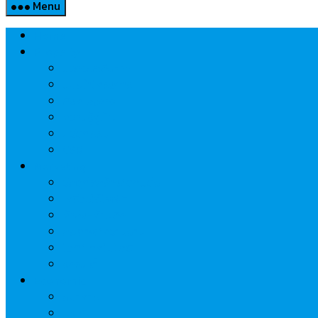
Menu
Home
Property
แวดวงอสังหาฯ
แนะนำโครงการ
สังคมธุรกิจ
ความรู้คู่บ้าน
นวัตกรรม
CSR
Marketing
วัสดุก่อสร้าง/ตกแต่ง
เครื่องใช้ไฟฟ้า
ค้าส่ง-ค้าปลีก
สุขภาพ/ความงาม
ไอที/เทคโนโลยี
รถยนต์
Economic
ธนาคาร
ประกัน