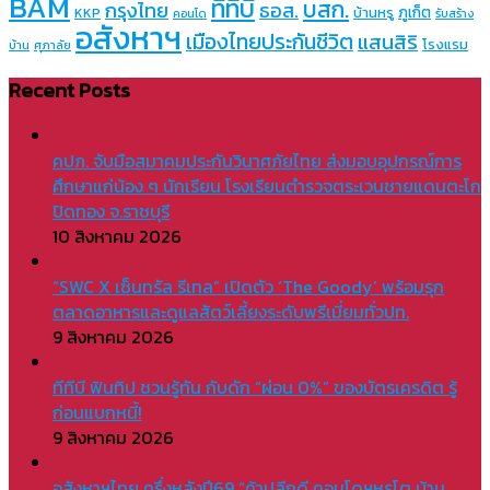
BAM
ทีทีบี
บสก.
กรุงไทย
ธอส.
ภูเก็ต
บ้านหรู
KKP
คอนโด
รับสร้าง
อสังหาฯ
เมืองไทยประกันชีวิต
แสนสิริ
โรงแรม
บ้าน
ศุภาลัย
Recent Posts
คปภ. จับมือสมาคมประกันวินาศภัยไทย ส่งมอบอุปกรณ์การ
ศึกษาแก่น้อง ๆ นักเรียน โรงเรียนตำรวจตระเวนชายแดนตะโก
ปิดทอง จ.ราชบุรี
10 สิงหาคม 2026
“SWC X เซ็นทรัล รีเทล” เปิดตัว ‘The Goody’ พร้อมรุก
ตลาดอาหารและดูแลสัตว์เลี้ยงระดับพรีเมี่ยมทั่วปท.
9 สิงหาคม 2026
ทีทีบี ฟินทิป ชวนรู้ทัน กับดัก “ผ่อน 0%” ของบัตรเครดิต รู้
ก่อนแบกหนี้!
9 สิงหาคม 2026
อสังหาฯไทย ครึ่งหลังปี69 “ค้าปลีกดี คอนโดฯหรูโต บ้าน