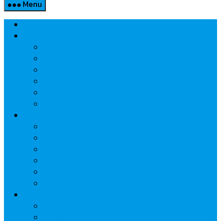
Menu
Home
Property
แวดวงอสังหาฯ
แนะนำโครงการ
สังคมธุรกิจ
ความรู้คู่บ้าน
นวัตกรรม
CSR
Marketing
วัสดุก่อสร้าง/ตกแต่ง
เครื่องใช้ไฟฟ้า
ค้าส่ง-ค้าปลีก
สุขภาพ/ความงาม
ไอที/เทคโนโลยี
รถยนต์
Economic
ธนาคาร
ประกัน