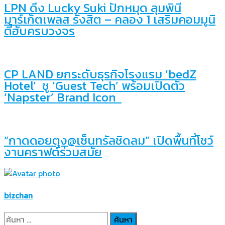
LPN ดึง Lucky Suki ปักหมุด ลุมพินี
มาร์เก็ตเพลส รังสิต – คลอง 1 เสริมคอมมูนิ
ตี้ฮับครบวงจร
CP LAND ยกระดับธุรกิจโรงแรม ‘bedZ
Hotel’ ชู ‘Guest Tech’ พร้อมเปิดตัว
‘Napster’ Brand Icon
“กาดดอยตุง@เซ็นทรัลชิดลม” เปิดพื้นที่โชว์
งานคราฟต์ร่วมสมัย
bizchan
ค้นหา