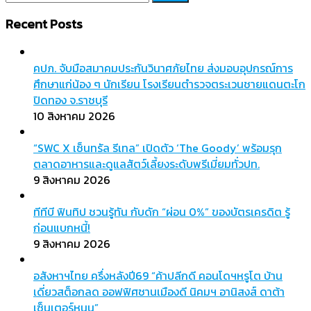
สำหรับ:
Recent Posts
คปภ. จับมือสมาคมประกันวินาศภัยไทย ส่งมอบอุปกรณ์การ
ศึกษาแก่น้อง ๆ นักเรียน โรงเรียนตำรวจตระเวนชายแดนตะโก
ปิดทอง จ.ราชบุรี
10 สิงหาคม 2026
“SWC X เซ็นทรัล รีเทล” เปิดตัว ‘The Goody’ พร้อมรุก
ตลาดอาหารและดูแลสัตว์เลี้ยงระดับพรีเมี่ยมทั่วปท.
9 สิงหาคม 2026
ทีทีบี ฟินทิป ชวนรู้ทัน กับดัก “ผ่อน 0%” ของบัตรเครดิต รู้
ก่อนแบกหนี้!
9 สิงหาคม 2026
อสังหาฯไทย ครึ่งหลังปี69 “ค้าปลีกดี คอนโดฯหรูโต บ้าน
เดี่ยวสต็อกลด ออฟฟิศชานเมืองดี นิคมฯ อานิสงส์ ดาต้า
เซ็นเตอร์หนุน”