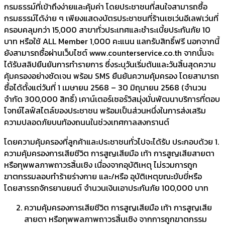
กรมธรรม์ที่เข้าถึงง่ายและคุ้มค่า โดยประชาชนที่สนใจสามารถซื้อ
กรมธรรม์ได้ง่าย ๆ เพียงแสดงบัตรประชาชนที่ร้านเซเว่นอีเลฟเว่นที่
ครอบคลุมกว่า 15,000 สาขาทั่วประเทศและชำระเบี้ยประกันภัย 10
บาท หรือใช้ ALL Member 1,000 คะแนน แลกรับสิทธิ์ฟรี นอกจากนี้
ยังสามารถซื้อผ่านเว็บไซต์ www.counterservice.co.th จากนั้นจะ
ได้รับสลิปยืนยันการทำรายการ ซึ่งระบุวันเริ่มต้นและวันสิ้นสุดความ
คุ้มครองอย่างชัดเจน พร้อม SMS ยืนยันความคุ้มครอง โดยสามารถ
ซื้อได้ตั้งแต่วันที่ 1 เมษายน 2568 – 30 มิถุนายน 2568 (จำนวน
จำกัด 300,000 สิทธิ์) เคาน์เตอร์เซอร์วิสมุ่งมั่นพัฒนาบริการที่ตอบ
โจทย์ไลฟ์สไตล์ของประชาชน พร้อมเป็นส่วนหนึ่งในการส่งเสริม
ความปลอดภัยบนท้องถนนในช่วงเทศกาลสงกรานต์
โดยความคุ้มครองที่ลูกค้าและประชาชนทั่วไปจะได้รับ ประกอบด้วย 1.
ความคุ้มครองการเสียชีวิต การสูญเสียมือ เท้า การสูญเสียสายตา
หรือทุพพลภาพถาวรสิ้นเชิง เนื่องจากอุบัติเหตุ ไม่รวมการถูก
ฆาตกรรมลอบทำร้ายร่างกาย และ/หรือ อุบัติเหตุขณะขับขี่หรือ
โดยสารรถจักรยานยนต์ จำนวนเงินเอาประกันภัย 100,000 บาท
ความคุ้มครองการเสียชีวิต การสูญเสียมือ เท้า การสูญเสีย
สายตา หรือทุพพลภาพถาวรสิ้นเชิง จากการถูกฆาตกรรม