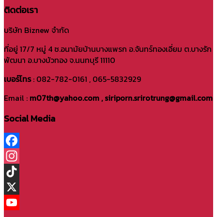
ติดต่อเรา
บริษัท Biznew จำกัด
ที่อยู่ 17/7 หมู่ 4 ซ.อนามัยบ้านบางแพรก อ.จันทร์ทองเอี่ยม ต.บางรัก
พัฒนา อ.บางบัวทอง จ.นนทบุรี 11110
เบอร์โทร
: 082-782-0161 , 065-5832929
Email :
m07th@yahoo.com , siriporn.srirotrung@gmail.com
Social Media
Facebook
Instagram
TikTok
X