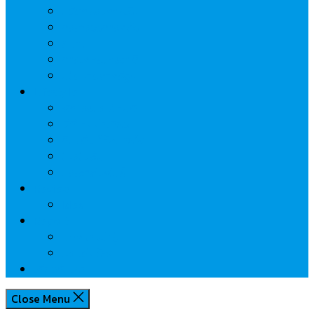
นวัตกรรมการเงิน
กระทรวงการคลัง
ธปท.
การเคหะแห่งชาติ
นโยบายภาครัฐฯ
Lifestyle
พักโรงแรมไหนดี
มีที่ไหนน่าเที่ยว
กิน/ดื่ม ให้สบายใจ
โปรโมชั่น
ประชาสัมพันธ์
Review
Idea
Report
บทความน่ารู้
ประเด็นร้อน
เกี่ยวกับเรา
Close Menu