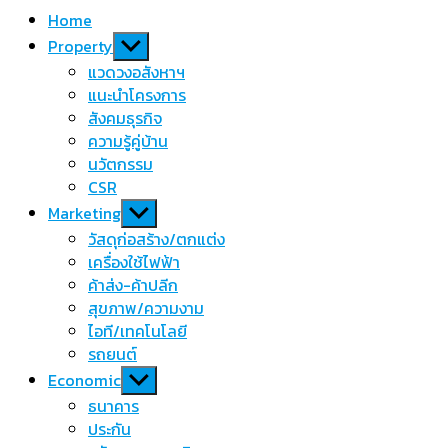
Home
Show
Property
sub
แวดวงอสังหาฯ
menu
แนะนำโครงการ
สังคมธุรกิจ
ความรู้คู่บ้าน
นวัตกรรม
CSR
Show
Marketing
sub
วัสดุก่อสร้าง/ตกแต่ง
menu
เครื่องใช้ไฟฟ้า
ค้าส่ง-ค้าปลีก
สุขภาพ/ความงาม
ไอที/เทคโนโลยี
รถยนต์
Show
Economic
sub
ธนาคาร
menu
ประกัน