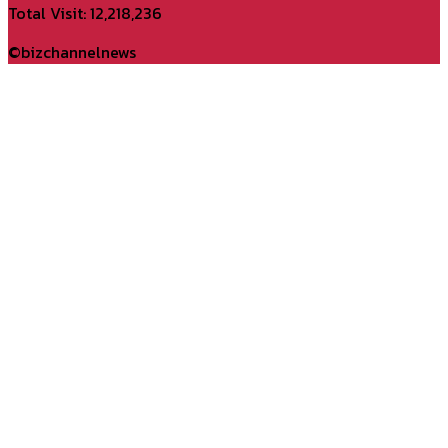
YouTube
Total Visit: 12,218,236
Channel
©bizchannelnews