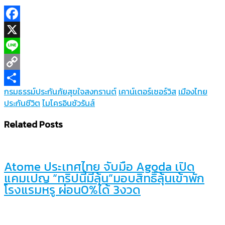
Facebook
X
Line
Copy
กรมธรรม์ประกันภัยสุขใจสงกรานต์
เคาน์เตอร์เซอร์วิส
เมืองไทย
Link
Share
ประกันชีวิต
ไมโครอินชัวรันส์
Related Posts
Atome ประเทศไทย จับมือ Agoda เปิด
แคมเปญ “ทริปนี้มีลุ้น”มอบสิทธิ์ลุ้นเข้าพัก
โรงแรมหรู ผ่อน0%ได้ 3งวด