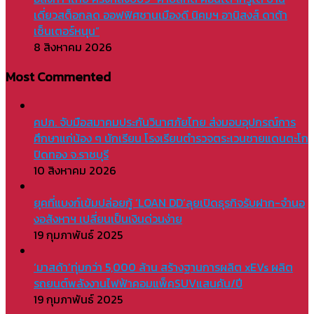
เดี่ยวสต็อกลด ออฟฟิศชานเมืองดี นิคมฯ อานิสงส์ ดาต้า
เซ็นเตอร์หนุน”
8 สิงหาคม 2026
Most Commented
คปภ. จับมือสมาคมประกันวินาศภัยไทย ส่งมอบอุปกรณ์การ
ศึกษาแก่น้อง ๆ นักเรียน โรงเรียนตำรวจตระเวนชายแดนตะโก
ปิดทอง จ.ราชบุรี
10 สิงหาคม 2026
ยุคที่แบงก์เข้มปล่อยกู้ ‘LOAN DD’ลุยเปิดธุรกิจรับฝาก-จำนอ
งอสังหาฯ เปลี่ยนเป็นเงินด่วนง่าย
19 กุมภาพันธ์ 2025
‘มาสด้า’ทุ่มกว่า 5,000 ล้าน สร้างฐานการผลิต xEVs ผลิต
รถยนต์พลังงานไฟฟ้าคอมแพ็คSUVแสนคัน/ปี
19 กุมภาพันธ์ 2025