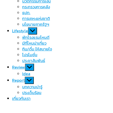
นวัตกรรมการเงิน
กระทรวงการคลัง
ธปท.
การเคหะแห่งชาติ
นโยบายภาครัฐฯ
Show
Lifestyle
sub
พักโรงแรมไหนดี
menu
มีที่ไหนน่าเที่ยว
กิน/ดื่ม ให้สบายใจ
โปรโมชั่น
ประชาสัมพันธ์
Show
Review
sub
Idea
menu
Show
Report
sub
บทความน่ารู้
menu
ประเด็นร้อน
เกี่ยวกับเรา