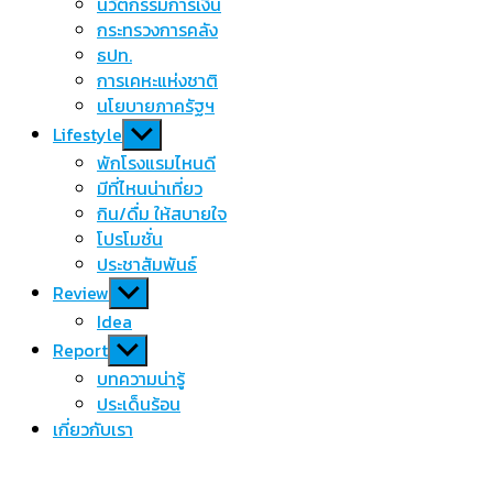
นวัตกรรมการเงิน
กระทรวงการคลัง
ธปท.
การเคหะแห่งชาติ
นโยบายภาครัฐฯ
Show
Lifestyle
sub
พักโรงแรมไหนดี
menu
มีที่ไหนน่าเที่ยว
กิน/ดื่ม ให้สบายใจ
โปรโมชั่น
ประชาสัมพันธ์
Show
Review
sub
Idea
menu
Show
Report
sub
บทความน่ารู้
menu
ประเด็นร้อน
เกี่ยวกับเรา