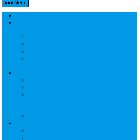
Menu
Home
Property
แวดวงอสังหาฯ
แนะนำโครงการ
สังคมธุรกิจ
ความรู้คู่บ้าน
นวัตกรรม
CSR
Marketing
วัสดุก่อสร้าง/ตกแต่ง
เครื่องใช้ไฟฟ้า
ค้าส่ง-ค้าปลีก
สุขภาพ/ความงาม
ไอที/เทคโนโลยี
รถยนต์
Economic
ธนาคาร
ประกัน