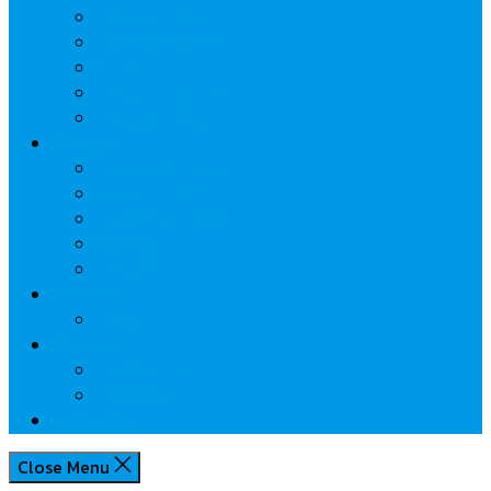
นวัตกรรมการเงิน
กระทรวงการคลัง
ธปท.
การเคหะแห่งชาติ
นโยบายภาครัฐฯ
Lifestyle
พักโรงแรมไหนดี
มีที่ไหนน่าเที่ยว
กิน/ดื่ม ให้สบายใจ
โปรโมชั่น
ประชาสัมพันธ์
Review
Idea
Report
บทความน่ารู้
ประเด็นร้อน
เกี่ยวกับเรา
Close Menu