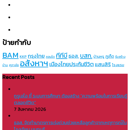
ป้ายกำกับ
BAM
ทีทีบี
บสก.
กรุงไทย
ธอส.
ภูเก็ต
บ้านหรู
KKP
คอนโด
รับสร้าง
อสังหาฯ
เมืองไทยประกันชีวิต
แสนสิริ
โรงแรม
บ้าน
ศุภาลัย
Recent Posts
กูรูเอไอ ชี้ ระบบการศึกษา ต้องสร้าง “ความพร้อมในการเรียนรู้
ตลอดชีวิต”
7 สิงหาคม 2026
ธอส. จัดทำมาตรการเร่งด่วนช่วยเหลือลูกค้าจากเหตุการณ์ใน
โรงเรียน นนทบุรี