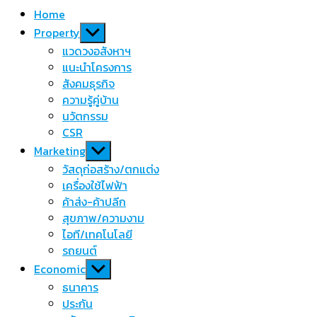
Home
Show
Property
sub
แวดวงอสังหาฯ
menu
แนะนำโครงการ
สังคมธุรกิจ
ความรู้คู่บ้าน
นวัตกรรม
CSR
Show
Marketing
sub
วัสดุก่อสร้าง/ตกแต่ง
menu
เครื่องใช้ไฟฟ้า
ค้าส่ง-ค้าปลีก
สุขภาพ/ความงาม
ไอที/เทคโนโลยี
รถยนต์
Show
Economic
sub
ธนาคาร
menu
ประกัน