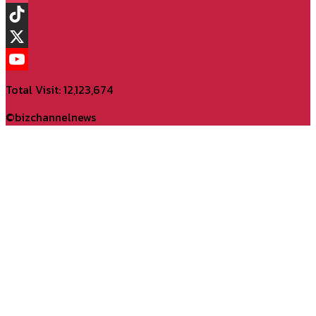
Instagram
TikTok
X
YouTube
Total Visit: 12,123,674
Channel
©bizchannelnews