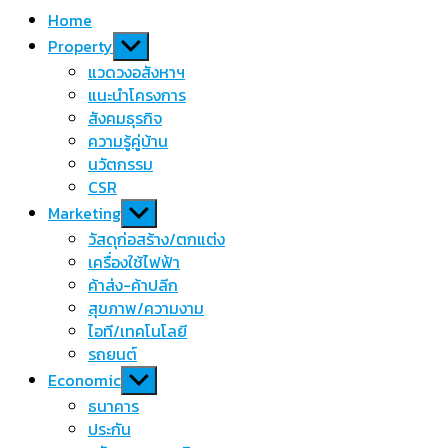
Home
Show
Property
sub
แวดวงอสังหาฯ
menu
แนะนำโครงการ
สังคมธุรกิจ
ความรู้คู่บ้าน
นวัตกรรม
CSR
Show
Marketing
sub
วัสดุก่อสร้าง/ตกแต่ง
menu
เครื่องใช้ไฟฟ้า
ค้าส่ง-ค้าปลีก
สุขภาพ/ความงาม
ไอที/เทคโนโลยี
รถยนต์
Show
Economic
sub
ธนาคาร
menu
ประกัน