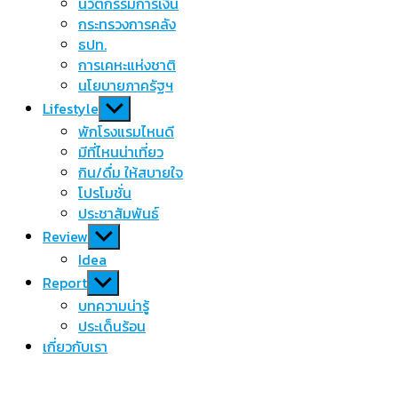
นวัตกรรมการเงิน
กระทรวงการคลัง
ธปท.
การเคหะแห่งชาติ
นโยบายภาครัฐฯ
Show
Lifestyle
sub
พักโรงแรมไหนดี
menu
มีที่ไหนน่าเที่ยว
กิน/ดื่ม ให้สบายใจ
โปรโมชั่น
ประชาสัมพันธ์
Show
Review
sub
Idea
menu
Show
Report
sub
บทความน่ารู้
menu
ประเด็นร้อน
เกี่ยวกับเรา