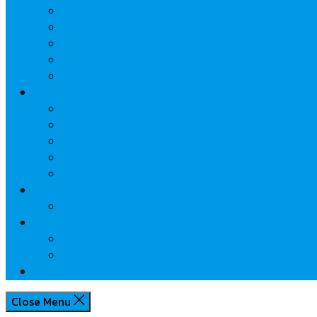
นวัตกรรมการเงิน
กระทรวงการคลัง
ธปท.
การเคหะแห่งชาติ
นโยบายภาครัฐฯ
Lifestyle
พักโรงแรมไหนดี
มีที่ไหนน่าเที่ยว
กิน/ดื่ม ให้สบายใจ
โปรโมชั่น
ประชาสัมพันธ์
Review
Idea
Report
บทความน่ารู้
ประเด็นร้อน
เกี่ยวกับเรา
Close Menu