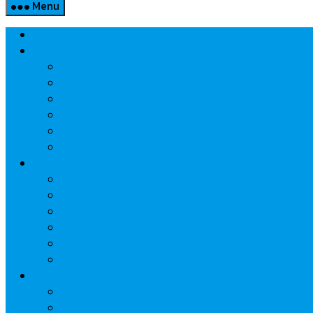
Menu
Home
Property
แวดวงอสังหาฯ
แนะนำโครงการ
สังคมธุรกิจ
ความรู้คู่บ้าน
นวัตกรรม
CSR
Marketing
วัสดุก่อสร้าง/ตกแต่ง
เครื่องใช้ไฟฟ้า
ค้าส่ง-ค้าปลีก
สุขภาพ/ความงาม
ไอที/เทคโนโลยี
รถยนต์
Economic
ธนาคาร
ประกัน