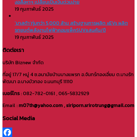
งอสังหาฯ เปลี่ยนเป็นเงินด่วนง่าย
19 กุมภาพันธ์ 2025
‘มาสด้า’ทุ่มกว่า 5,000 ล้าน สร้างฐานการผลิต xEVs ผลิต
รถยนต์พลังงานไฟฟ้าคอมแพ็คSUVแสนคัน/ปี
19 กุมภาพันธ์ 2025
ติดต่อเรา
บริษัท Biznew จำกัด
ที่อยู่ 17/7 หมู่ 4 ซ.อนามัยบ้านบางแพรก อ.จันทร์ทองเอี่ยม ต.บางรัก
พัฒนา อ.บางบัวทอง จ.นนทบุรี 11110
เบอร์โทร
: 082-782-0161 , 065-5832929
Email :
m07th@yahoo.com , siriporn.srirotrung@gmail.com
Social Media