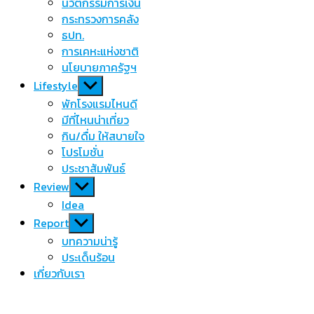
นวัตกรรมการเงิน
กระทรวงการคลัง
ธปท.
การเคหะแห่งชาติ
นโยบายภาครัฐฯ
Show
Lifestyle
sub
พักโรงแรมไหนดี
menu
มีที่ไหนน่าเที่ยว
กิน/ดื่ม ให้สบายใจ
โปรโมชั่น
ประชาสัมพันธ์
Show
Review
sub
Idea
menu
Show
Report
sub
บทความน่ารู้
menu
ประเด็นร้อน
เกี่ยวกับเรา