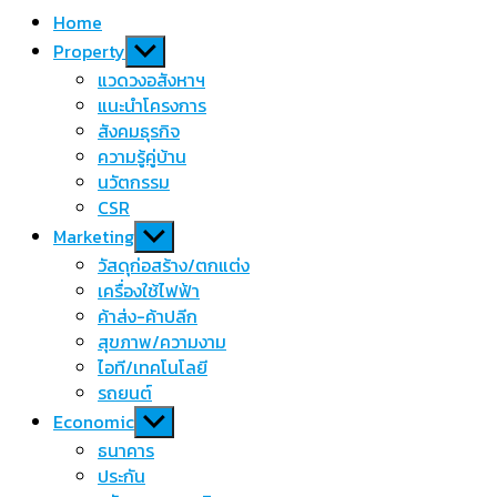
Home
Show
Property
sub
แวดวงอสังหาฯ
menu
แนะนำโครงการ
สังคมธุรกิจ
ความรู้คู่บ้าน
นวัตกรรม
CSR
Show
Marketing
sub
วัสดุก่อสร้าง/ตกแต่ง
menu
เครื่องใช้ไฟฟ้า
ค้าส่ง-ค้าปลีก
สุขภาพ/ความงาม
ไอที/เทคโนโลยี
รถยนต์
Show
Economic
sub
ธนาคาร
menu
ประกัน