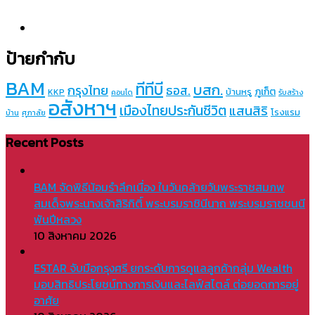
ป้ายกำกับ
BAM
ทีทีบี
บสก.
กรุงไทย
ธอส.
ภูเก็ต
บ้านหรู
KKP
คอนโด
รับสร้าง
อสังหาฯ
เมืองไทยประกันชีวิต
แสนสิริ
โรงแรม
บ้าน
ศุภาลัย
Recent Posts
BAM จัดพิธีน้อมรำลึกเนื่อง ในวันคล้ายวันพระราชสมภพ
สมเด็จพระนางเจ้าสิริกิติ์ พระบรมราชินีนาถ พระบรมราชชนนี
พันปีหลวง
10 สิงหาคม 2026
ESTAR จับมือกรุงศรี ยกระดับการดูแลลูกค้ากลุ่ม Wealth
มอบสิทธิประโยชน์ทางการเงินและไลฟ์สไตล์ ต่อยอดการอยู่
อาศัย