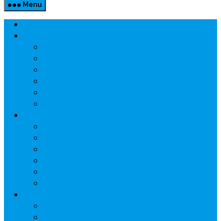
Menu
Home
Property
แวดวงอสังหาฯ
แนะนำโครงการ
สังคมธุรกิจ
ความรู้คู่บ้าน
นวัตกรรม
CSR
Marketing
วัสดุก่อสร้าง/ตกแต่ง
เครื่องใช้ไฟฟ้า
ค้าส่ง-ค้าปลีก
สุขภาพ/ความงาม
ไอที/เทคโนโลยี
รถยนต์
Economic
ธนาคาร
ประกัน