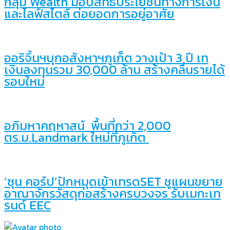
กลุ่ม Wealth มอบสิทธิประโยชน์ทางการเงิน
และไลฟ์สไตล์ ต่อยอดการอยู่อาศัย
ออริจิ้นฯบุกอสังหาฯภูเก็ต วางเป้า 3 ปี เท
เงินลงทุนรวม 30,000 ล้าน สร้างคลื่นรายได้
รอบใหม่
อภิมหาคฤหาสน์ พื้นที่กว่า 2,000
ตร.ม.Landmark ใหม่ที่ภูเก็ต
‘ซุน คอร์ป’ปักหมุดเข้าเทรดSET ชูแผนขยาย
อาณาจักรวัสดุก่อสร้างครบวงจร รับเมกะเท
รนด์ EEC