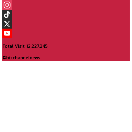
Facebook
Instagram
TikTok
X
YouTube
Total Visit: 12,227,245
Channel
©bizchannelnews