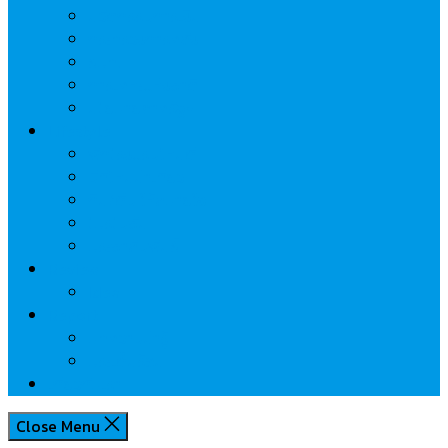
นวัตกรรมการเงิน
กระทรวงการคลัง
ธปท.
การเคหะแห่งชาติ
นโยบายภาครัฐฯ
Lifestyle
พักโรงแรมไหนดี
มีที่ไหนน่าเที่ยว
กิน/ดื่ม ให้สบายใจ
โปรโมชั่น
ประชาสัมพันธ์
Review
Idea
Report
บทความน่ารู้
ประเด็นร้อน
เกี่ยวกับเรา
Close Menu