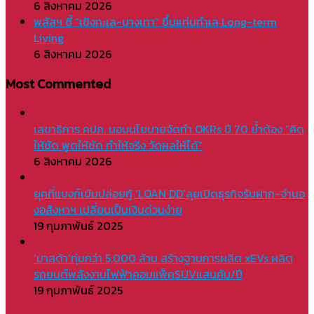
6 สิงหาคม 2026
พลัสฯ ชี้ “เชิงทะเล-บางเทา” ขึ้นแท่นทำเล Long-term
Living
6 สิงหาคม 2026
Most Commented
เลขาธิการ คปภ. มอบนโยบายจัดทำ OKRs ปี 70 ย้ำต้อง “คิด
ให้ชัด พูดให้ชัด ทำให้จริง วัดผลให้ได้”
6 สิงหาคม 2026
ยุคที่แบงก์เข้มปล่อยกู้ ‘LOAN DD’ลุยเปิดธุรกิจรับฝาก-จำนอ
งอสังหาฯ เปลี่ยนเป็นเงินด่วนง่าย
19 กุมภาพันธ์ 2025
‘มาสด้า’ทุ่มกว่า 5,000 ล้าน สร้างฐานการผลิต xEVs ผลิต
รถยนต์พลังงานไฟฟ้าคอมแพ็คSUVแสนคัน/ปี
19 กุมภาพันธ์ 2025