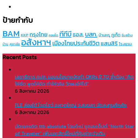
ป้ายกำกับ
BAM
ทีทีบี
บสก.
กรุงไทย
ธอส.
ภูเก็ต
บ้านหรู
KKP
คอนโด
รับสร้าง
อสังหาฯ
เมืองไทยประกันชีวิต
แสนสิริ
โรงแรม
บ้าน
ศุภาลัย
Recent Posts
เลขาธิการ คปภ. มอบนโยบายจัดทำ OKRs ปี 70 ย้ำต้อง “คิด
ให้ชัด พูดให้ชัด ทำให้จริง วัดผลให้ได้”
6 สิงหาคม 2026
FLE ล่องใต้ โรดโชว์ อ.หาดใหญ่ จ.สงขลา นักลงทุนคึกคัก
6 สิงหาคม 2026
บัตรเครดิต ttb absolute โฉมใหม่ ชูคอนเซ็ปต์ “North Star
of Traveler” เพิ่มเอกสิทธิ์ใหม่ที่คุ้มค่ากว่าเดิม