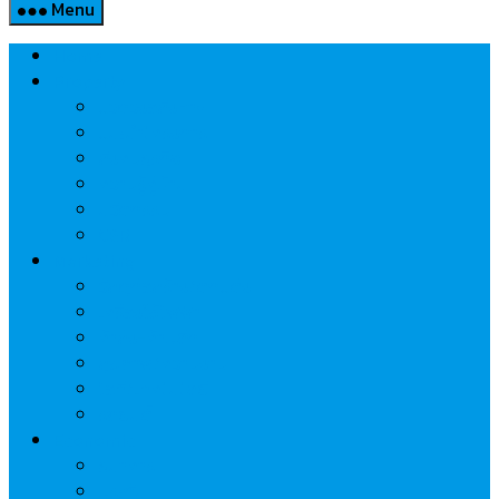
Menu
Home
Property
แวดวงอสังหาฯ
แนะนำโครงการ
สังคมธุรกิจ
ความรู้คู่บ้าน
นวัตกรรม
CSR
Marketing
วัสดุก่อสร้าง/ตกแต่ง
เครื่องใช้ไฟฟ้า
ค้าส่ง-ค้าปลีก
สุขภาพ/ความงาม
ไอที/เทคโนโลยี
รถยนต์
Economic
ธนาคาร
ประกัน