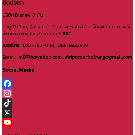
ติดต่อเรา
บริษัท Biznew จำกัด
ที่อยู่ 17/7 หมู่ 4 ซ.อนามัยบ้านบางแพรก อ.จันทร์ทองเอี่ยม ต.บางรัก
พัฒนา อ.บางบัวทอง จ.นนทบุรี 11110
เบอร์โทร
: 082-782-0161 , 065-5832929
Email :
m07th@yahoo.com , siriporn.srirotrung@gmail.com
Social Media
Facebook
Instagram
TikTok
X
YouTube