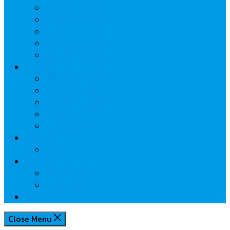
นวัตกรรมการเงิน
กระทรวงการคลัง
ธปท.
การเคหะแห่งชาติ
นโยบายภาครัฐฯ
Lifestyle
พักโรงแรมไหนดี
มีที่ไหนน่าเที่ยว
กิน/ดื่ม ให้สบายใจ
โปรโมชั่น
ประชาสัมพันธ์
Review
Idea
Report
บทความน่ารู้
ประเด็นร้อน
เกี่ยวกับเรา
Close Menu