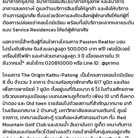
ธนาคารกรุงไทย, ธนาคารออมสิน,ธนาคารกรุงเทพ และธนาคาร
อาคารสงเคราะห์ ดูแลด้านบริการสินเชื่อให้ลูกค้า และยังให้บริการ
ด้านการอยู่อาศัย ซึ่งจะช่วยจัดหาและคัดเลือกผู้พักอาศัยให้แก่ผู้ที่
ต้องการปล่อยเช่าคอนโดมิเนียม พร้อมทั้งมีบริการหลากหลายระดับ
แบบ Service Residences ให้แก่ผู้พักอาศัย
นอกจากนี้สำหรับผู้ที่สนใจทางโครงการ Passion Realtor มอบ
โปรโมชันพิเศษ รับส่วนลดสูงสุด 500,000 บาท ฟรี! เฟอร์นิเจอร์
เครื่องใช้ไฟฟ้า และค่าส่วนกลางสูงสุด 3 ปี เมื่อจองภายใน 31
ธันวาคมนี้* สนใจโทร 020810000 หรือ Line ID : @primo
โครงการ The Origin Kathu-Patong เป็นโครงการคอนโดมิเนียม
8 ชั้น จํานวน 3 อาคาร จำนวนห้องชุดพักอาศัย 617 ยูนิต และห้อง
เพื่อการพาณิชย์ 7 ยูนิต ตั้งอยู่บนที่ดินขนาด 6 ไร่ ในทำเลศักยภาพ
บริเวณเเยกมุมเมืองลุง บนถนนพระภูเก็ตแก้ว เพียง 10 นาที ถึงหาด
ป่าตอง และ Old town รายล้อมไปด้วยสถานที่สำคัญมากมาย อาทิ
โรงเรียนเทศบาล 2 บ้านกะทู้, มหาวิทยาลัยสงขลานครินทร์, ศูนย์
ราชการ, เทศบาลเมืองกะทู้ รวมถึงแหล่งกิจกรรมต่างๆ ทั้ง Red
Mountain Golf Club และสวนน้ำ อันดามันดา ภูเก็ต เหมาะกับการ
พักผ่อนและท่องเที่ยวได้อย่างลงตัว ตอบโจทย์ทั้งกลุ่มคนอยู่อาศัย