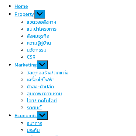
Home
Show
Property
sub
แวดวงอสังหาฯ
menu
แนะนำโครงการ
สังคมธุรกิจ
ความรู้คู่บ้าน
นวัตกรรม
CSR
Show
Marketing
sub
วัสดุก่อสร้าง/ตกแต่ง
menu
เครื่องใช้ไฟฟ้า
ค้าส่ง-ค้าปลีก
สุขภาพ/ความงาม
ไอที/เทคโนโลยี
รถยนต์
Show
Economic
sub
ธนาคาร
menu
ประกัน