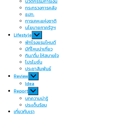
นวัตกรรมการเงิน
กระทรวงการคลัง
ธปท.
การเคหะแห่งชาติ
นโยบายภาครัฐฯ
Show
Lifestyle
sub
พักโรงแรมไหนดี
menu
มีที่ไหนน่าเที่ยว
กิน/ดื่ม ให้สบายใจ
โปรโมชั่น
ประชาสัมพันธ์
Show
Review
sub
Idea
menu
Show
Report
sub
บทความน่ารู้
menu
ประเด็นร้อน
เกี่ยวกับเรา