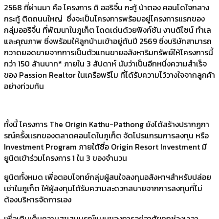
2568 ที่ผ่านมา คือ โครงการ ดิ ออริจิ้น กะทู้ ป่าตอง คอนโดใจกลาง
กระทู้ ติดถนนใหญ่ ซึ่งจะเป็นโครงการพร้อมอยู่โครงการแรกของ
กลุ่มออริจิ้น ที่พัฒนาในภูเก็ต โดดเด่นด้วยฟังก์ชัน งานดีไซน์ ทำเล
และคุณภาพ ซึ่งพร้อมให้ลูกบ้านเข้าอยู่ต้นปี 2569 ซึ่งบริษัทสามารถ
กวาดยอดขายจากการเป็นตัวแทนขายอสังหาริมทรัพย์ให้โครงการนี้
กว่า 150 ล้านบาท* ภายใน 3 สัปดาห์ นับว่าเป็นอีกหนึ่งความสำเร็จ
ของ Passion Realtor ในเครือพรีโม ที่ได้รับความไว้วางใจจากลูกค้า
อย่างท่วมท้น
ทั้งนี้ โครงการ The Origin Kathu-Pathong ยังได้สร้างปรากฏกา
รณ์ครั้งเเรกของตลาดคอนโดในภูเก็ต จัดโปรแกรมการลงทุน หรือ
Investment Program ภายใต้ชื่อ Origin Resort Investment มี
ยูนิตเข้าร่วมโครงการ 1 ใน 3 ของจำนวน
ยูนิตทั้งหมด เพื่อตอบโจทย์กลุ่มผู้สนใจลงทุนอสังหาฯสำหรับปล่อย
เช่าในภูเก็ต ให้ผู้ลงทุนได้รับความสะดวกสบายจากการลงทุนที่ไม่
ต้องบริหารจัดการเอง
เพื่อเติมเต็มความสุขสมบูรณ์แบบของการอยู่อาศัยทุกช่วงเวลา