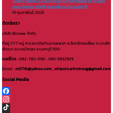
‘มาสด้า’ทุ่มกว่า 5,000 ล้าน สร้างฐานการผลิต xEVs ผลิต
รถยนต์พลังงานไฟฟ้าคอมแพ็คSUVแสนคัน/ปี
19 กุมภาพันธ์ 2025
ติดต่อเรา
บริษัท Biznew จำกัด
ที่อยู่ 17/7 หมู่ 4 ซ.อนามัยบ้านบางแพรก อ.จันทร์ทองเอี่ยม ต.บางรัก
พัฒนา อ.บางบัวทอง จ.นนทบุรี 11110
เบอร์โทร
: 082-782-0161 , 065-5832929
Email :
m07th@yahoo.com , siriporn.srirotrung@gmail.com
Social Media
Facebook
Instagram