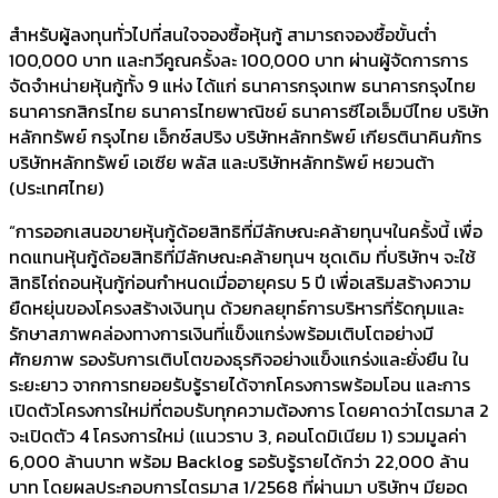
สำหรับผู้ลงทุนทั่วไปที่สนใจจองซื้อหุ้นกู้ สามารถจองซื้อขั้นต่ำ
100,000 บาท และทวีคูณครั้งละ 100,000 บาท ผ่านผู้จัดการการ
จัดจำหน่ายหุ้นกู้ทั้ง 9 แห่ง ได้แก่ ธนาคารกรุงเทพ ธนาคารกรุงไทย
ธนาคารกสิกรไทย ธนาคารไทยพาณิชย์ ธนาคารซีไอเอ็มบีไทย บริษัท
หลักทรัพย์ กรุงไทย เอ็กซ์สปริง บริษัทหลักทรัพย์ เกียรตินาคินภัทร
บริษัทหลักทรัพย์ เอเซีย พลัส และบริษัทหลักทรัพย์ หยวนต้า
(ประเทศไทย)
“การออกเสนอขายหุ้นกู้ด้อยสิทธิที่มีลักษณะคล้ายทุนฯในครั้งนี้ เพื่อ
ทดแทนหุ้นกู้ด้อยสิทธิที่มีลักษณะคล้ายทุนฯ ชุดเดิม ที่บริษัทฯ จะใช้
สิทธิไถ่ถอนหุ้นกู้ก่อนกำหนดเมื่ออายุครบ 5 ปี เพื่อเสริมสร้างความ
ยืดหยุ่นของโครงสร้างเงินทุน ด้วยกลยุทธ์การบริหารที่รัดกุมและ
รักษาสภาพคล่องทางการเงินที่แข็งแกร่งพร้อมเติบโตอย่างมี
ศักยภาพ รองรับการเติบโตของธุรกิจอย่างแข็งแกร่งและยั่งยืน ใน
ระยะยาว จากการทยอยรับรู้รายได้จากโครงการพร้อมโอน และการ
เปิดตัวโครงการใหม่ที่ตอบรับทุกความต้องการ โดยคาดว่าไตรมาส 2
จะเปิดตัว 4 โครงการใหม่ (แนวราบ 3, คอนโดมิเนียม 1) รวมมูลค่า
6,000 ล้านบาท พร้อม Backlog รอรับรู้รายได้กว่า 22,000 ล้าน
บาท โดยผลประกอบการไตรมาส 1/2568 ที่ผ่านมา บริษัทฯ มียอด