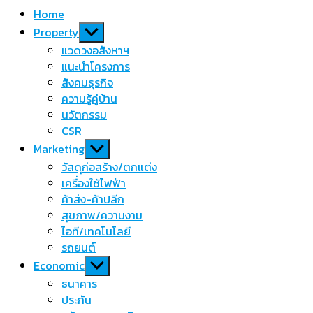
Home
Show
Property
sub
แวดวงอสังหาฯ
menu
แนะนำโครงการ
สังคมธุรกิจ
ความรู้คู่บ้าน
นวัตกรรม
CSR
Show
Marketing
sub
วัสดุก่อสร้าง/ตกแต่ง
menu
เครื่องใช้ไฟฟ้า
ค้าส่ง-ค้าปลีก
สุขภาพ/ความงาม
ไอที/เทคโนโลยี
รถยนต์
Show
Economic
sub
ธนาคาร
menu
ประกัน