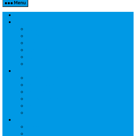
Menu
Home
Property
แวดวงอสังหาฯ
แนะนำโครงการ
สังคมธุรกิจ
ความรู้คู่บ้าน
นวัตกรรม
CSR
Marketing
วัสดุก่อสร้าง/ตกแต่ง
เครื่องใช้ไฟฟ้า
ค้าส่ง-ค้าปลีก
สุขภาพ/ความงาม
ไอที/เทคโนโลยี
รถยนต์
Economic
ธนาคาร
ประกัน