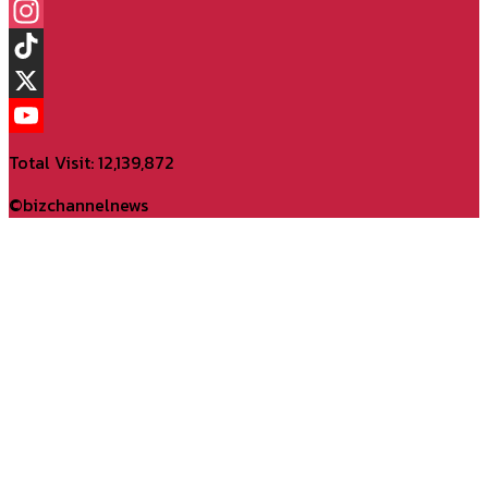
Facebook
Instagram
TikTok
X
YouTube
Total Visit: 12,139,872
Channel
©bizchannelnews