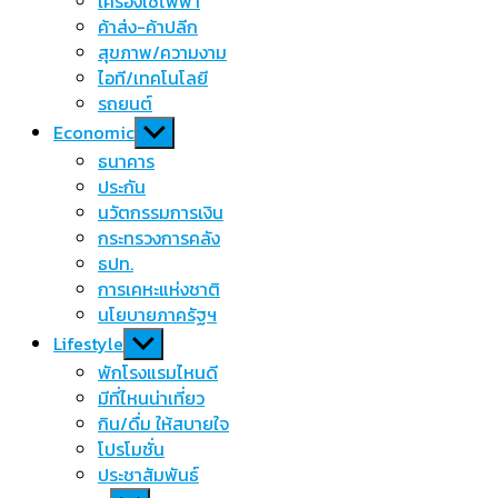
เครื่องใช้ไฟฟ้า
ค้าส่ง-ค้าปลีก
สุขภาพ/ความงาม
ไอที/เทคโนโลยี
รถยนต์
Show
Economic
sub
ธนาคาร
menu
ประกัน
นวัตกรรมการเงิน
กระทรวงการคลัง
ธปท.
การเคหะแห่งชาติ
นโยบายภาครัฐฯ
Show
Lifestyle
sub
พักโรงแรมไหนดี
menu
มีที่ไหนน่าเที่ยว
กิน/ดื่ม ให้สบายใจ
โปรโมชั่น
ประชาสัมพันธ์