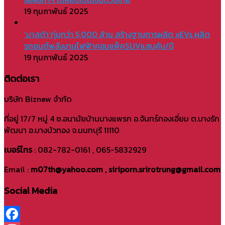
19 กุมภาพันธ์ 2025
‘มาสด้า’ทุ่มกว่า 5,000 ล้าน สร้างฐานการผลิต xEVs ผลิต
รถยนต์พลังงานไฟฟ้าคอมแพ็คSUVแสนคัน/ปี
19 กุมภาพันธ์ 2025
ติดต่อเรา
บริษัท Biznew จำกัด
ที่อยู่ 17/7 หมู่ 4 ซ.อนามัยบ้านบางแพรก อ.จันทร์ทองเอี่ยม ต.บางรัก
พัฒนา อ.บางบัวทอง จ.นนทบุรี 11110
เบอร์โทร
: 082-782-0161 , 065-5832929
Email :
m07th@yahoo.com , siriporn.srirotrung@gmail.com
Social Media