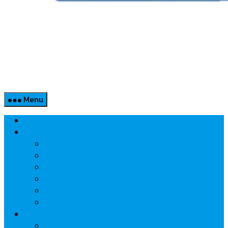
Menu
Home
Property
แวดวงอสังหาฯ
แนะนำโครงการ
สังคมธุรกิจ
ความรู้คู่บ้าน
นวัตกรรม
CSR
Marketing
วัสดุก่อสร้าง/ตกแต่ง