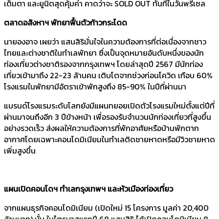
เต็มตา และยูนิตสุดคุ้มค่า คาดว่าจะ SOLD OUT ทันทีในวันพรีเซล
ตลาดอสังหาฯ พัทยาฟื้นตัวก้าวกระโดด
นายองอาจ เผยว่า แสนสิริมั่นใจในความต้องการที่ต่อเนื่องจากชาว
ไทยและต่างชาติในทำเลพัทยา ซึ่งเป็นจุดหมายอันดับหนึ่งของนัก
ท่องเที่ยวต่างชาติรองจากกรุงเทพฯ โดยล่าสุดปี 2567 มีนักท่อง
เที่ยวเข้ามาถึง 22-23 ล้านคน เติบโตจากช่วงก่อนโควิด เกือบ 60%
โรงแรมในพัทยามีอัตราเข้าพักสูงถึง 85-90% ในปีที่ผ่านมา
แบรนด์โรงแรมระดับโลกยังมีแผนทยอยเปิดตัวโรงแรมใหม่ตั้งแต่ปีที่
ผ่านมาจนถึงอีก 3 ปีข้างหน้า เพื่อรองรับจำนวนนักท่องเที่ยวที่สูงขึ้น
อย่างรวดเร็ว ส่งผลให้ความต้องการที่พักอาศัยหรือบ้านพักตาก
อากาศโดยเฉพาะคอนโดมิเนียมในทำเลติดชายหาดหรือมีวิวชายหาด
เพิ่มสูงขึ้น
แผนเปิดคอนโดฯ ทำเลกรุงเทพฯ และหัวเมืองท่องเที่ยว
จากแผนธุรกิจคอนโดมิเนียม (เปิดใหม่ 15 โครงการ มูลค่า 20,400
ล้านบาท) นั้น ในไตรมาสแรกปี 68 แสนสิริ ได้เปิดคอนโดมิเนียม 8