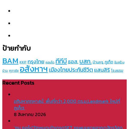
ป้ายกำกับ
BAM
ทีทีบี
บสก.
กรุงไทย
ธอส.
ภูเก็ต
บ้านหรู
KKP
คอนโด
รับสร้าง
อสังหาฯ
เมืองไทยประกันชีวิต
แสนสิริ
โรงแรม
บ้าน
ศุภาลัย
Recent Posts
อภิมหาคฤหาสน์ พื้นที่กว่า 2,000 ตร.ม.Landmark ใหม่ที่
ภูเก็ต
8 สิงหาคม 2026
‘ซุน คอร์ป’ปักหมุดเข้าเทรดSET ชูแผนขยายอาณาจักรวัสดุ