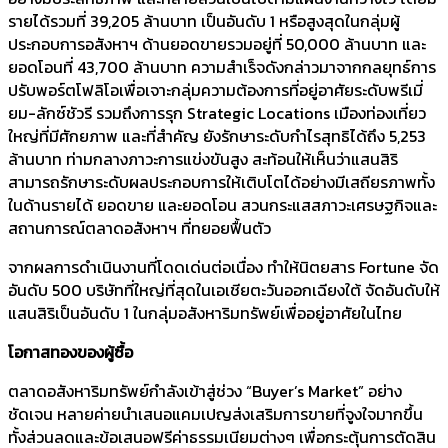
รายได้รวมที่ 39,205 ล้านบาท เป็นอันดับ 1 หรือสูงสุดในกลุ่มผู้
ประกอบการอสังหาฯ ด้านยอดขายรวมอยู่ที่ 50,000 ล้านบาท และ
ยอดโอนที่ 43,700 ล้านบาท ความสำเร็จดังกล่าวมาจากกลยุทธ์การ
ปรับพอร์ตโฟลิโอเพื่อเจาะกลุ่มความต้องการที่อยู่อาศัยระดับพรีเมี่
ยม-ลักซ์ชัวรี รวมถึงการรุก Strategic Locations เมืองท่องเที่ยว
ใหญ่ที่มีศักยภาพ และที่สำคัญ ยังรักษาระดับกำไรสุทธิได้ถึง 5,253
ล้านบาท ท่ามกลางภาวะการแข่งขันสูง สะท้อนให้เห็นว่าแสนสิริ
สามารถรักษาระดับผลประกอบการให้เติบโตได้อย่างมีเสถียรภาพทั้ง
ในด้านรายได้ ยอดขาย และยอดโอน สวนกระแสสภาวะเศรษฐกิจและ
สถานการณ์ตลาดอสังหาฯ ที่ทยอยฟื้นตัว
จากผลการดำเนินงานที่โดดเด่นต่อเนื่อง ทำให้นิตยสาร Fortune จัด
อันดับ 500 บริษัทที่ใหญ่ที่สุดในเอเชียตะวันออกเฉียงใต้ จัดอันดับให้
แสนสิริเป็นอันดับ 1 ในกลุ่มอสังหาริมทรัพย์เพื่ออยู่อาศัยในไทย
โอกาสทองของผู้ซื้อ
ตลาดอสังหาริมทรัพย์กำลังเข้าสู่ช่วง “Buyer’s Market” อย่าง
ชัดเจน หลายค่ายนำเสนอแคมเปญส่งเสริมการขายที่จูงใจมากขึ้น
ทั้งส่วนลดและข้อเสนอฟรีค่าธรรมเนียมต่างๆ เพื่อกระตุ้นการตัดสิน