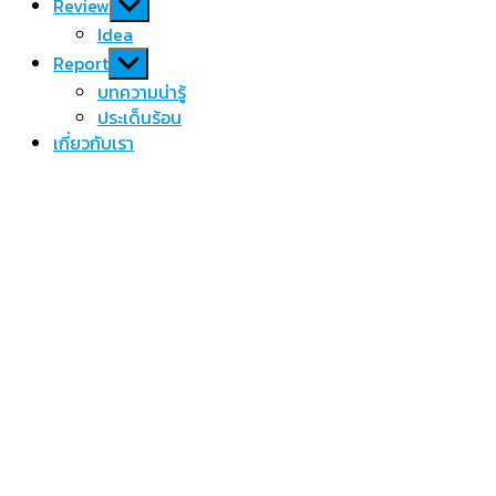
Show
Review
sub
Idea
menu
Show
Report
sub
บทความน่ารู้
menu
ประเด็นร้อน
เกี่ยวกับเรา