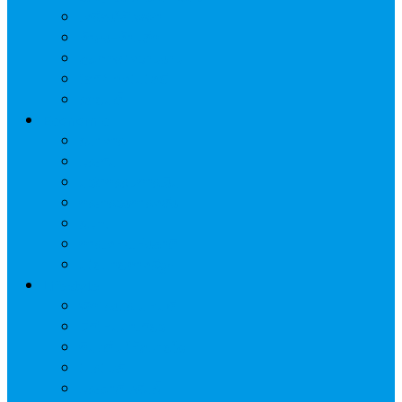
เครื่องใช้ไฟฟ้า
ค้าส่ง-ค้าปลีก
สุขภาพ/ความงาม
ไอที/เทคโนโลยี
รถยนต์
Economic
ธนาคาร
ประกัน
นวัตกรรมการเงิน
กระทรวงการคลัง
ธปท.
การเคหะแห่งชาติ
นโยบายภาครัฐฯ
Lifestyle
พักโรงแรมไหนดี
มีที่ไหนน่าเที่ยว
กิน/ดื่ม ให้สบายใจ
โปรโมชั่น
ประชาสัมพันธ์