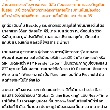
ล้านบาท ความต้องการต่างชาติล้น กับบรรยากาศการจองที่ดุเดือด
ในรอบ 10 ปี ตอกย้ำถึงความต้องการคอนโดริมทะเลในเมืองท่อง
เที่ยวสำคัญอย่างพัทยา และความเชื่อมั่นในแบรนด์แสนสิริ
รุกต่อ เติมเต็ม Backlog ระยะยาวครอบคลุมโลโคชั่นมาแรงในไตร
มาสกแรก ได้แก่ ดีคอนโด คีรี, เดอะ เบส รัชดา 19, ดีคอนโด วิวิด
รังสิต, เดอะ มูฟ ประดิพัทธ์, เดอะ เบส เชิงทะเล ภูเก็ต, ดีคอนโด
แคมปัส ขอนแก่น และเวย์ โพธิสาร 2 พัทยา
นายองอาจ สุวรรณกุล ผู้ช่วยกรรมการผู้จัดการอาวุโสสายงาน
พัฒนาโครงการคอนโดมิเนียม บริษัท แสนสิริ จำกัด (มหาชน) หรือ
SIRI เปิดเผยว่า PTY Residence Sai 1 เป็นความภาคภูมิใจของแสน
สิริในฐานะหนึ่งในผลงานมาสเตอร์พีชในรอบ 10 ปี บนถนนเลียบหาด
พัทยาสาย 1 (พัทยากลาง) เป็น Rare Item บนที่ดิน Freehold ผืน
สุดท้ายที่หาไม่ได้อีกแล้ว
จากความต้องการของชาวไทยและต่างชาติที่เข้ามาอย่างต่อเนื่อง
แสนสิริ จึงได้นำระบบ “Global Online Booking” แบบ Real-Time
มาใช้สำหรับ Foreign Quota ที่เปิดจองพร้อมกันเรียลไทม์ทั่วโลก
เมื่อวันที่ 6 มี.ค. ที่ผ่านมา ปรากกฏว่ามียอดจองเต็มโควตาตลาดต่าง