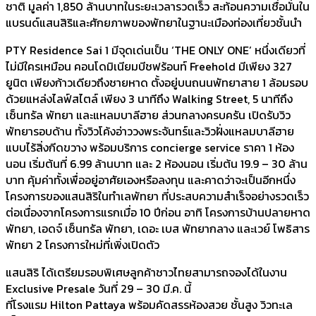
ชาติ มูลค่า 1,850 ล้านบาทในระยะเวลารวดเร็ว สะท้อนความเชื่อมั่นใน
แบรนด์แสนสิริและศักยภาพของพัทยาในฐานะเมืองท่องเที่ยวชั้นนำ
PTY Residence Sai 1 มีจุดเด่นเป็น ‘THE ONLY ONE’ หนึ่งเดียวที่
ไม่มีใครเหมือน คอนโดมิเนียมบีชฟร้อนท์ Freehold มีเพียง 327
ยูนิต เพียงก้าวเดียวถึงชายหาด ตั้งอยู่บนถนนพัทยาสาย 1 ล้อมรอบ
ด้วยแหล่งไลฟ์สไตล์ เพียง 3 นาทีถึง Walking Street, 5 นาทีถึง
เซ็นทรัล พัทยา และแหลมบาลีฮาย ส่วนกลางครบครัน เปิดรับวิว
พัทยารอบด้าน ทั้งวิวโค้งอ่าววงพระจันทร์และวิวฝั่งแหลมบาลีฮาย
แบบไร้สิ่งกีดขวาง พร้อมบริการ concierge service ราคา 1 ห้อง
นอน เริ่มต้นที่ 6.99 ล้านบาท และ 2 ห้องนอน เริ่มต้น 19.9 – 30 ล้าน
บาท คุ้มค่าทั้งเพื่ออยู่อาศัยเองหรือลงทุน และคาดว่าจะเป็นอีกหนึ่ง
โครงการของแสนสิริในทำเลพัทยา ที่ประสบความสำเร็จอย่างรวดเร็ว
ต่อเนื่องจากโครงการแรกเมื่อ 10 ปีก่อน อาทิ โครงการบ้านปลายหาด
พัทยา, เอดจ์ เซ็นทรัล พัทยา, เดอะ เบส พัทยากลาง และเวย์ โพธิสาร
พัทยา 2 โครงการใหม่ที่เพิ่งเปิดตัว
แสนสิริ ได้เตรียมรอบพิเศษลูกค้าชาวไทยสามารถจองได้ในงาน
Exclusive Presale วันที่ 29 – 30 มี.ค. นี้
ที่โรงแรม Hilton Pattaya พร้อมคัดสรรห้องสวย ชั้นสูง วิวทะเล