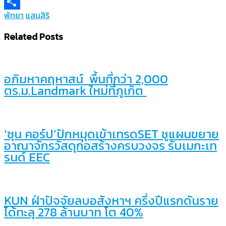
Copy
พัทยา
แสนสิริ
Link
Share
Related Posts
อภิมหาคฤหาสน์ พื้นที่กว่า 2,000
ตร.ม.Landmark ใหม่ที่ภูเก็ต
‘ซุน คอร์ป’ปักหมุดเข้าเทรดSET ชูแผนขยาย
อาณาจักรวัสดุก่อสร้างครบวงจร รับเมกะเท
รนด์ EEC
KUN ฝ่าปัจจัยลบอสังหาฯ ครึ่งปีแรกดันราย
ได้ทะลุ 278 ล้านบาท โต 40%