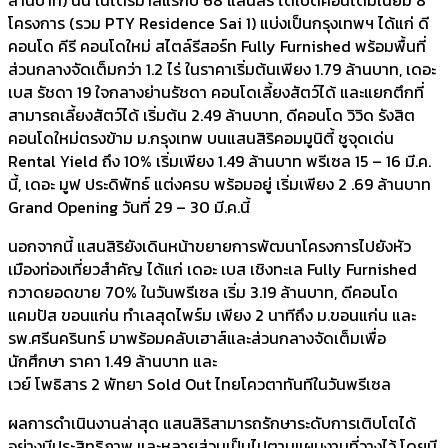
โครงการ (รวม PTY Residence Sai 1) แบ่งเป็นกรุงเทพฯ ได้แก่ ดี
คอนโด คีรี คอนโดใหม่ สไตล์รีสอร์ท Fully Furnished พร้อมพื้นที่
ส่วนกลางจัดเต็มกว่า 1.2 ไร่ ในราคาเริ่มต้นเพียง 1.79 ล้านบาท, เดอะ
เบส รัชดา 19 ใจกลางย่านรัชดา คอนโดเลี้ยงสัตว์ได้ และแยกตึกที่
สามารถเลี้ยงสัตว์ได้ เริ่มต้น 2.49 ล้านบาท, ดีคอนโด วิวิด รังสิต
คอนโดใหม่ตรงข้าม ม.กรุงเทพ บนแสนสิริคอมมูนิตี้ ชูจุดเด่น
Rental Yield ถึง 10% เริ่มเพียง 1.49 ล้านบาท พรีเซล 15 – 16 มี.ค.
นี้, เดอะ มูฟ ประดิพัทธ์ แต่งครบ พร้อมอยู่ เริ่มเพียง 2 .69 ล้านบาท
Grand Opening วันที่ 29 – 30 มี.ค.นี้
นอกจากนี้ แสนสิริยังเดินหน้าขยายการพัฒนาโครงการไปยังหัว
เมืองท่องเที่ยวสำคัญ ได้แก่ เดอะ เบส เชิงทะเล Fully Furnished
กวาดยอดขาย 70% ในวันพรีเซล เริ่ม 3.19 ล้านบาท, ดีคอนโด
แคมปัส ขอนแก่น ทำเลสุดไพร์ม เพียง 2 นาทีถึง ม.ขอนแก่น และ
รพ.ศรีนครินทร์ มาพร้อมคลับเฮาส์และส่วนกลางจัดเต็มเพื่อ
นักศึกษา ราคา 1.49 ล้านบาท และ
เวย์ โพธิสาร 2 พัทยา Sold Out ไทยโควตาทันทีในวันพรีเซล
ผลการดำเนินงานล่าสุด แสนสิริสามารถรักษาระดับการเติบโตได้
อย่างมีประสิทธิภาพ และหลายส่วนเป็นไปตามแผนงานที่วางไว้ โดยมี