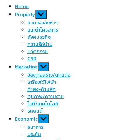
Home
Show
Property
sub
แวดวงอสังหาฯ
menu
แนะนำโครงการ
สังคมธุรกิจ
ความรู้คู่บ้าน
นวัตกรรม
CSR
Show
Marketing
sub
วัสดุก่อสร้าง/ตกแต่ง
menu
เครื่องใช้ไฟฟ้า
ค้าส่ง-ค้าปลีก
สุขภาพ/ความงาม
ไอที/เทคโนโลยี
รถยนต์
Show
Economic
sub
ธนาคาร
menu
ประกัน