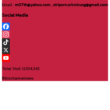
Email :
m07th@yahoo.com , siriporn.srirotrung@gmail.com
Social Media
Facebook
Instagram
TikTok
X
YouTube
Total Visit: 12,104,343
Channel
©bizchannelnews