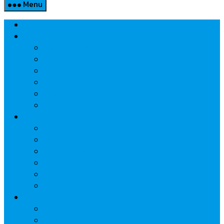
Menu
Home
Property
แวดวงอสังหาฯ
แนะนำโครงการ
สังคมธุรกิจ
ความรู้คู่บ้าน
นวัตกรรม
CSR
Marketing
วัสดุก่อสร้าง/ตกแต่ง
เครื่องใช้ไฟฟ้า
ค้าส่ง-ค้าปลีก
สุขภาพ/ความงาม
ไอที/เทคโนโลยี
รถยนต์
Economic
ธนาคาร
ประกัน