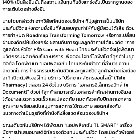
140% เป็นสิ่งยืนยันถึงสถานะเงินทุนที่แข็งแกร่งอันเป็นรากฐานของ
การเติบโตอย่างยั่งยืน
นายไชยกล่าวว่า จากวิสัยทัศน์ของบริษัทฯ ที่มุ่งสู่การเป็นบริษัท
ประกันชีวิตแห่งความยั่งยืนที่ส่งมอบคุณค่าให้กับผู้มีส่วนได้เสีย ด้วย
การกำหนด Roadmap Transforming Tomorrow หรือการเปลี่ยน
ผ่านองค์กรให้แข็งแกร่ง ผสานกับการดูแลลูกค้าภายใต้แนวคิด “การ
ดูแลด้วยหัวใจ” หรือ Care with Heart ไทยประกันชีวิตจึงมุ่งพัฒนา
นวัตกรรมผลิตภัณฑ์และบริการ เพื่อตอบโจทย์ไลฟ์สไตล์ลูกค้าในยุค
ดิจิทัล โดยพัฒนา “แอปพลิเคชัน ไทยประกันชีวิต” ที่อำนวยความ
สะดวกในการทำธุรกรรมประกันชีวิตและดูแลชีวิตลูกค้าอย่างต่อเนื่อง
อาทิ เปิดตัวฟีเจอร์ใหม่ บริการ “ปรึกษาเภสัชกรออนไลน์” (Tele
Pharmacy) ตลอด 24 ชั่วโมง บริการ “เอกสารอิเล็กทรอนิกส์ (e-
Document)” ช่วยให้ลูกค้าสามารถรับเอกสารสำคัญผ่านทางอีเมล
ได้อย่างสะดวก รวดเร็ว และปลอดภัย หมดกังวลกับปัญหาเอกสาร
สูญหาย พร้อมสนับสนุนการลดการใช้กระดาษ สอดคล้องกับ
แนวทางดำเนินธุรกิจที่คำนึงถึงสิ่งแวดล้อมของบริษัทฯ
ขณะเดียวกันบริษัทฯ ได้พัฒนา “แอปพลิเคชัน TL SMART” เครื่อง
มือการนำเสนอขายดิจิทัลของตัวแทนประกันชีวิต โดยเปิดตัวฟีเจอร์