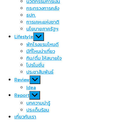
นวัตกรรมการเงิน
กระทรวงการคลัง
ธปท.
การเคหะแห่งชาติ
นโยบายภาครัฐฯ
Show
Lifestyle
sub
พักโรงแรมไหนดี
menu
มีที่ไหนน่าเที่ยว
กิน/ดื่ม ให้สบายใจ
โปรโมชั่น
ประชาสัมพันธ์
Show
Review
sub
Idea
menu
Show
Report
sub
บทความน่ารู้
menu
ประเด็นร้อน
เกี่ยวกับเรา