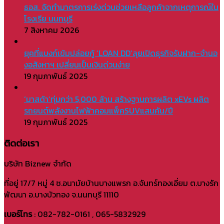
ธอส. จัดทำมาตรการเร่งด่วนช่วยเหลือลูกค้าจากเหตุการณ์ใน
โรงเรีย นนทบุรี
7 สิงหาคม 2026
ยุคที่แบงก์เข้มปล่อยกู้ ‘LOAN DD’ลุยเปิดธุรกิจรับฝาก-จำนอ
งอสังหาฯ เปลี่ยนเป็นเงินด่วนง่าย
19 กุมภาพันธ์ 2025
‘มาสด้า’ทุ่มกว่า 5,000 ล้าน สร้างฐานการผลิต xEVs ผลิต
รถยนต์พลังงานไฟฟ้าคอมแพ็คSUVแสนคัน/ปี
19 กุมภาพันธ์ 2025
ติดต่อเรา
บริษัท Biznew จำกัด
ที่อยู่ 17/7 หมู่ 4 ซ.อนามัยบ้านบางแพรก อ.จันทร์ทองเอี่ยม ต.บางรัก
พัฒนา อ.บางบัวทอง จ.นนทบุรี 11110
เบอร์โทร
: 082-782-0161 , 065-5832929