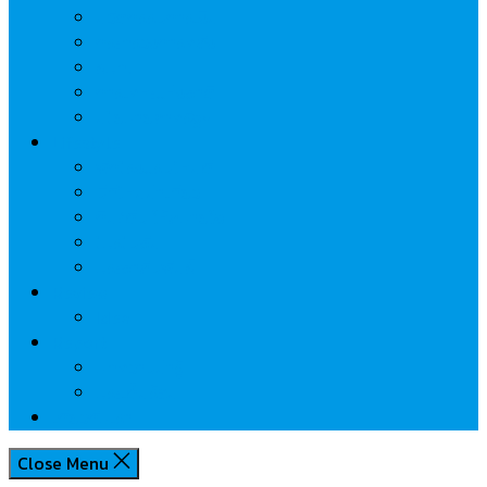
นวัตกรรมการเงิน
กระทรวงการคลัง
ธปท.
การเคหะแห่งชาติ
นโยบายภาครัฐฯ
Lifestyle
พักโรงแรมไหนดี
มีที่ไหนน่าเที่ยว
กิน/ดื่ม ให้สบายใจ
โปรโมชั่น
ประชาสัมพันธ์
Review
Idea
Report
บทความน่ารู้
ประเด็นร้อน
เกี่ยวกับเรา
Close Menu