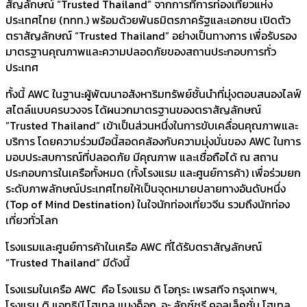
สัญลักษณ์ “Trusted Thailand” จากการที่การท่องเที่ยวแห่ง
ประเทศไทย (ททท.) พร้อมด้วยพันธมิตรภาครัฐและเอกชน เปิดตัว
ตราสัญลักษณ์ “Trusted Thailand” อย่างเป็นทางการ เพื่อรับรอง
มาตรฐานคุณภาพและความปลอดภัยของสถานประกอบการทั่ว
ประเทศ
ทั้งนี้ AWC ในฐานะผู้พัฒนาอสังหาริมทรัพย์ชั้นนำที่มุ่งตอบสนองไลฟ์
สไตล์แบบครบวงจร ได้ผนวกมาตรฐานของตราสัญลักษณ์
“Trusted Thailand” เข้าเป็นส่วนหนึ่งในการขับเคลื่อนคุณภาพและ
บริการ โดยความร่วมมือนี้สอดคล้องกับความมุ่งมั่นของ AWC ในการ
มอบประสบการณ์ที่ปลอดภัย มีคุณภาพ และเชื่อถือได้ ณ สถาน
ประกอบการในเครือทั้งหมด (ทั้งโรงแรม และศูนย์การค้า) เพื่อร่วมยก
ระดับภาพลักษณ์ประเทศไทยให้เป็นจุดหมายปลายทางอันดับหนึ่ง
(Top of Mind Destination) ในใจนักท่องเที่ยวจีน รวมถึงนักท่อง
เที่ยวทั่วโลก
โรงแรมและศูนย์การค้าในเครือ AWC ที่ได้รับตราสัญลักษณ์
“Trusted Thailand” มีดังนี้
โรงแรมในเครือ AWC คือ โรงแรม ดิ โอกุระ เพรสทีจ กรุงเทพฯ,
โรงแรม ดิ แอทธินี โฮเทล แบงค็อก, อะ ลักซ์ชูรี คอลเล็คชั่น โฮเทล,