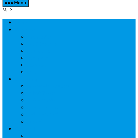
Menu
Home
Property
แวดวงอสังหาฯ
แนะนำโครงการ
สังคมธุรกิจ
ความรู้คู่บ้าน
นวัตกรรม
CSR
Marketing
วัสดุก่อสร้าง/ตกแต่ง
เครื่องใช้ไฟฟ้า
ค้าส่ง-ค้าปลีก
สุขภาพ/ความงาม
ไอที/เทคโนโลยี
รถยนต์
Economic
ธนาคาร