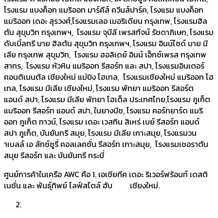
โรงแรม แบงค็อก แมริออท มาร์คีส์ ควีนส์ปาร์ค, โรงแรม แบงค็อก
แมริออท เดอะ สุรวงศ์,โรงแรมเลอ เมอริเดียน กรุงเทพ, โรงแรมฮิล
ตัน สุขุมวิท กรุงเทพฯ, โรงแรม จุบีลี เพรสทีจน์ รัชดาภิเษก, โรงแรม
ดับเบิ้ลทรี บาย ฮิลตัน สุขุมวิท กรุงเทพฯ, โรงแรม อินน์ไซด์ บาย มี
เลีย กรุงเทพ สุขุมวิท, โรงแรม ฮอลิเดย์ อินน์ เอ็กซ์เพรส กรุงเทพ
สาทร, โรงแรม หัวหิน แมริออท รีสอร์ท และ สปา, โรงแรมอินเตอร์
คอนติเนนตัล เชียงใหม่ แม่ปิง โฮเทล, โรงแรมเชียงใหม่ แมริออท โฮ
เทล, โรงแรม มีเลีย เชียงใหม่, โรงแรม พัทยา แมริออท รีสอร์ต
แอนด์ สปา, โรงแรม มีเลีย พัทยา โฮเต็ล ประเทศไทย,โรงแรม ภูเก็ต
แมริออท รีสอร์ท แอนด์ สปา, ในยางบีช, โรงแรม คอร์ทยาร์ด แมริ
ออท ภูเก็ต ทาวน์, โรงแรม เดอะ เวสทิน สิเหร่ เบย์ รีสอร์ท แอนด์
สปา ภูเก็ต, บันยันทรี สมุย, โรงแรม มีเลีย เกาะสมุย, โรงแรมวน
าเบลล์ เอ ลักซ์ซูรี่ คอลเลคชั่น รีสอร์ท เกาะสมุย, โรงแรมเชอราตัน
สมุย รีสอร์ท และ บันยันทรี กระบี่
ศูนย์การค้าในเครือ AWC คือ 1. เอเชียทีค เดอะ ริเวอร์ฟร้อนท์ เดสติ
เนชั่น และ พันธุ์ทิพย์ ไลฟ์สไตล์ ฮับ เชียงใหม่.