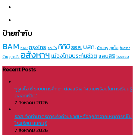
ป้ายกำกับ
BAM
ทีทีบี
บสก.
กรุงไทย
ธอส.
ภูเก็ต
บ้านหรู
KKP
คอนโด
รับสร้าง
อสังหาฯ
เมืองไทยประกันชีวิต
แสนสิริ
โรงแรม
บ้าน
ศุภาลัย
Recent Posts
กูรูเอไอ ชี้ ระบบการศึกษา ต้องสร้าง “ความพร้อมในการเรียนรู้
ตลอดชีวิต”
7 สิงหาคม 2026
ธอส. จัดทำมาตรการเร่งด่วนช่วยเหลือลูกค้าจากเหตุการณ์ใน
โรงเรียน นนทบุรี
7 สิงหาคม 2026