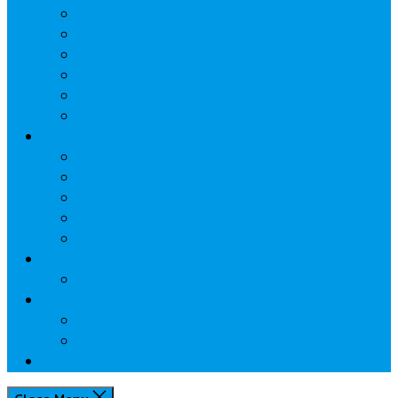
ประกัน
นวัตกรรมการเงิน
กระทรวงการคลัง
ธปท.
การเคหะแห่งชาติ
นโยบายภาครัฐฯ
Lifestyle
พักโรงแรมไหนดี
มีที่ไหนน่าเที่ยว
กิน/ดื่ม ให้สบายใจ
โปรโมชั่น
ประชาสัมพันธ์
Review
Idea
Report
บทความน่ารู้
ประเด็นร้อน
เกี่ยวกับเรา