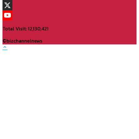
TikTok
X
YouTube
Total Visit: 12,130,421
Channel
©bizchannelnews