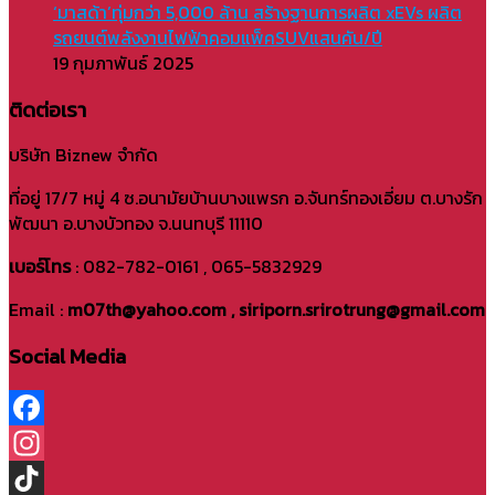
‘มาสด้า’ทุ่มกว่า 5,000 ล้าน สร้างฐานการผลิต xEVs ผลิต
รถยนต์พลังงานไฟฟ้าคอมแพ็คSUVแสนคัน/ปี
19 กุมภาพันธ์ 2025
ติดต่อเรา
บริษัท Biznew จำกัด
ที่อยู่ 17/7 หมู่ 4 ซ.อนามัยบ้านบางแพรก อ.จันทร์ทองเอี่ยม ต.บางรัก
พัฒนา อ.บางบัวทอง จ.นนทบุรี 11110
เบอร์โทร
: 082-782-0161 , 065-5832929
Email :
m07th@yahoo.com , siriporn.srirotrung@gmail.com
Social Media
Facebook
Instagram