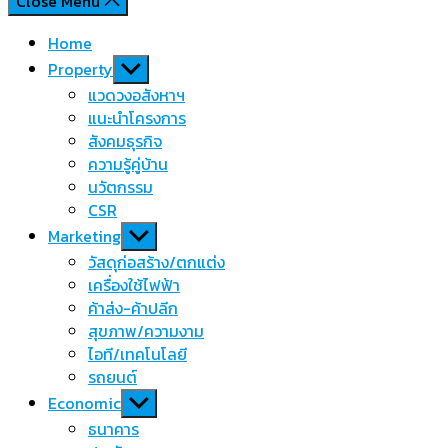
Close Menu
Home
Show
Property
sub
แวดวงอสังหาฯ
menu
แนะนำโครงการ
สังคมธุรกิจ
ความรู้คู่บ้าน
นวัตกรรม
CSR
Show
Marketing
sub
วัสดุก่อสร้าง/ตกแต่ง
menu
เครื่องใช้ไฟฟ้า
ค้าส่ง-ค้าปลีก
สุขภาพ/ความงาม
ไอที/เทคโนโลยี
รถยนต์
Show
Economic
sub
ธนาคาร