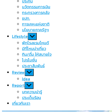
menu
ประกัน
นวัตกรรมการเงิน
กระทรวงการคลัง
ธปท.
การเคหะแห่งชาติ
นโยบายภาครัฐฯ
Show
Lifestyle
sub
พักโรงแรมไหนดี
menu
มีที่ไหนน่าเที่ยว
กิน/ดื่ม ให้สบายใจ
โปรโมชั่น
ประชาสัมพันธ์
Show
Review
sub
Idea
menu
Show
Report
sub
บทความน่ารู้
menu
ประเด็นร้อน
เกี่ยวกับเรา