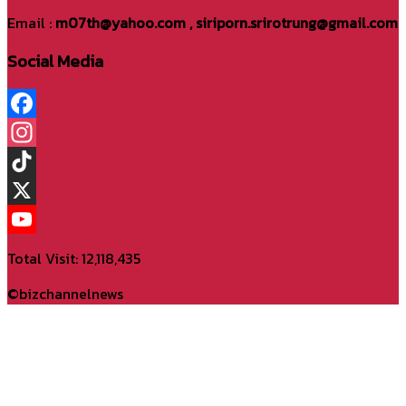
Email :
m07th@yahoo.com , siriporn.srirotrung@gmail.com
Social Media
Facebook
Instagram
TikTok
X
YouTube
Total Visit: 12,118,435
Channel
©bizchannelnews