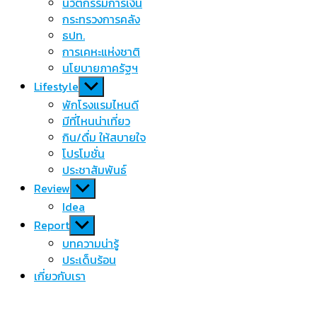
นวัตกรรมการเงิน
กระทรวงการคลัง
ธปท.
การเคหะแห่งชาติ
นโยบายภาครัฐฯ
Show
Lifestyle
sub
พักโรงแรมไหนดี
menu
มีที่ไหนน่าเที่ยว
กิน/ดื่ม ให้สบายใจ
โปรโมชั่น
ประชาสัมพันธ์
Show
Review
sub
Idea
menu
Show
Report
sub
บทความน่ารู้
menu
ประเด็นร้อน
เกี่ยวกับเรา