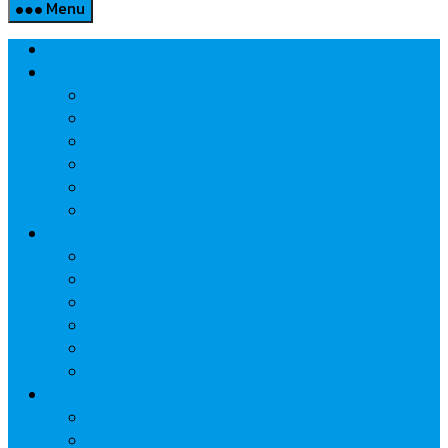
Menu
Home
Property
แวดวงอสังหาฯ
แนะนำโครงการ
สังคมธุรกิจ
ความรู้คู่บ้าน
นวัตกรรม
CSR
Marketing
วัสดุก่อสร้าง/ตกแต่ง
เครื่องใช้ไฟฟ้า
ค้าส่ง-ค้าปลีก
สุขภาพ/ความงาม
ไอที/เทคโนโลยี
รถยนต์
Economic
ธนาคาร
ประกัน