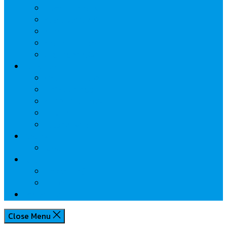
นวัตกรรมการเงิน
กระทรวงการคลัง
ธปท.
การเคหะแห่งชาติ
นโยบายภาครัฐฯ
Lifestyle
พักโรงแรมไหนดี
มีที่ไหนน่าเที่ยว
กิน/ดื่ม ให้สบายใจ
โปรโมชั่น
ประชาสัมพันธ์
Review
Idea
Report
บทความน่ารู้
ประเด็นร้อน
เกี่ยวกับเรา
Close Menu