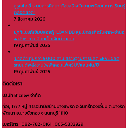
กูรูเอไอ ชี้ ระบบการศึกษา ต้องสร้าง “ความพร้อมในการเรียนรู้
ตลอดชีวิต”
7 สิงหาคม 2026
ยุคที่แบงก์เข้มปล่อยกู้ ‘LOAN DD’ลุยเปิดธุรกิจรับฝาก-จำนอ
งอสังหาฯ เปลี่ยนเป็นเงินด่วนง่าย
19 กุมภาพันธ์ 2025
‘มาสด้า’ทุ่มกว่า 5,000 ล้าน สร้างฐานการผลิต xEVs ผลิต
รถยนต์พลังงานไฟฟ้าคอมแพ็คSUVแสนคัน/ปี
19 กุมภาพันธ์ 2025
ติดต่อเรา
บริษัท Biznew จำกัด
ที่อยู่ 17/7 หมู่ 4 ซ.อนามัยบ้านบางแพรก อ.จันทร์ทองเอี่ยม ต.บางรัก
พัฒนา อ.บางบัวทอง จ.นนทบุรี 11110
เบอร์โทร
: 082-782-0161 , 065-5832929