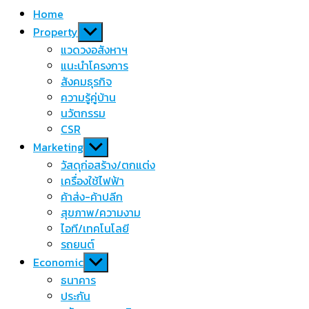
Home
Show
Property
sub
แวดวงอสังหาฯ
menu
แนะนำโครงการ
สังคมธุรกิจ
ความรู้คู่บ้าน
นวัตกรรม
CSR
Show
Marketing
sub
วัสดุก่อสร้าง/ตกแต่ง
menu
เครื่องใช้ไฟฟ้า
ค้าส่ง-ค้าปลีก
สุขภาพ/ความงาม
ไอที/เทคโนโลยี
รถยนต์
Show
Economic
sub
ธนาคาร
menu
ประกัน