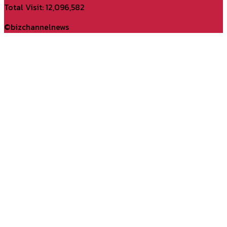
YouTube
Total Visit: 12,096,582
Channel
©bizchannelnews