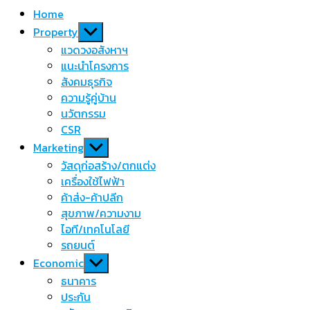
Home
Show
Property
sub
แวดวงอสังหาฯ
menu
แนะนำโครงการ
สังคมธุรกิจ
ความรู้คู่บ้าน
นวัตกรรม
CSR
Show
Marketing
sub
วัสดุก่อสร้าง/ตกแต่ง
menu
เครื่องใช้ไฟฟ้า
ค้าส่ง-ค้าปลีก
สุขภาพ/ความงาม
ไอที/เทคโนโลยี
รถยนต์
Show
Economic
sub
ธนาคาร
menu
ประกัน