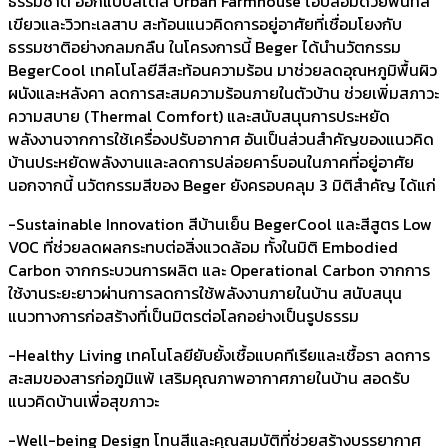
ธรรมชาติ ออกแบบสไตล์ Urban Farmhouse โอบล้อมด้วยพื้นที่สี
เขียวและวิวทะเลสาบ สะท้อนแนวคิดการอยู่อาศัยที่เชื่อมโยงกับ
ธรรมชาติอย่างกลมกลืน ในโครงการนี้ Beger ได้นำนวัตกรรม
BegerCool เทคโนโลยีสีสะท้อนความร้อน มาช่วยลดอุณหภูมิพื้นผิว
ผนังและหลังคา ลดการสะสมความร้อนภายในตัวบ้าน ช่วยเพิ่มสภาวะ
ความสบาย (Thermal Comfort) และสนับสนุนการประหยัด
พลังงานจากการใช้เครื่องปรับอากาศ อันเป็นส่วนสำคัญของแนวคิด
บ้านประหยัดพลังงานและลดการปล่อยคาร์บอนในภาคที่อยู่อาศัย
นอกจากนี้ นวัตกรรมสีของ Beger ยังครอบคลุม 3 มิติสำคัญ ได้แก่
-Sustainable Innovation สีบ้านเย็น BegerCool และสีสูตร Low
VOC ที่ช่วยลดผลกระทบต่อสิ่งแวดล้อม ทั้งในมิติ Embodied
Carbon จากกระบวนการผลิต และ Operational Carbon จากการ
ใช้งานระยะยาวผ่านการลดการใช้พลังงานภายในบ้าน สนับสนุน
แนวทางการก่อสร้างที่เป็นมิตรต่อโลกอย่างเป็นรูปธรรม
-Healthy Living เทคโนโลยียับยั้งเชื้อแบคทีเรียและเชื้อรา ลดการ
สะสมของสารก่อภูมิแพ้ เสริมคุณภาพอากาศภายในบ้าน สอดรับ
แนวคิดบ้านเพื่อสุขภาวะ
-Well-being Design โทนสีและคุณสมบัติที่ช่วยสร้างบรรยากาศ