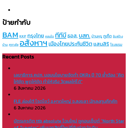
ป้ายกำกับ
BAM
ทีทีบี
บสก.
กรุงไทย
ธอส.
ภูเก็ต
บ้านหรู
KKP
คอนโด
รับสร้าง
อสังหาฯ
เมืองไทยประกันชีวิต
แสนสิริ
โรงแรม
บ้าน
ศุภาลัย
Recent Posts
เลขาธิการ คปภ. มอบนโยบายจัดทำ OKRs ปี 70 ย้ำต้อง “คิด
ให้ชัด พูดให้ชัด ทำให้จริง วัดผลให้ได้”
6 สิงหาคม 2026
FLE ล่องใต้ โรดโชว์ อ.หาดใหญ่ จ.สงขลา นักลงทุนคึกคัก
6 สิงหาคม 2026
บัตรเครดิต ttb absolute โฉมใหม่ ชูคอนเซ็ปต์ “North Star
of Traveler” เพิ่มเอกสิทธิ์ใหม่ที่คุ้มค่ากว่าเดิม