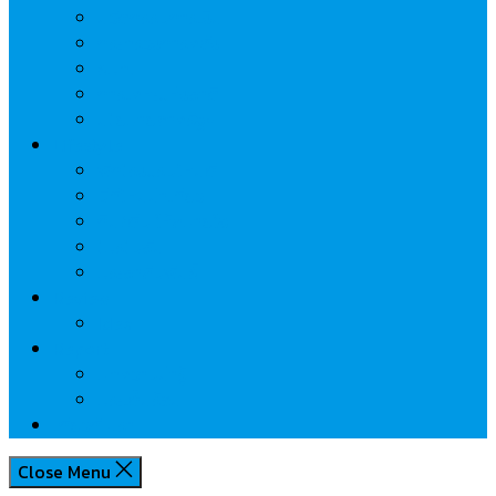
นวัตกรรมการเงิน
กระทรวงการคลัง
ธปท.
การเคหะแห่งชาติ
นโยบายภาครัฐฯ
Lifestyle
พักโรงแรมไหนดี
มีที่ไหนน่าเที่ยว
กิน/ดื่ม ให้สบายใจ
โปรโมชั่น
ประชาสัมพันธ์
Review
Idea
Report
บทความน่ารู้
ประเด็นร้อน
เกี่ยวกับเรา
Close Menu