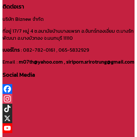
ติดต่อเรา
บริษัท Biznew จำกัด
ที่อยู่ 17/7 หมู่ 4 ซ.อนามัยบ้านบางแพรก อ.จันทร์ทองเอี่ยม ต.บางรัก
พัฒนา อ.บางบัวทอง จ.นนทบุรี 11110
เบอร์โทร
: 082-782-0161 , 065-5832929
Email :
m07th@yahoo.com , siriporn.srirotrung@gmail.com
Social Media
Facebook
Instagram
TikTok
X