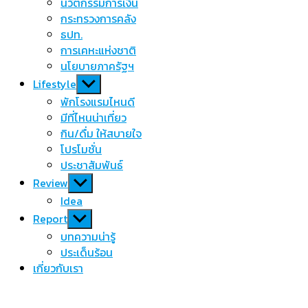
นวัตกรรมการเงิน
กระทรวงการคลัง
ธปท.
การเคหะแห่งชาติ
นโยบายภาครัฐฯ
Show
Lifestyle
sub
พักโรงแรมไหนดี
menu
มีที่ไหนน่าเที่ยว
กิน/ดื่ม ให้สบายใจ
โปรโมชั่น
ประชาสัมพันธ์
Show
Review
sub
Idea
menu
Show
Report
sub
บทความน่ารู้
menu
ประเด็นร้อน
เกี่ยวกับเรา