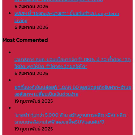
6 สิงหาคม 2026
พลัสฯ ชี้ “เชิงทะเล-บางเทา” ขึ้นแท่นทำเล Long-term
Living
6 สิงหาคม 2026
Most Commented
เลขาธิการ คปภ. มอบนโยบายจัดทำ OKRs ปี 70 ย้ำต้อง “คิด
ให้ชัด พูดให้ชัด ทำให้จริง วัดผลให้ได้”
6 สิงหาคม 2026
ยุคที่แบงก์เข้มปล่อยกู้ ‘LOAN DD’ลุยเปิดธุรกิจรับฝาก-จำนอ
งอสังหาฯ เปลี่ยนเป็นเงินด่วนง่าย
19 กุมภาพันธ์ 2025
‘มาสด้า’ทุ่มกว่า 5,000 ล้าน สร้างฐานการผลิต xEVs ผลิต
รถยนต์พลังงานไฟฟ้าคอมแพ็คSUVแสนคัน/ปี
19 กุมภาพันธ์ 2025