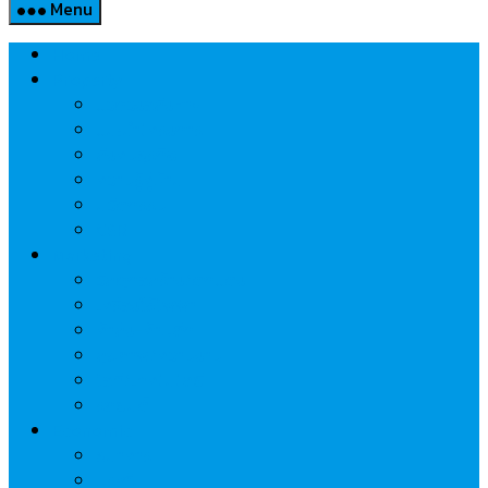
Menu
Home
Property
แวดวงอสังหาฯ
แนะนำโครงการ
สังคมธุรกิจ
ความรู้คู่บ้าน
นวัตกรรม
CSR
Marketing
วัสดุก่อสร้าง/ตกแต่ง
เครื่องใช้ไฟฟ้า
ค้าส่ง-ค้าปลีก
สุขภาพ/ความงาม
ไอที/เทคโนโลยี
รถยนต์
Economic
ธนาคาร
ประกัน