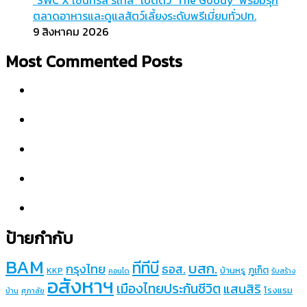
“SWC X เซ็นทรัล รีเทล” เปิดตัว ‘The Goody’ พร้อมรุก
ตลาดอาหารและดูแลสัตว์เลี้ยงระดับพรีเมี่ยมทั่วปท.
9 สิงหาคม 2026
Most Commented Posts
ป้ายกำกับ
BAM
ทีทีบี
บสก.
กรุงไทย
ธอส.
ภูเก็ต
บ้านหรู
KKP
คอนโด
รับสร้าง
อสังหาฯ
เมืองไทยประกันชีวิต
แสนสิริ
โรงแรม
บ้าน
ศุภาลัย