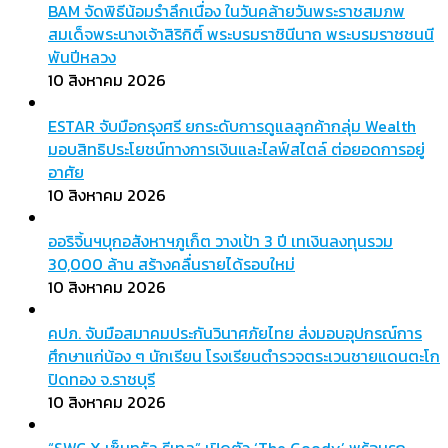
BAM จัดพิธีน้อมรำลึกเนื่อง ในวันคล้ายวันพระราชสมภพ
สมเด็จพระนางเจ้าสิริกิติ์ พระบรมราชินีนาถ พระบรมราชชนนี
พันปีหลวง
10 สิงหาคม 2026
ESTAR จับมือกรุงศรี ยกระดับการดูแลลูกค้ากลุ่ม Wealth
มอบสิทธิประโยชน์ทางการเงินและไลฟ์สไตล์ ต่อยอดการอยู่
อาศัย
10 สิงหาคม 2026
ออริจิ้นฯบุกอสังหาฯภูเก็ต วางเป้า 3 ปี เทเงินลงทุนรวม
30,000 ล้าน สร้างคลื่นรายได้รอบใหม่
10 สิงหาคม 2026
คปภ. จับมือสมาคมประกันวินาศภัยไทย ส่งมอบอุปกรณ์การ
ศึกษาแก่น้อง ๆ นักเรียน โรงเรียนตำรวจตระเวนชายแดนตะโก
ปิดทอง จ.ราชบุรี
10 สิงหาคม 2026