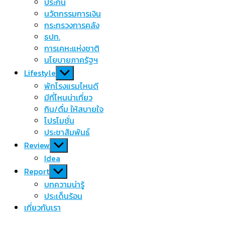
menu
ประกัน
นวัตกรรมการเงิน
กระทรวงการคลัง
ธปท.
การเคหะแห่งชาติ
นโยบายภาครัฐฯ
Show
Lifestyle
sub
พักโรงแรมไหนดี
menu
มีที่ไหนน่าเที่ยว
กิน/ดื่ม ให้สบายใจ
โปรโมชั่น
ประชาสัมพันธ์
Show
Review
sub
Idea
menu
Show
Report
sub
บทความน่ารู้
menu
ประเด็นร้อน
เกี่ยวกับเรา