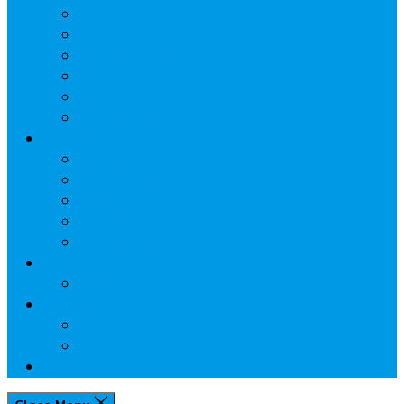
ประกัน
นวัตกรรมการเงิน
กระทรวงการคลัง
ธปท.
การเคหะแห่งชาติ
นโยบายภาครัฐฯ
Lifestyle
พักโรงแรมไหนดี
มีที่ไหนน่าเที่ยว
กิน/ดื่ม ให้สบายใจ
โปรโมชั่น
ประชาสัมพันธ์
Review
Idea
Report
บทความน่ารู้
ประเด็นร้อน
เกี่ยวกับเรา