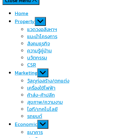
Close Menu
Home
Show
Property
sub
แวดวงอสังหาฯ
menu
แนะนำโครงการ
สังคมธุรกิจ
ความรู้คู่บ้าน
นวัตกรรม
CSR
Show
Marketing
sub
วัสดุก่อสร้าง/ตกแต่ง
menu
เครื่องใช้ไฟฟ้า
ค้าส่ง-ค้าปลีก
สุขภาพ/ความงาม
ไอที/เทคโนโลยี
รถยนต์
Show
Economic
sub
ธนาคาร