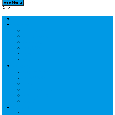
Menu
Home
Property
แวดวงอสังหาฯ
แนะนำโครงการ
สังคมธุรกิจ
ความรู้คู่บ้าน
นวัตกรรม
CSR
Marketing
วัสดุก่อสร้าง/ตกแต่ง
เครื่องใช้ไฟฟ้า
ค้าส่ง-ค้าปลีก
สุขภาพ/ความงาม
ไอที/เทคโนโลยี
รถยนต์
Economic
ธนาคาร