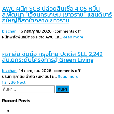
AWC ผนึก SCB ปล่อยสินเชื่อ 4.05 หมื่น
ล.พัฒนา “เวิ้งนครเกษม เยาวราช” แลนด์มาร์
กใหญ่ที่สุดใจกลางเยาวราช
bizchan
·
16 กรกฎาคม 2026
·
comments off
ผนึกพลังพันธมิตรระหว่าง AWC แล…
Read more
ศุภาลัย จับมือ กรุงไทย ปิดดีล SLL 2,242
ลบ.ยกระดับโครงการสู่ Green Living
bizchan
·
14 กรกฎาคม 2026
·
comments off
บริษัท ศุภาลัย จำกัด (มหาชน) ผ…
Read more
Posts
1
2
…
36
Next
pagination
ค้นหา
สำหรับ:
Recent Posts