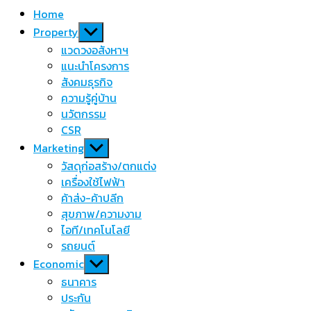
Home
Show
Property
sub
แวดวงอสังหาฯ
menu
แนะนำโครงการ
สังคมธุรกิจ
ความรู้คู่บ้าน
นวัตกรรม
CSR
Show
Marketing
sub
วัสดุก่อสร้าง/ตกแต่ง
menu
เครื่องใช้ไฟฟ้า
ค้าส่ง-ค้าปลีก
สุขภาพ/ความงาม
ไอที/เทคโนโลยี
รถยนต์
Show
Economic
sub
ธนาคาร
menu
ประกัน