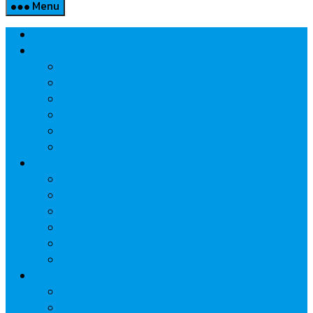
Menu
Home
Property
แวดวงอสังหาฯ
แนะนำโครงการ
สังคมธุรกิจ
ความรู้คู่บ้าน
นวัตกรรม
CSR
Marketing
วัสดุก่อสร้าง/ตกแต่ง
เครื่องใช้ไฟฟ้า
ค้าส่ง-ค้าปลีก
สุขภาพ/ความงาม
ไอที/เทคโนโลยี
รถยนต์
Economic
ธนาคาร
ประกัน