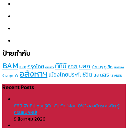
ป้ายกำกับ
BAM
ทีทีบี
บสก.
กรุงไทย
ธอส.
ภูเก็ต
บ้านหรู
KKP
คอนโด
รับสร้าง
อสังหาฯ
เมืองไทยประกันชีวิต
แสนสิริ
โรงแรม
บ้าน
ศุภาลัย
Recent Posts
ทีทีบี ฟินทิป ชวนรู้ทัน กับดัก “ผ่อน 0%” ของบัตรเครดิต รู้
ก่อนแบกหนี้!
9 สิงหาคม 2026