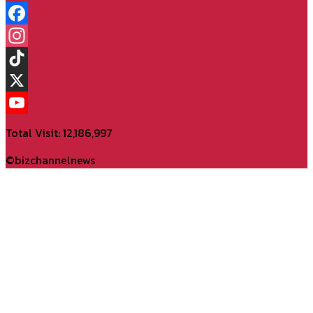
Facebook
Instagram
TikTok
X
YouTube
Total Visit: 12,186,997
Channel
©bizchannelnews