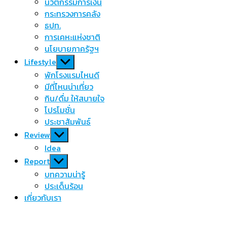
นวัตกรรมการเงิน
กระทรวงการคลัง
ธปท.
การเคหะแห่งชาติ
นโยบายภาครัฐฯ
Show
Lifestyle
sub
พักโรงแรมไหนดี
menu
มีที่ไหนน่าเที่ยว
กิน/ดื่ม ให้สบายใจ
โปรโมชั่น
ประชาสัมพันธ์
Show
Review
sub
Idea
menu
Show
Report
sub
บทความน่ารู้
menu
ประเด็นร้อน
เกี่ยวกับเรา