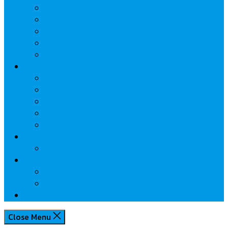
นวัตกรรมการเงิน
กระทรวงการคลัง
ธปท.
การเคหะแห่งชาติ
นโยบายภาครัฐฯ
Lifestyle
พักโรงแรมไหนดี
มีที่ไหนน่าเที่ยว
กิน/ดื่ม ให้สบายใจ
โปรโมชั่น
ประชาสัมพันธ์
Review
Idea
Report
บทความน่ารู้
ประเด็นร้อน
เกี่ยวกับเรา
Close Menu