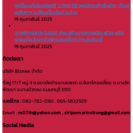
ยุคที่แบงก์เข้มปล่อยกู้ ‘LOAN DD’ลุยเปิดธุรกิจรับฝาก-จำนอ
งอสังหาฯ เปลี่ยนเป็นเงินด่วนง่าย
19 กุมภาพันธ์ 2025
‘มาสด้า’ทุ่มกว่า 5,000 ล้าน สร้างฐานการผลิต xEVs ผลิต
รถยนต์พลังงานไฟฟ้าคอมแพ็คSUVแสนคัน/ปี
19 กุมภาพันธ์ 2025
ติดต่อเรา
บริษัท Biznew จำกัด
ที่อยู่ 17/7 หมู่ 4 ซ.อนามัยบ้านบางแพรก อ.จันทร์ทองเอี่ยม ต.บางรัก
พัฒนา อ.บางบัวทอง จ.นนทบุรี 11110
เบอร์โทร
: 082-782-0161 , 065-5832929
Email :
m07th@yahoo.com , siriporn.srirotrung@gmail.com
Social Media