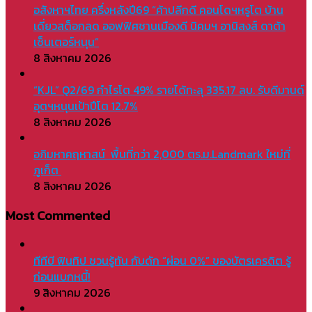
อสังหาฯไทย ครึ่งหลังปี69 “ค้าปลีกดี คอนโดฯหรูโต บ้าน
เดี่ยวสต็อกลด ออฟฟิศชานเมืองดี นิคมฯ อานิสงส์ ดาต้า
เซ็นเตอร์หนุน”
8 สิงหาคม 2026
“KJL” Q2/69 กำไรโต 49% รายได้ทะลุ 335.17 ลบ. รับดีมานด์
อุตฯหนุนเป้าปีโต 12.7%
8 สิงหาคม 2026
อภิมหาคฤหาสน์ พื้นที่กว่า 2,000 ตร.ม.Landmark ใหม่ที่
ภูเก็ต
8 สิงหาคม 2026
Most Commented
ทีทีบี ฟินทิป ชวนรู้ทัน กับดัก “ผ่อน 0%” ของบัตรเครดิต รู้
ก่อนแบกหนี้!
9 สิงหาคม 2026