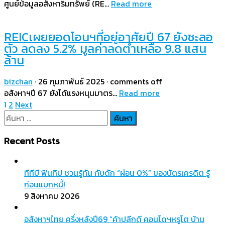
ศูนย์ข้อมูลอสังหาริมทรัพย์ (RE…
Read more
REICเผยยอดโอนฯที่อยู่อาศัยปี 67 ยังชะลอ
ตัว ลดลง 5.2% มูลค่าลดต่ำเหลือ 9.8 แสน
ล้าน
bizchan
·
26 กุมภาพันธ์ 2025
·
comments off
อสังหาฯปี 67 ยังได้แรงหนุนมาตร…
Read more
Posts
1
2
Next
pagination
ค้นหา
สำหรับ:
Recent Posts
ทีทีบี ฟินทิป ชวนรู้ทัน กับดัก “ผ่อน 0%” ของบัตรเครดิต รู้
ก่อนแบกหนี้!
9 สิงหาคม 2026
อสังหาฯไทย ครึ่งหลังปี69 “ค้าปลีกดี คอนโดฯหรูโต บ้าน