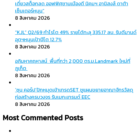
เดี่ยวสต็อกลด ออฟฟิศชานเมืองดี นิคมฯ อานิสงส์ ดาต้า
เซ็นเตอร์หนุน”
8 สิงหาคม 2026
“KJL” Q2/69 กำไรโต 49% รายได้ทะลุ 335.17 ลบ. รับดีมานด์
อุตฯหนุนเป้าปีโต 12.7%
8 สิงหาคม 2026
อภิมหาคฤหาสน์ พื้นที่กว่า 2,000 ตร.ม.Landmark ใหม่ที่
ภูเก็ต
8 สิงหาคม 2026
‘ซุน คอร์ป’ปักหมุดเข้าเทรดSET ชูแผนขยายอาณาจักรวัสดุ
ก่อสร้างครบวงจร รับเมกะเทรนด์ EEC
8 สิงหาคม 2026
Most Commented Posts