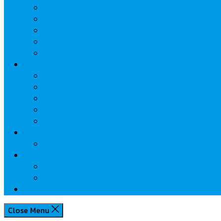
นวัตกรรมการเงิน
กระทรวงการคลัง
ธปท.
การเคหะแห่งชาติ
นโยบายภาครัฐฯ
Lifestyle
พักโรงแรมไหนดี
มีที่ไหนน่าเที่ยว
กิน/ดื่ม ให้สบายใจ
โปรโมชั่น
ประชาสัมพันธ์
Review
Idea
Report
บทความน่ารู้
ประเด็นร้อน
เกี่ยวกับเรา
Close Menu