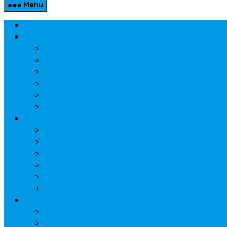
Menu
Home
Property
แวดวงอสังหาฯ
แนะนำโครงการ
สังคมธุรกิจ
ความรู้คู่บ้าน
นวัตกรรม
CSR
Marketing
วัสดุก่อสร้าง/ตกแต่ง
เครื่องใช้ไฟฟ้า
ค้าส่ง-ค้าปลีก
สุขภาพ/ความงาม
ไอที/เทคโนโลยี
รถยนต์
Economic
ธนาคาร
ประกัน