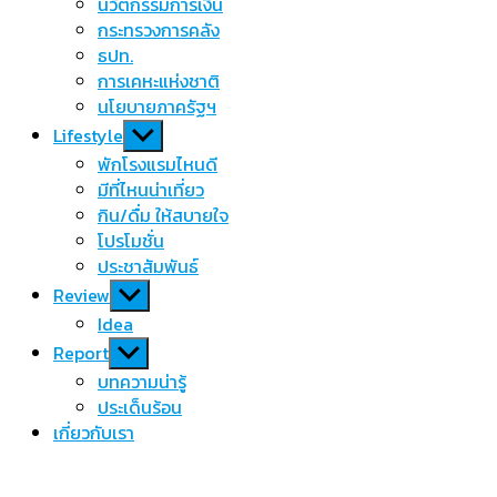
นวัตกรรมการเงิน
กระทรวงการคลัง
ธปท.
การเคหะแห่งชาติ
นโยบายภาครัฐฯ
Show
Lifestyle
sub
พักโรงแรมไหนดี
menu
มีที่ไหนน่าเที่ยว
กิน/ดื่ม ให้สบายใจ
โปรโมชั่น
ประชาสัมพันธ์
Show
Review
sub
Idea
menu
Show
Report
sub
บทความน่ารู้
menu
ประเด็นร้อน
เกี่ยวกับเรา