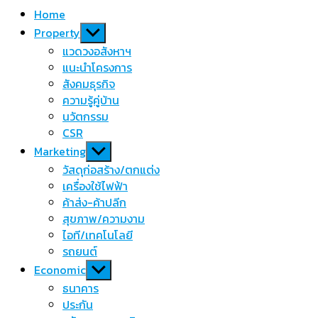
Home
Show
Property
sub
แวดวงอสังหาฯ
menu
แนะนำโครงการ
สังคมธุรกิจ
ความรู้คู่บ้าน
นวัตกรรม
CSR
Show
Marketing
sub
วัสดุก่อสร้าง/ตกแต่ง
menu
เครื่องใช้ไฟฟ้า
ค้าส่ง-ค้าปลีก
สุขภาพ/ความงาม
ไอที/เทคโนโลยี
รถยนต์
Show
Economic
sub
ธนาคาร
menu
ประกัน