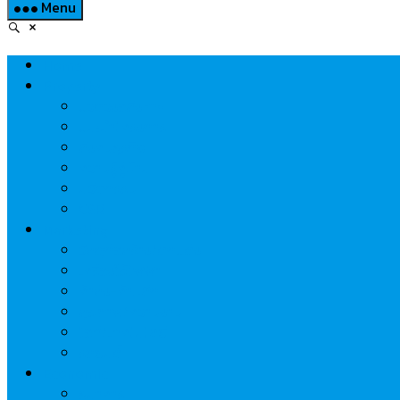
Menu
Home
Property
แวดวงอสังหาฯ
แนะนำโครงการ
สังคมธุรกิจ
ความรู้คู่บ้าน
นวัตกรรม
CSR
Marketing
วัสดุก่อสร้าง/ตกแต่ง
เครื่องใช้ไฟฟ้า
ค้าส่ง-ค้าปลีก
สุขภาพ/ความงาม
ไอที/เทคโนโลยี
รถยนต์
Economic
ธนาคาร