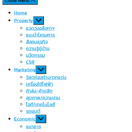
Close Menu
Home
Show
Property
sub
แวดวงอสังหาฯ
menu
แนะนำโครงการ
สังคมธุรกิจ
ความรู้คู่บ้าน
นวัตกรรม
CSR
Show
Marketing
sub
วัสดุก่อสร้าง/ตกแต่ง
menu
เครื่องใช้ไฟฟ้า
ค้าส่ง-ค้าปลีก
สุขภาพ/ความงาม
ไอที/เทคโนโลยี
รถยนต์
Show
Economic
sub
ธนาคาร