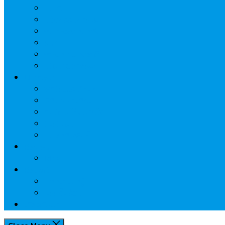
ประกัน
นวัตกรรมการเงิน
กระทรวงการคลัง
ธปท.
การเคหะแห่งชาติ
นโยบายภาครัฐฯ
Lifestyle
พักโรงแรมไหนดี
มีที่ไหนน่าเที่ยว
กิน/ดื่ม ให้สบายใจ
โปรโมชั่น
ประชาสัมพันธ์
Review
Idea
Report
บทความน่ารู้
ประเด็นร้อน
เกี่ยวกับเรา