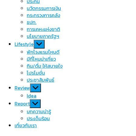
menu
ประกัน
นวัตกรรมการเงิน
กระทรวงการคลัง
ธปท.
การเคหะแห่งชาติ
นโยบายภาครัฐฯ
Show
Lifestyle
sub
พักโรงแรมไหนดี
menu
มีที่ไหนน่าเที่ยว
กิน/ดื่ม ให้สบายใจ
โปรโมชั่น
ประชาสัมพันธ์
Show
Review
sub
Idea
menu
Show
Report
sub
บทความน่ารู้
menu
ประเด็นร้อน
เกี่ยวกับเรา