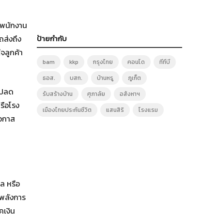
า พนักงาน
ถส่งถึง
ป้ายกำกับ
ใจลูกค้า
bam
kkp
กรุงไทย
คอนโด
ทีทีบี
ธอส.
บสก.
บ้านหรู
ภูเก็ต
ไปลด
รับสร้างบ้าน
ศุภาลัย
อสังหาฯ
รือโรง
เมืองไทยประกันชีวิต
แสนสิริ
โรงแรม
โอกาส
ล หรือ
รพลังการ
คเงิน