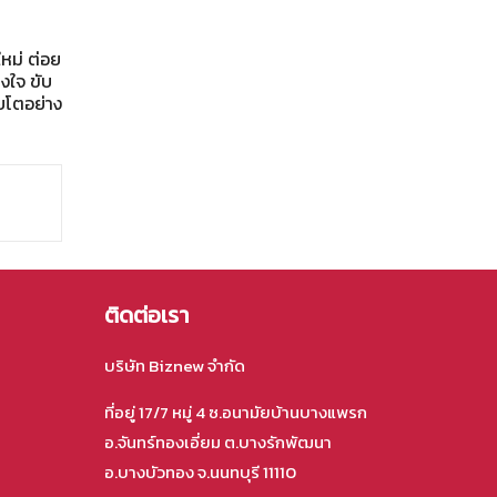
ใหม่ ต่อย
งใจ ขับ
ิบโตอย่าง
ติดต่อเรา
บริษัท Biznew จำกัด
ที่อยู่ 17/7 หมู่ 4 ซ.อนามัยบ้านบางแพรก
อ.จันทร์ทองเอี่ยม ต.บางรักพัฒนา
อ.บางบัวทอง จ.นนทบุรี 11110