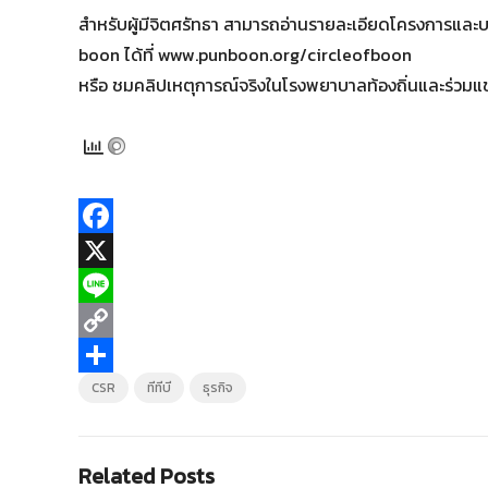
สำหรับผู้มีจิตศรัทธา สามารถอ่านรายละเอียดโครงการและบ
boon ได้ที่ www.punboon.org/circleofboon
หรือ ชมคลิปเหตุการณ์จริงในโรงพยาบาลท้องถิ่นและร่วมแช
F
a
X
c
L
e
i
C
b
n
o
S
CSR
ทีทีบี
ธุรกิจ
o
e
p
h
o
y
a
Related Posts