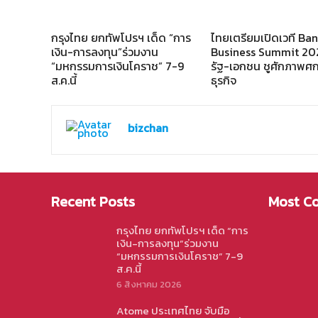
k
L
r
i
e
กรุงไทย ยกทัพโปรฯ เด็ด “การ
ไทยเตรียมเปิดเวที Ba
n
เงิน-การลงทุน”ร่วมงาน
Business Summit 202
“มหกรรมการเงินโคราช” 7-9
รัฐ-เอกชน ชูศักภาพศก
k
ส.ค.นี้
ธุรกิจ
bizchan
Recent Posts
Most C
กรุงไทย ยกทัพโปรฯ เด็ด “การ
เงิน-การลงทุน”ร่วมงาน
“มหกรรมการเงินโคราช” 7-9
ส.ค.นี้
6 สิงหาคม 2026
Atome ประเทศไทย จับมือ