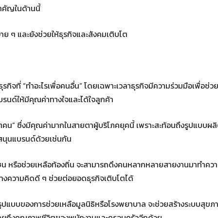
สำคัญในด้านนี้
่าย ๆ และยังช่วยให้ธุรกิจและสังคมเติบโต
ธุรกิจที่ “ทำอะไรเพื่อคนอื่น” โดยเฉพาะเวลาธุรกิจมีความร่วมมือเพื่อช่ว
นด์ให้มีคุณค่าทางใจและได้ใจลูกค้า
วิตคน” ซึ่งมีคุณค่ามากในสายตาผู้บริโภคยุคนี้ เพราะสะท้อนถึงรูปแบบผล
สนุนแบรนด์ด้วยเช่นกัน
ุมชน หรือช่วยเหลือท้องถิ่น จะสามารถดึงคนหลากหลายสายงานมาทำควา
จะสร้างความคิดดี ๆ ช่วยต่อยอดธุรกิจเติบโตได้
นรูปแบบของการช่วยเหลือมูลนิธิหรือโรงพยาบาล จะช่วยสร้างระบบสุขภา
่นหมายถึงคุณภาพชีวิตของพนักงานและครอบครัวอีกด้วย