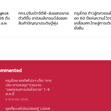
ngkok
กกร.ปรับเป้าจีดีพี-ส่งออกขยาย
กรุงไทย ก้าวสู่ทศวรรษ
6 ดึง
ตัวดีขึ้น อานิสงส์เทรนด์ส่งออก
อด 60 ปีแห่งความไว้วา
.และ
สินค้าปัญญาประดิษฐ์พุ่ง
เคลื่อนศก.ไทยสู่การเต
ยั่งยืน
ommented
กรุงไทย ยกทัพโปรฯ เด็ด “การ
เงิน-การลงทุน”ร่วมงาน
“มหกรรมการเงินโคราช” 7-9
ส.ค.นี้
6 สิงหาคม 2026
ยุคที่แบงก์เข้มปล่อยกู้ ‘LOAN