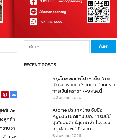
ค้นหา
สำหรับ:
ง
RECENT POSTS
กรุงไทย ยกทัพโปรฯ เด็ด “การ
เงิน-การลงทุน”ร่วมงาน “มหกรรม
การเงินโคราช” 7-9 ส.ค.นี้
6 สิงหาคม 2026
Atome ประเทศไทย จับมือ
ุษย์และ
Agoda เปิดแคมเปญ “ทริปนี้มี
องลูกค้า
ลุ้น”มอบสิทธิ์ลุ้นเข้าพักโรงแรม
ทราบว่า
หรู ผ่อน0%ได้ 3งวด
6 สิงหาคม 2026
นค้า และ