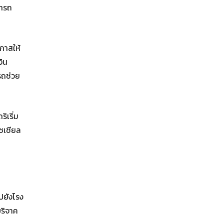
มารถ
กาสให้
งิน
รถช่วย
ิเริ่ม
โซเชียล
ปยังโรง
บริจาค