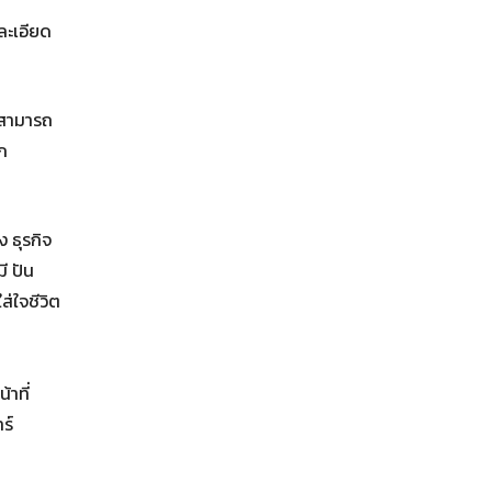
ละเอียด
ัทสามารถ
าก
ง ธุรกิจ
ี ปัน
ส่ใจชีวิต
าที่
ร์