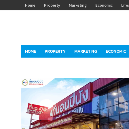
Home
Property
Marketing
Economic
Life
HOME
PROPERTY
MARKETING
ECONOMIC