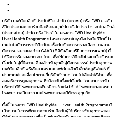
บริษัท เอฟดับบลิวดี ประกันชีวิต จำกัด (มหาชน) หรือ FWD ประกัน
ชีวิต ประกาศความร่วมมือเชิงกลยุทธ์กับ บริษัท โรช ไดแอกโนสติกส์
(ประเทศไทย) จำกัด หรือ “โรช” ในโครงการ FWD HealthyMe –
Liver Health Programme โครงการแรกในธุรกิจประกันชีวิตที่นำ
เทคโนโลยีการตรวจวินิจฉัยมะเร็งตับด้วยการตรวจเลือด มาผสาน
กับการประมวลผลด้วย GAAD (ดิจิทัลอัลกอริธึมทางการแพทย์) ที่
ได้รับการรับรองจาก อย. ไทย เพื่อใช้ในการวินิจฉัยโรคมะเร็งตับระยะ
เริ่มต้นในผู้ที่มีความเสี่ยงสำหรับลูกค้าผู้ถือกรมธรรม์ประกันสุขภาพ
เอฟดับบลิวดี พรีเชียส แคร์ และเอฟดับบลิวดี เอ็กซ์คลูซีฟแคร์ ที่
ผ่านเกณฑ์และเงื่อนไขตามที่บริษัทกำหนด โดยไม่เสียค่าใช้จ่าย เพื่อ
ส่งเสริมการดูแลสุขภาพเชิงป้องกันตั้งแต่เริ่มต้น โดยสามารถรับ
บริการได้ที่โรงพยาบาลพันธมิตร 3 แห่ง ได้แก่ โรงพยาบาลนครธน
โรงพยาบาลปิยะเวท และโรงพยาบาลสมิติเวช สุขุมวิท
ทั้งนี้ โครงการ FWD HealthyMe – Liver Health Programme มี
เป้าหมายในการพัฒนาความร่วมมือกับผู้ให้บริการด้านสุขภาพและ
ผู้นำในอุตสาหกรรม เพื่อเป็นพันธมิตรด้านการดูแลสุขภาพเชิงรุก