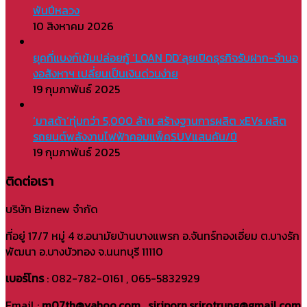
พันปีหลวง
10 สิงหาคม 2026
ยุคที่แบงก์เข้มปล่อยกู้ ‘LOAN DD’ลุยเปิดธุรกิจรับฝาก-จำนอ
งอสังหาฯ เปลี่ยนเป็นเงินด่วนง่าย
19 กุมภาพันธ์ 2025
‘มาสด้า’ทุ่มกว่า 5,000 ล้าน สร้างฐานการผลิต xEVs ผลิต
รถยนต์พลังงานไฟฟ้าคอมแพ็คSUVแสนคัน/ปี
19 กุมภาพันธ์ 2025
ติดต่อเรา
บริษัท Biznew จำกัด
ที่อยู่ 17/7 หมู่ 4 ซ.อนามัยบ้านบางแพรก อ.จันทร์ทองเอี่ยม ต.บางรัก
พัฒนา อ.บางบัวทอง จ.นนทบุรี 11110
เบอร์โทร
: 082-782-0161 , 065-5832929
Email :
m07th@yahoo.com , siriporn.srirotrung@gmail.com