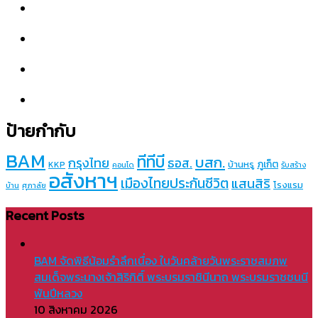
ป้ายกำกับ
BAM
ทีทีบี
บสก.
กรุงไทย
ธอส.
ภูเก็ต
บ้านหรู
KKP
คอนโด
รับสร้าง
อสังหาฯ
เมืองไทยประกันชีวิต
แสนสิริ
โรงแรม
บ้าน
ศุภาลัย
Recent Posts
BAM จัดพิธีน้อมรำลึกเนื่อง ในวันคล้ายวันพระราชสมภพ
สมเด็จพระนางเจ้าสิริกิติ์ พระบรมราชินีนาถ พระบรมราชชนนี
พันปีหลวง
10 สิงหาคม 2026