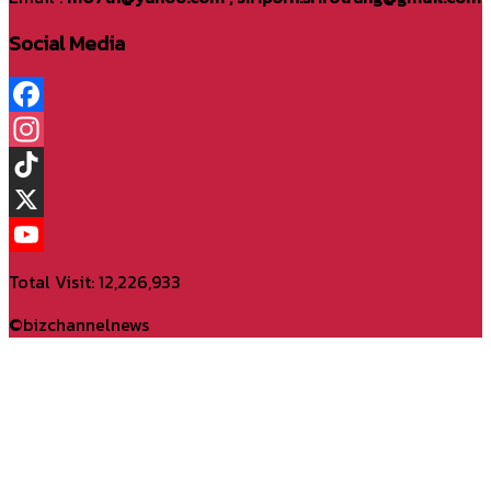
Social Media
Facebook
Instagram
TikTok
X
YouTube
Total Visit: 12,226,933
Channel
©bizchannelnews