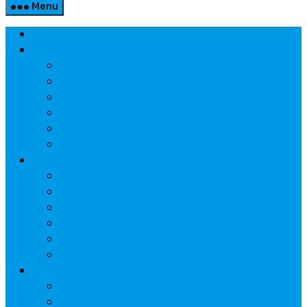
Menu
Home
Property
แวดวงอสังหาฯ
แนะนำโครงการ
สังคมธุรกิจ
ความรู้คู่บ้าน
นวัตกรรม
CSR
Marketing
วัสดุก่อสร้าง/ตกแต่ง
เครื่องใช้ไฟฟ้า
ค้าส่ง-ค้าปลีก
สุขภาพ/ความงาม
ไอที/เทคโนโลยี
รถยนต์
Economic
ธนาคาร
ประกัน