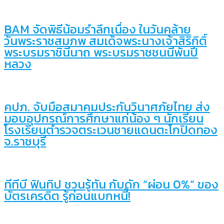
BAM จัดพิธีน้อมรำลึกเนื่อง ในวันคล้าย
วันพระราชสมภพ สมเด็จพระนางเจ้าสิริกิติ์
พระบรมราชินีนาถ พระบรมราชชนนีพันปี
หลวง
คปภ. จับมือสมาคมประกันวินาศภัยไทย ส่ง
มอบอุปกรณ์การศึกษาแก่น้อง ๆ นักเรียน
โรงเรียนตำรวจตระเวนชายแดนตะโกปิดทอง
จ.ราชบุรี
ทีทีบี ฟินทิป ชวนรู้ทัน กับดัก “ผ่อน 0%” ของ
บัตรเครดิต รู้ก่อนแบกหนี้!