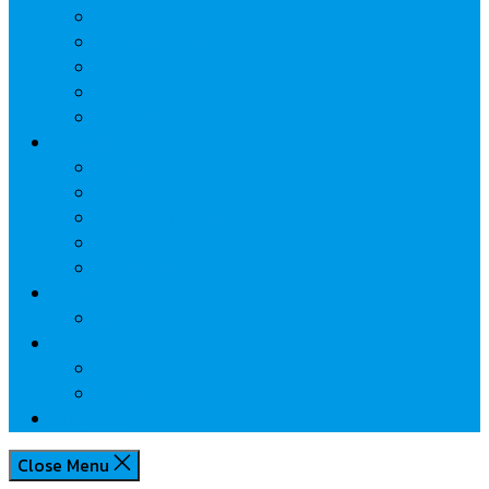
นวัตกรรมการเงิน
กระทรวงการคลัง
ธปท.
การเคหะแห่งชาติ
นโยบายภาครัฐฯ
Lifestyle
พักโรงแรมไหนดี
มีที่ไหนน่าเที่ยว
กิน/ดื่ม ให้สบายใจ
โปรโมชั่น
ประชาสัมพันธ์
Review
Idea
Report
บทความน่ารู้
ประเด็นร้อน
เกี่ยวกับเรา
Close Menu