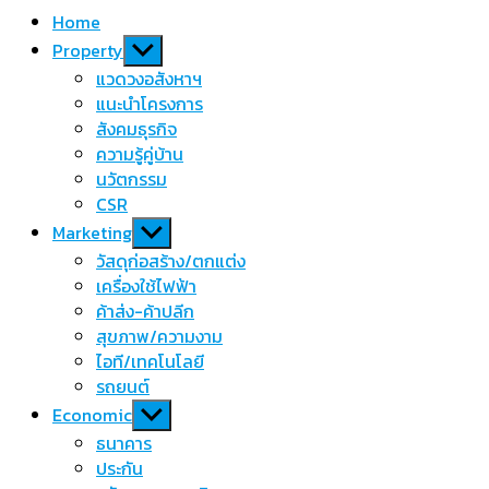
Home
Show
Property
sub
แวดวงอสังหาฯ
menu
แนะนำโครงการ
สังคมธุรกิจ
ความรู้คู่บ้าน
นวัตกรรม
CSR
Show
Marketing
sub
วัสดุก่อสร้าง/ตกแต่ง
menu
เครื่องใช้ไฟฟ้า
ค้าส่ง-ค้าปลีก
สุขภาพ/ความงาม
ไอที/เทคโนโลยี
รถยนต์
Show
Economic
sub
ธนาคาร
menu
ประกัน