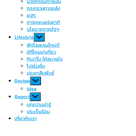
นวัตกรรมการเงิน
กระทรวงการคลัง
ธปท.
การเคหะแห่งชาติ
นโยบายภาครัฐฯ
Show
Lifestyle
sub
พักโรงแรมไหนดี
menu
มีที่ไหนน่าเที่ยว
กิน/ดื่ม ให้สบายใจ
โปรโมชั่น
ประชาสัมพันธ์
Show
Review
sub
Idea
menu
Show
Report
sub
บทความน่ารู้
menu
ประเด็นร้อน
เกี่ยวกับเรา