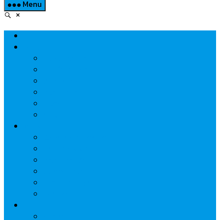
Menu
Home
Property
แวดวงอสังหาฯ
แนะนำโครงการ
สังคมธุรกิจ
ความรู้คู่บ้าน
นวัตกรรม
CSR
Marketing
วัสดุก่อสร้าง/ตกแต่ง
เครื่องใช้ไฟฟ้า
ค้าส่ง-ค้าปลีก
สุขภาพ/ความงาม
ไอที/เทคโนโลยี
รถยนต์
Economic
ธนาคาร