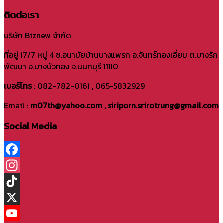
ติดต่อเรา
บริษัท Biznew จำกัด
ที่อยู่ 17/7 หมู่ 4 ซ.อนามัยบ้านบางแพรก อ.จันทร์ทองเอี่ยม ต.บางรัก
พัฒนา อ.บางบัวทอง จ.นนทบุรี 11110
เบอร์โทร
: 082-782-0161 , 065-5832929
Email :
m07th@yahoo.com , siriporn.srirotrung@gmail.com
Social Media
Facebook
Instagram
TikTok
X