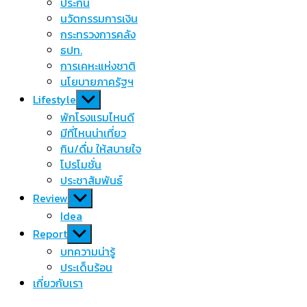
menu
ประกัน
นวัตกรรมการเงิน
กระทรวงการคลัง
ธปท.
การเคหะแห่งชาติ
นโยบายภาครัฐฯ
Show
Lifestyle
sub
พักโรงแรมไหนดี
menu
มีที่ไหนน่าเที่ยว
กิน/ดื่ม ให้สบายใจ
โปรโมชั่น
ประชาสัมพันธ์
Show
Review
sub
Idea
menu
Show
Report
sub
บทความน่ารู้
menu
ประเด็นร้อน
เกี่ยวกับเรา