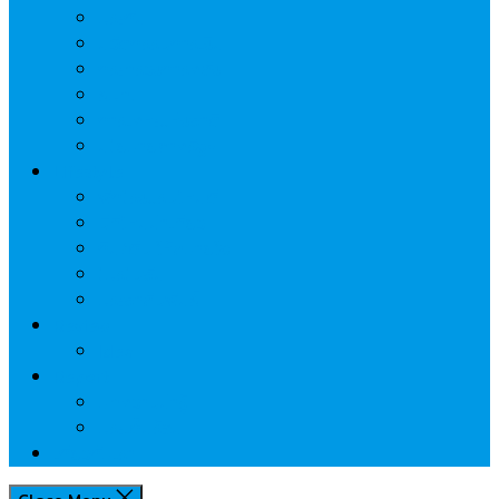
ประกัน
นวัตกรรมการเงิน
กระทรวงการคลัง
ธปท.
การเคหะแห่งชาติ
นโยบายภาครัฐฯ
Lifestyle
พักโรงแรมไหนดี
มีที่ไหนน่าเที่ยว
กิน/ดื่ม ให้สบายใจ
โปรโมชั่น
ประชาสัมพันธ์
Review
Idea
Report
บทความน่ารู้
ประเด็นร้อน
เกี่ยวกับเรา