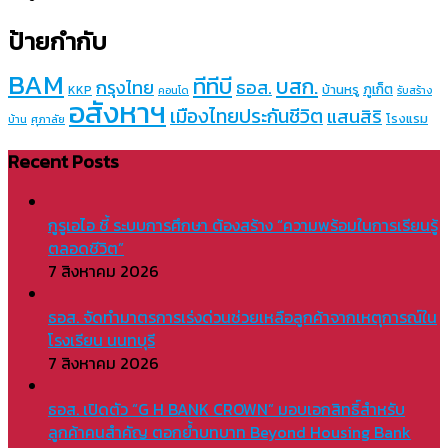
ป้ายกำกับ
BAM
ทีทีบี
บสก.
กรุงไทย
ธอส.
ภูเก็ต
บ้านหรู
KKP
คอนโด
รับสร้าง
อสังหาฯ
เมืองไทยประกันชีวิต
แสนสิริ
โรงแรม
บ้าน
ศุภาลัย
Recent Posts
กูรูเอไอ ชี้ ระบบการศึกษา ต้องสร้าง “ความพร้อมในการเรียนรู้
ตลอดชีวิต”
7 สิงหาคม 2026
ธอส. จัดทำมาตรการเร่งด่วนช่วยเหลือลูกค้าจากเหตุการณ์ใน
โรงเรียน นนทบุรี
7 สิงหาคม 2026
ธอส. เปิดตัว “G H BANK CROWN” มอบเอกสิทธิ์สำหรับ
ลูกค้าคนสำคัญ ตอกย้ำบทบาท Beyond Housing Bank