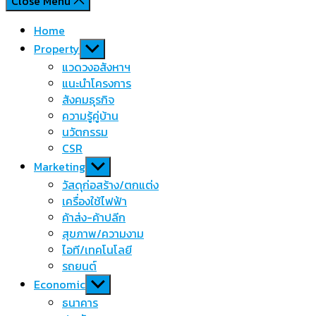
Close Menu
Home
Show
Property
sub
แวดวงอสังหาฯ
menu
แนะนำโครงการ
สังคมธุรกิจ
ความรู้คู่บ้าน
นวัตกรรม
CSR
Show
Marketing
sub
วัสดุก่อสร้าง/ตกแต่ง
menu
เครื่องใช้ไฟฟ้า
ค้าส่ง-ค้าปลีก
สุขภาพ/ความงาม
ไอที/เทคโนโลยี
รถยนต์
Show
Economic
sub
ธนาคาร