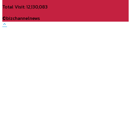
YouTube
Total Visit: 12,130,083
Channel
©bizchannelnews