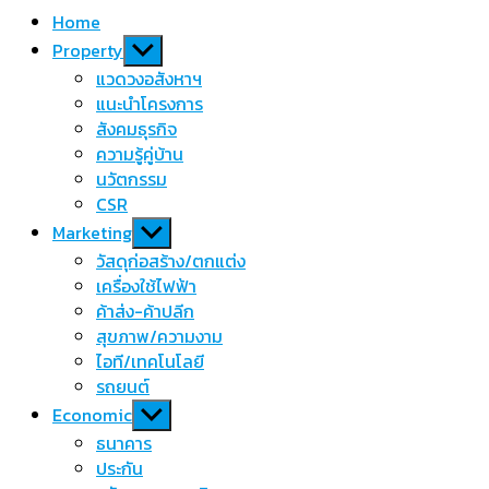
Home
Show
Property
sub
แวดวงอสังหาฯ
menu
แนะนำโครงการ
สังคมธุรกิจ
ความรู้คู่บ้าน
นวัตกรรม
CSR
Show
Marketing
sub
วัสดุก่อสร้าง/ตกแต่ง
menu
เครื่องใช้ไฟฟ้า
ค้าส่ง-ค้าปลีก
สุขภาพ/ความงาม
ไอที/เทคโนโลยี
รถยนต์
Show
Economic
sub
ธนาคาร
menu
ประกัน