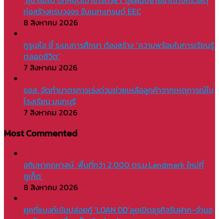
‘ซุน คอร์ป’ปักหมุดเข้าเทรดSET ชูแผนขยายอาณาจักรวัสดุ
ก่อสร้างครบวงจร รับเมกะเทรนด์ EEC
8 สิงหาคม 2026
กูรูเอไอ ชี้ ระบบการศึกษา ต้องสร้าง “ความพร้อมในการเรียนรู้
ตลอดชีวิต”
7 สิงหาคม 2026
ธอส. จัดทำมาตรการเร่งด่วนช่วยเหลือลูกค้าจากเหตุการณ์ใน
โรงเรียน นนทบุรี
7 สิงหาคม 2026
Most Commented
อภิมหาคฤหาสน์ พื้นที่กว่า 2,000 ตร.ม.Landmark ใหม่ที่
ภูเก็ต
8 สิงหาคม 2026
ยุคที่แบงก์เข้มปล่อยกู้ ‘LOAN DD’ลุยเปิดธุรกิจรับฝาก-จำนอ