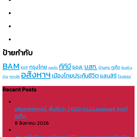
ป้ายกำกับ
BAM
ทีทีบี
บสก.
กรุงไทย
ธอส.
ภูเก็ต
บ้านหรู
KKP
คอนโด
รับสร้าง
อสังหาฯ
เมืองไทยประกันชีวิต
แสนสิริ
โรงแรม
บ้าน
ศุภาลัย
Recent Posts
อภิมหาคฤหาสน์ พื้นที่กว่า 2,000 ตร.ม.Landmark ใหม่ที่
ภูเก็ต
8 สิงหาคม 2026