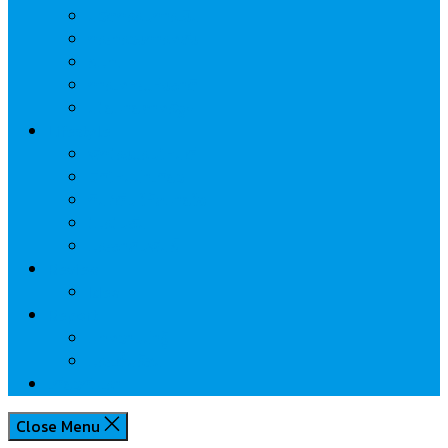
นวัตกรรมการเงิน
กระทรวงการคลัง
ธปท.
การเคหะแห่งชาติ
นโยบายภาครัฐฯ
Lifestyle
พักโรงแรมไหนดี
มีที่ไหนน่าเที่ยว
กิน/ดื่ม ให้สบายใจ
โปรโมชั่น
ประชาสัมพันธ์
Review
Idea
Report
บทความน่ารู้
ประเด็นร้อน
เกี่ยวกับเรา
Close Menu