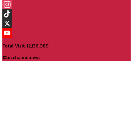
Facebook
Instagram
TikTok
X
YouTube
Total Visit: 12,136,089
Channel
©bizchannelnews