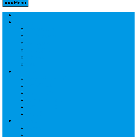
Menu
Home
Property
แวดวงอสังหาฯ
แนะนำโครงการ
สังคมธุรกิจ
ความรู้คู่บ้าน
นวัตกรรม
CSR
Marketing
วัสดุก่อสร้าง/ตกแต่ง
เครื่องใช้ไฟฟ้า
ค้าส่ง-ค้าปลีก
สุขภาพ/ความงาม
ไอที/เทคโนโลยี
รถยนต์
Economic
ธนาคาร
ประกัน