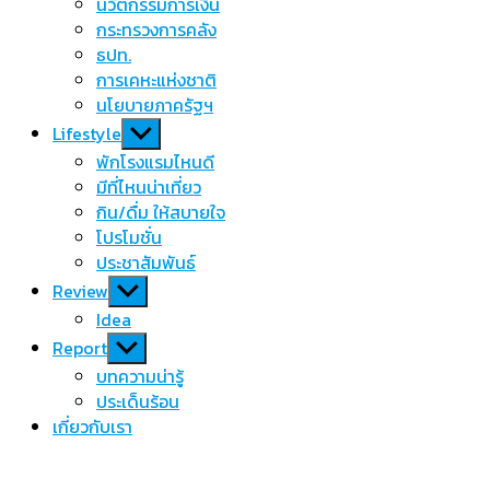
นวัตกรรมการเงิน
กระทรวงการคลัง
ธปท.
การเคหะแห่งชาติ
นโยบายภาครัฐฯ
Show
Lifestyle
sub
พักโรงแรมไหนดี
menu
มีที่ไหนน่าเที่ยว
กิน/ดื่ม ให้สบายใจ
โปรโมชั่น
ประชาสัมพันธ์
Show
Review
sub
Idea
menu
Show
Report
sub
บทความน่ารู้
menu
ประเด็นร้อน
เกี่ยวกับเรา