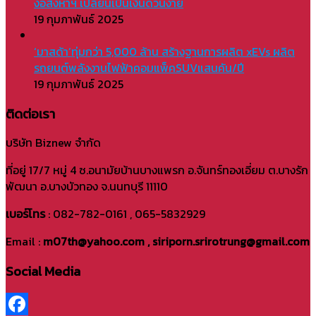
งอสังหาฯ เปลี่ยนเป็นเงินด่วนง่าย
19 กุมภาพันธ์ 2025
‘มาสด้า’ทุ่มกว่า 5,000 ล้าน สร้างฐานการผลิต xEVs ผลิต
รถยนต์พลังงานไฟฟ้าคอมแพ็คSUVแสนคัน/ปี
19 กุมภาพันธ์ 2025
ติดต่อเรา
บริษัท Biznew จำกัด
ที่อยู่ 17/7 หมู่ 4 ซ.อนามัยบ้านบางแพรก อ.จันทร์ทองเอี่ยม ต.บางรัก
พัฒนา อ.บางบัวทอง จ.นนทบุรี 11110
เบอร์โทร
: 082-782-0161 , 065-5832929
Email :
m07th@yahoo.com , siriporn.srirotrung@gmail.com
Social Media